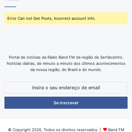
Error Can not Get Posts, Incorrect account info.
Portal de notícias da Rádio Band FM da região de Sertãozinho.
Notícias diárias, de minuto a minuto dos últimos acontecimentos
da nossa região, do Brasil e do mundo.
Insira
o
seu
endereço
de
email
© Copyright 2026, Todos os direitos reservados |
Band FM