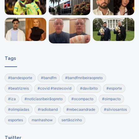
Tags
#bandesporte
#bandfm
#bandfmribeiraopreto
#beatrizreis
#covid #testecovid
#davibrito
#esporte
#iza
#noticiasribeirãopreto
#ocompacto
#oimpacto
#olimpiadas
#radioband
#rebecaandrade
#silviosantos
esportes
manhashow
sertãozinho
Twitter