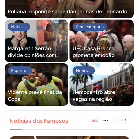
Poliana responde sobre dançarinas de Leonardo
Notícias
Sem categoria
Margareth Serrão
UFC Casa Branca
divide opiniões com
promete emoção
palestra
Esportes
Notícias
Vidente prevê final da
Hemocentro abre
Copa
vagas na região
Notícias dos Famosos
Tudo
More
Página
Próxim
anterior
página