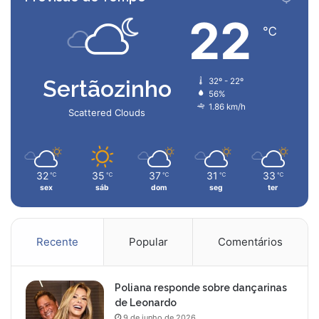
22
℃
Sertãozinho
32º - 22º
56%
1.86 km/h
Scattered Clouds
32
35
37
31
33
℃
℃
℃
℃
℃
sex
sáb
dom
seg
ter
Recente
Popular
Comentários
Poliana responde sobre dançarinas
de Leonardo
9 de junho de 2026