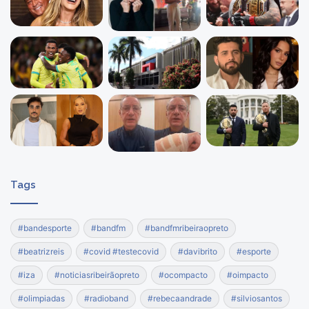
Tags
#bandesporte
#bandfm
#bandfmribeiraopreto
#beatrizreis
#covid #testecovid
#davibrito
#esporte
#iza
#noticiasribeirãopreto
#ocompacto
#oimpacto
#olimpiadas
#radioband
#rebecaandrade
#silviosantos