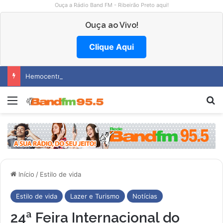
Ouça a Rádio Band FM - Ribeirão Preto aqui!
Ouça ao Vivo!
Clique Aqui
Hemocentro abre vagas na região
Menu
Pr
Início
/
Estilo de vida
Estilo de vida
Lazer e Turismo
Notícias
24ª Feira Internacional do