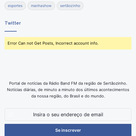
esportes
manhashow
sertãozinho
Twitter
Error Can not Get Posts, Incorrect account info.
Portal de notícias da Rádio Band FM da região de Sertãozinho.
Notícias diárias, de minuto a minuto dos últimos acontecimentos
da nossa região, do Brasil e do mundo.
Insira
o
seu
endereço