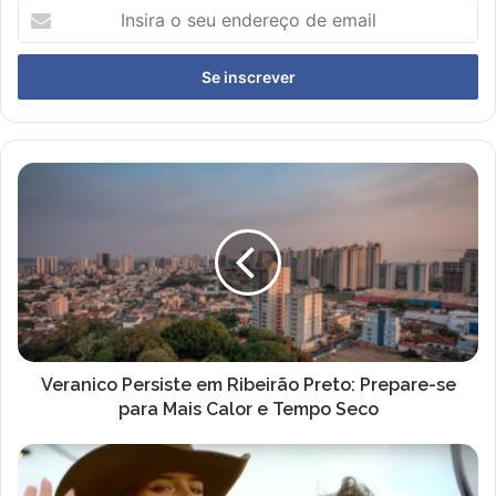
Insira
o
seu
endereço
de
email
Veranico
Persiste
em
Ribeirão
Preto:
Prepare-
se
para
Mais
Calor
Veranico Persiste em Ribeirão Preto: Prepare-se
e
para Mais Calor e Tempo Seco
Tempo
Seco
Encontro
de