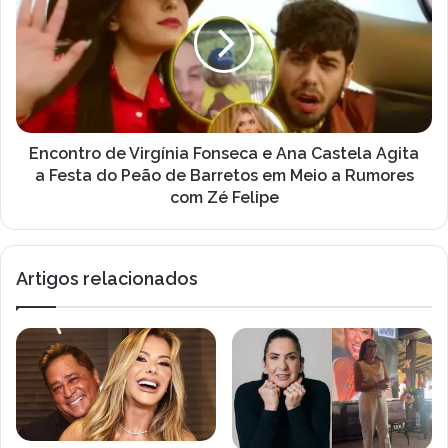
Virgínia
Fonseca
e
Ana
Castela
Agita
a
Festa
Encontro de Virgínia Fonseca e Ana Castela Agita
do
a Festa do Peão de Barretos em Meio a Rumores
Peão
com Zé Felipe
de
Barretos
em
Artigos relacionados
Meio
a
Rumores
com
Zé
Felipe