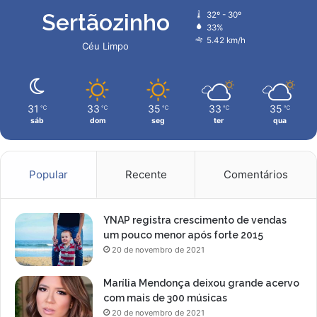
Sertãozinho
32º - 30º
33%
5.42 km/h
Céu Limpo
31
33
35
33
35
℃
℃
℃
℃
℃
sáb
dom
seg
ter
qua
Popular
Recente
Comentários
YNAP registra crescimento de vendas
um pouco menor após forte 2015
20 de novembro de 2021
Marília Mendonça deixou grande acervo
com mais de 300 músicas
20 de novembro de 2021