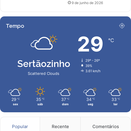
9 de junho de 2026
Tempo
29
℃
Sertãozinho
29º - 26º
39%
3.61 km/h
Scattered Clouds
29
35
37
34
33
℃
℃
℃
℃
℃
sex
sáb
dom
seg
ter
Popular
Recente
Comentários