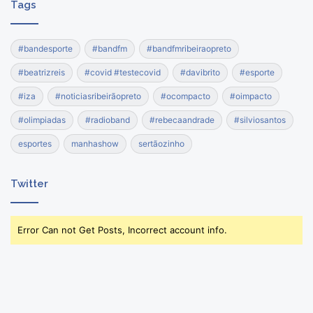
Tags
#bandesporte
#bandfm
#bandfmribeiraopreto
#beatrizreis
#covid #testecovid
#davibrito
#esporte
#iza
#noticiasribeirãopreto
#ocompacto
#oimpacto
#olimpiadas
#radioband
#rebecaandrade
#silviosantos
esportes
manhashow
sertãozinho
Twitter
Error Can not Get Posts, Incorrect account info.