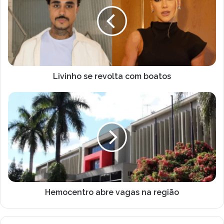
revolta
com
boatos
Livinho se revolta com boatos
Hemocentro
abre
vagas
na
região
Hemocentro abre vagas na região