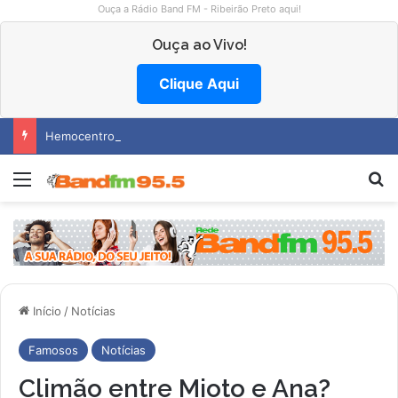
Ouça a Rádio Band FM - Ribeirão Preto aqui!
Ouça ao Vivo!
Clique Aqui
Hemocentro abre vagas na região
Menu
Pr
Início
/
Notícias
Famosos
Notícias
Climão entre Mioto e Ana?