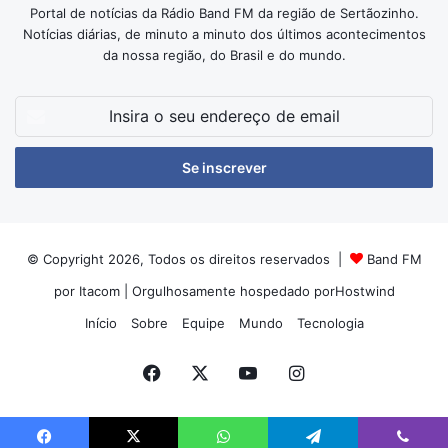
Portal de notícias da Rádio Band FM da região de Sertãozinho.
Notícias diárias, de minuto a minuto dos últimos acontecimentos
da nossa região, do Brasil e do mundo.
Insira
o
seu
endereço
de
email
© Copyright 2026, Todos os direitos reservados |
Band FM
por Itacom
| Orgulhosamente hospedado por
Hostwind
Início
Sobre
Equipe
Mundo
Tecnologia
Facebook
X
YouTube
Instagram