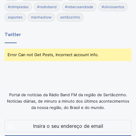
#olimpiadas
#radioband
#rebecaandrade
#silviosantos
esportes
manhashow
sertãozinho
Twitter
Error Can not Get Posts, Incorrect account info.
Portal de notícias da Rádio Band FM da região de Sertãozinho.
Notícias diárias, de minuto a minuto dos últimos acontecimentos
da nossa região, do Brasil e do mundo.
Insira
o
seu