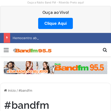
Ouça a Rádio Band FM - Ribeirão Preto aqui!
Ouça ao Vivo!
Clique Aqui
Hemocentro abre vagas na região
Menu
P
Início
/
#bandfm
#bandfm