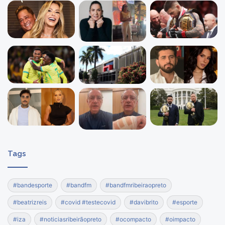
Tags
#bandesporte
#bandfm
#bandfmribeiraopreto
#beatrizreis
#covid #testecovid
#davibrito
#esporte
#iza
#noticiasribeirãopreto
#ocompacto
#oimpacto