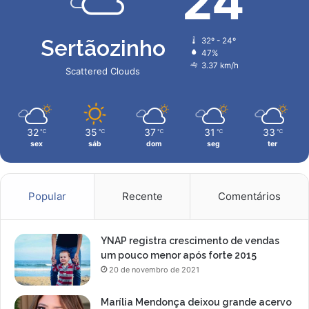
24
Sertãozinho
32º - 24º
47%
3.37 km/h
Scattered Clouds
32
35
37
31
33
℃
℃
℃
℃
℃
sex
sáb
dom
seg
ter
Popular
Recente
Comentários
YNAP registra crescimento de vendas
um pouco menor após forte 2015
20 de novembro de 2021
Marília Mendonça deixou grande acervo