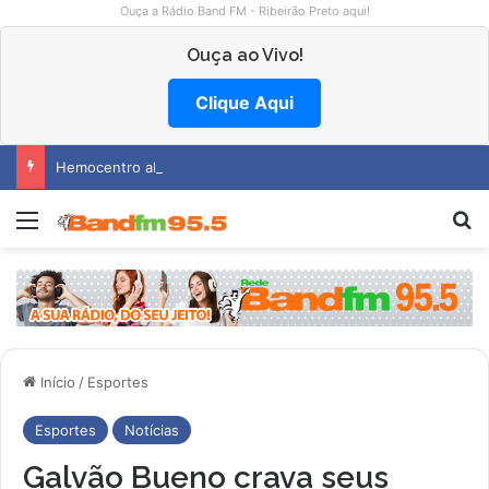
Ouça a Rádio Band FM - Ribeirão Preto aqui!
Ouça ao Vivo!
Clique Aqui
Hemocentro abre vagas na região
Menu
P
Início
/
Esportes
Esportes
Notícias
Galvão Bueno crava seus