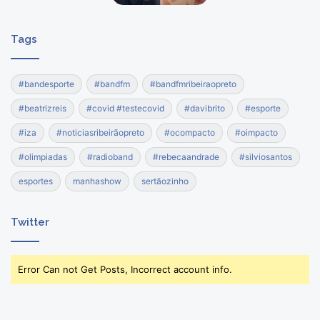
Tags
#bandesporte
#bandfm
#bandfmribeiraopreto
#beatrizreis
#covid #testecovid
#davibrito
#esporte
#iza
#noticiasribeirãopreto
#ocompacto
#oimpacto
#olimpiadas
#radioband
#rebecaandrade
#silviosantos
esportes
manhashow
sertãozinho
Twitter
Error Can not Get Posts, Incorrect account info.