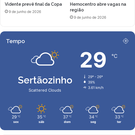
Vidente prevê final da Copa
Hemocentro abre vagas na
e
região
s
9 de junho de 2026
9 de junho de 2026
p
e
c
i
Tempo
a
l
29
℃
n
o
G
P
Sertãozinho
29º - 26º
d
39%
o
3.61 km/h
Scattered Clouds
J
a
p
ã
29
35
37
34
33
℃
℃
℃
℃
℃
o
sex
sáb
dom
seg
ter