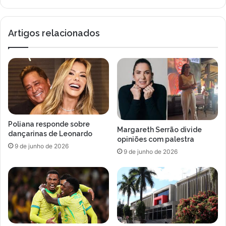
m
n
s
a
e
g
Artigos relacionados
m
e
a
i
n
a
a
a
t
H
u
o
r
n
b
d
o
a
Poliana responde sobre
c
Margareth Serrão divide
dançarinas de Leonardo
o
opiniões com palestra
9 de junho de 2026
m
9 de junho de 2026
p
i
n
t
u
r
a