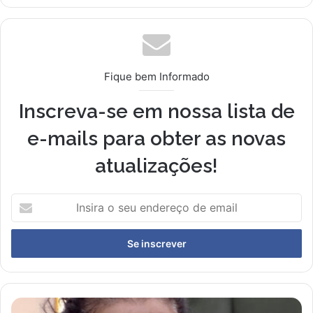
Fique bem Informado
Inscreva-se em nossa lista de
e-mails para obter as novas
atualizações!
I
n
s
i
r
a
o
s
V