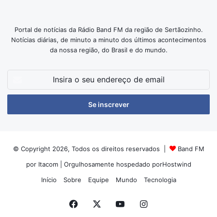
Portal de notícias da Rádio Band FM da região de Sertãozinho.
Notícias diárias, de minuto a minuto dos últimos acontecimentos
da nossa região, do Brasil e do mundo.
Insira
o
seu
endereço
de
email
© Copyright 2026, Todos os direitos reservados |
Band FM
por Itacom
| Orgulhosamente hospedado por
Hostwind
Início
Sobre
Equipe
Mundo
Tecnologia
Facebook
X
YouTube
Instagram