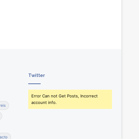
Twitter
Error Can not Get Posts, Incorrect
account info.
reis
acto