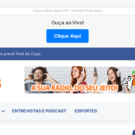
Ouça a Rádio Band FM - Ribeirão Preto aqui!
Ouça ao Vivo!
Clique Aqui
entro abre vagas na região
A
ENTREVISTAS E PODCAST
ESPORTES