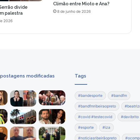
Climão entre Mioto e Ana?
n
Serrão divide
ã
8 de junho de 2026
om palestra
o
de 2026
d
a
r
e
n
t
r
e
 postagens modificadas
Tags
v
i
s
#bandesporte
#bandfm
t
a
#bandfmribeiraopreto
#beatriz
a
Y
#covid #testecovid
#davibrito
a
#esporte
#iza
s
m
#noticiasribeirãopreto
#ocomp