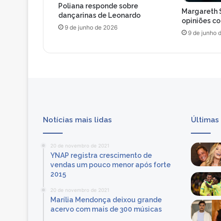
Poliana responde sobre
a
Margareth 
dançarinas de Leonardo
n
opiniões c
9 de junho de 2026
h
9 de junho 
o
u
e
m
a
ç
õ
e
Notícias mais lidas
Últimas
s
p
u
20 de novembro de 2021
b
YNAP registra crescimento de
l
vendas um pouco menor após forte
i
2015
c
20 de novembro de 2021
i
Marília Mendonça deixou grande
t
acervo com mais de 300 músicas
á