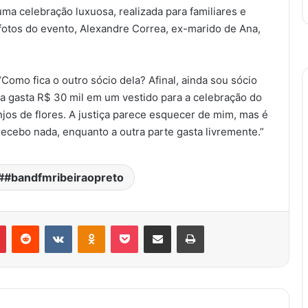
a celebração luxuosa, realizada para familiares e
fotos do evento, Alexandre Correa, ex-marido de Ana,
omo fica o outro sócio dela? Afinal, ainda sou sócio
a gasta R$ 30 mil em um vestido para a celebração do
njos de flores. A justiça parece esquecer de mim, mas é
recebo nada, enquanto a outra parte gasta livremente.”
#bandfmribeiraopreto
Pinterest
Reddit
VK
OK
Pocket
Compartilhar via e-mail
Imprimir