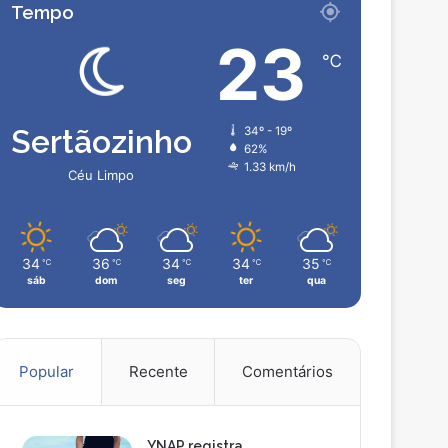
Tempo
23
℃
Sertãozinho
34º - 19º
62%
1.33 km/h
Céu Limpo
34
36
34
34
35
℃
℃
℃
℃
℃
sáb
dom
seg
ter
qua
Popular
Recente
Comentários
YNAP registra