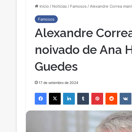
Início
/
Notícias
/
Famosos
/
Alexandre Correa man
Famosos
Alexandre Correa
noivado de Ana 
Guedes
17 de setembro de 2024
Facebook
X
Linkedin
Tumblr
Pinterest
Reddit