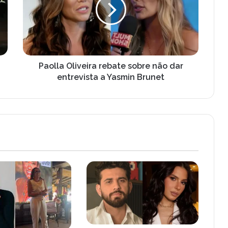
l
l
a
O
l
i
v
Paolla Oliveira rebate sobre não dar
e
entrevista a Yasmin Brunet
i
r
a
r
e
b
a
t
e
s
o
b
r
e