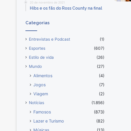
r
20 de novembro de 2021
Hibs e os fãs do Ross County na final
i
a
s
Categorias
n
o
Entrevistas e Podcast
(1)
R
o
Esportes
(607)
c
Estilo de vida
(26)
k
i
Mundo
(27)
n
Alimentos
(4)
R
i
Jogos
(7)
o
Viagem
(2)
Notícias
(1.856)
Famosos
(873)
Lazer e Turismo
(82)
Músicas
(13)