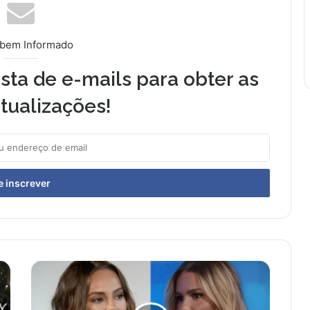
 bem Informado
sta de e-mails para obter as
tualizações!
P
a
o