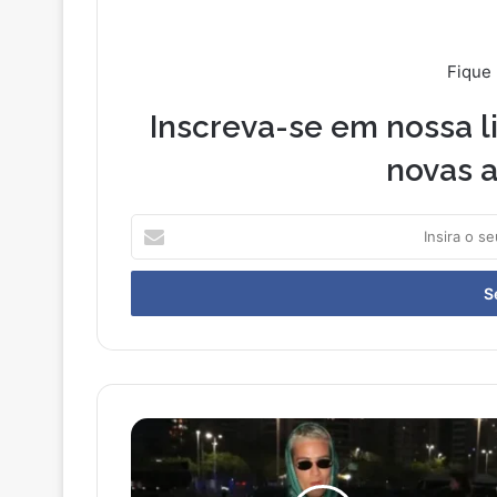
Fique
Inscreva-se em nossa li
novas a
I
n
s
i
r
a
o
s
e
S
u
a
e
i
n