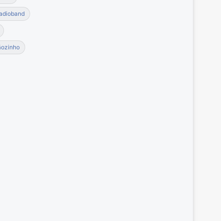
adioband
ãozinho