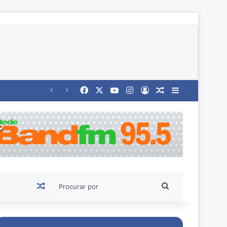
Facebook
X
YouTube
Instagram
Entrar
Artigo aleatório
Barra Latera
Artigo aleatório
Procurar
por