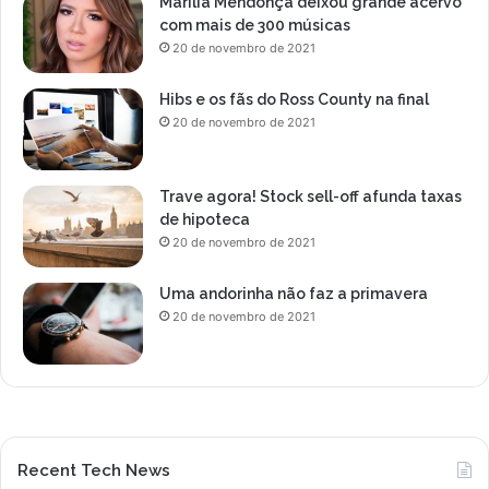
Marília Mendonça deixou grande acervo
e
com mais de 300 músicas
n
20 de novembro de 2021
e
z
Hibs e os fãs do Ross County na final
u
20 de novembro de 2021
e
l
a
Trave agora! Stock sell-off afunda taxas
de hipoteca
20 de novembro de 2021
Uma andorinha não faz a primavera
20 de novembro de 2021
Recent Tech News