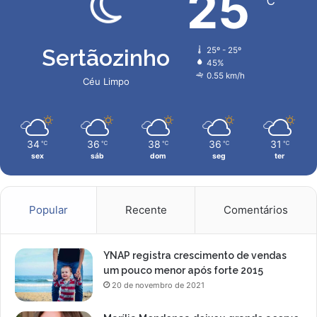
25
℃
e
i
r
Sertãozinho
25º - 25º
a
45%
p
0.55 km/h
Céu Limpo
a
r
a
o
34
36
38
36
31
℃
℃
℃
℃
℃
j
sex
sáb
dom
seg
ter
o
g
o
c
Popular
Recente
Comentários
o
n
t
YNAP registra crescimento de vendas
r
um pouco menor após forte 2015
a
20 de novembro de 2021
a
V