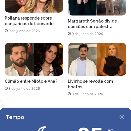
t
t
i
a
t
l
Poliana responde sobre
u
c
Margareth Serrão divide
dançarinas de Leonardo
l
opiniões com palestra
o
9 de junho de 2026
a
m
9 de junho de 2026
r
G
d
u
a
s
S
t
e
t
l
a
e
v
Climão entre Mioto e Ana?
Livinho se revolta com
ç
o
boatos
ã
L
8 de junho de 2026
o
8 de junho de 2026
i
B
m
r
a
a
Tempo
s
i
l