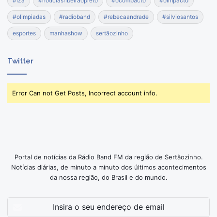
#iza
#noticiasribeirãopreto
#ocompacto
#oimpacto
#olimpiadas
#radioband
#rebecaandrade
#silviosantos
esportes
manhashow
sertãozinho
Twitter
Error Can not Get Posts, Incorrect account info.
Portal de notícias da Rádio Band FM da região de Sertãozinho.
Notícias diárias, de minuto a minuto dos últimos acontecimentos
da nossa região, do Brasil e do mundo.
Insira
o