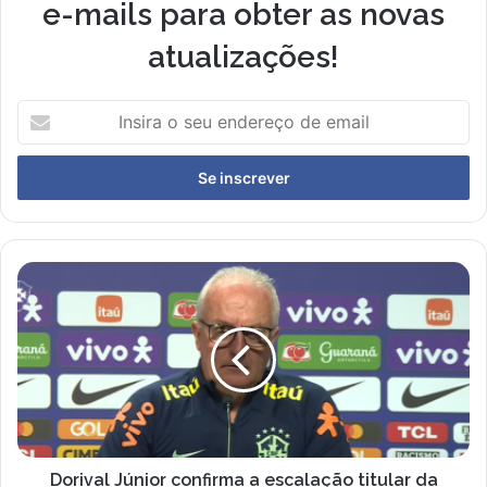
e-mails para obter as novas
atualizações!
I
n
s
i
r
a
o
s
D
e
o
u
r
e
i
n
v
d
a
e
l
r
J
e
ú
ç
n
Dorival Júnior confirma a escalação titular da