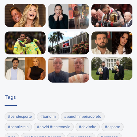
Tags
#bandesporte
#bandfm
#bandfmribeiraopreto
#beatrizreis
#covid #testecovid
#davibrito
#esporte