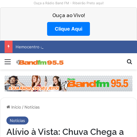
Ouça a Rádio Band FM - Ribeirão Preto aqui!
Ouça ao Vivo!
Clique Aqui
Hemocentro abre vagas na região
Menu
Pr
Início
/
Notícias
Notícias
Alívio à Vista: Chuva Chega a