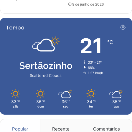
9 de junho de 2026
Tempo
21
℃
Sertãozinho
33º - 21º
68%
1.37 km/h
Scattered Clouds
33
36
36
34
35
℃
℃
℃
℃
℃
sáb
dom
seg
ter
qua
Popular
Recente
Comentários