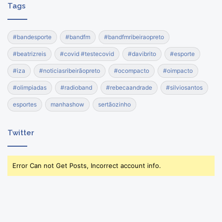
Tags
#bandesporte
#bandfm
#bandfmribeiraopreto
#beatrizreis
#covid #testecovid
#davibrito
#esporte
#iza
#noticiasribeirãopreto
#ocompacto
#oimpacto
#olimpiadas
#radioband
#rebecaandrade
#silviosantos
esportes
manhashow
sertãozinho
Twitter
Error Can not Get Posts, Incorrect account info.