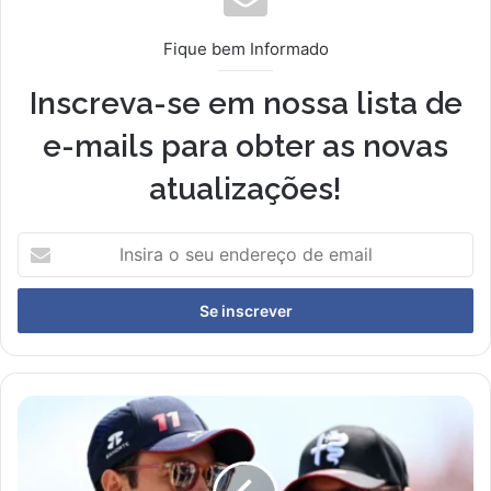
Fique bem Informado
Inscreva-se em nossa lista de
e-mails para obter as novas
atualizações!
Insira
o
seu
endereço
de
email
Cadillac
Anuncia
Pilotos
para