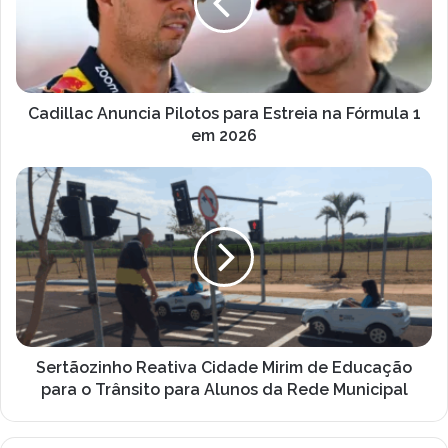
Estreia
na
Fórmula
1
em
2026
Cadillac Anuncia Pilotos para Estreia na Fórmula 1
em 2026
Sertãozinho
Reativa
Cidade
Mirim
de
Educação
para
o
Trânsito
para
Sertãozinho Reativa Cidade Mirim de Educação
Alunos
para o Trânsito para Alunos da Rede Municipal
da
Rede