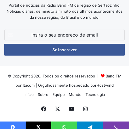
Portal de notícias da Rádio Band FM da região de Sertãozinho.
Notícias diárias, de minuto a minuto dos últimos acontecimentos
da nossa região, do Brasil e do mundo.
Insira
o
seu
endereço
de
email
© Copyright 2026, Todos os direitos reservados |
Band FM
por Itacom
| Orgulhosamente hospedado por
Hostwind
Início
Sobre
Equipe
Mundo
Tecnologia
Facebook
X
YouTube
Instagram