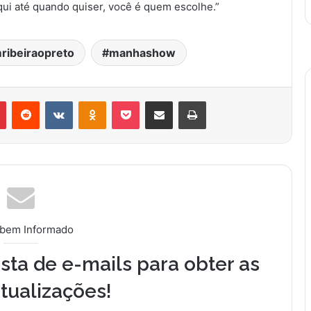
aqui até quando quiser, você é quem escolhe.”
ribeiraopreto
manhashow
Pinterest
Reddit
VK
OK
Pocket
Compartilhar via e-mail
Imprimir
 bem Informado
sta de e-mails para obter as
tualizações!