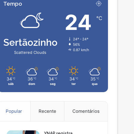
Tempo
24
℃
Sertãozinho
24º - 24º
56%
0.87 km/h
Scattered Clouds
34
36
34
34
35
℃
℃
℃
℃
℃
sáb
dom
seg
ter
qua
Popular
Recente
Comentários
YNAP registra