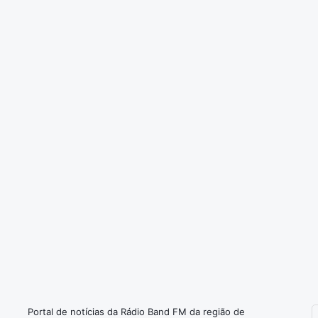
a
s
i
l
d
e
s
t
e
a
n
o
Portal de notícias da Rádio Band FM da região de
I