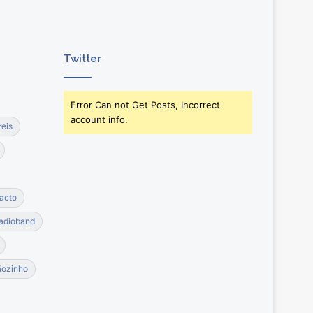
Twitter
Error Can not Get Posts, Incorrect
account info.
reis
acto
adioband
ãozinho