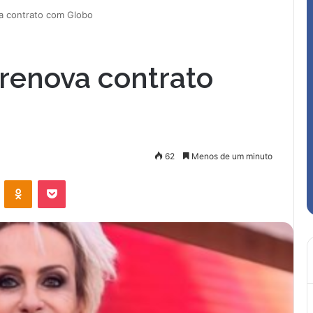
a contrato com Globo
renova contrato
62
Menos de um minuto
VK
OK
Pocket