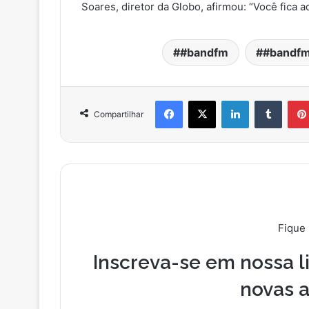
Soares, diretor da Globo, afirmou: “Você fica 
#bandfm
#bandfm
Facebook
X
Linkedin
Tumblr
Compartilhar
Fique
Inscreva-se em nossa li
novas a