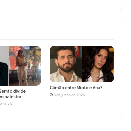
e
u
o
s
v
a
l
o
r
e
s
d
a
s
Climão entre Mioto e Ana?
c
Serrão divide
o
8 de junho de 2026
om palestra
t
de 2026
a
s
f
i