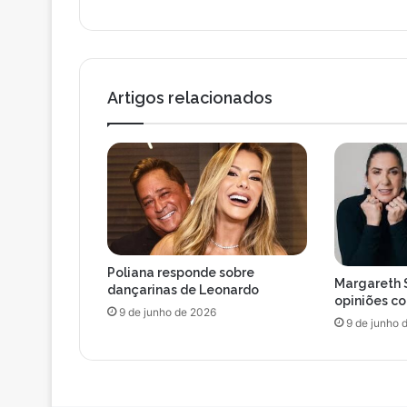
e
m
A
a
n
i
a
l
C
Artigos relacionados
a
s
t
e
l
a
p
a
r
Poliana responde sobre
e
Margareth 
dançarinas de Leonardo
c
opiniões c
9 de junho de 2026
e
9 de junho 
m
e
s
t