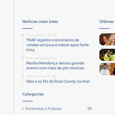
a
r
c
o
Notícias mais lidas
Últimas
m
n
o
20 de novembro de 2021
v
YNAP registra crescimento de
o
vendas um pouco menor após forte
s
2015
a
20 de novembro de 2021
f
Marília Mendonça deixou grande
f
acervo com mais de 300 músicas
a
i
20 de novembro de 2021
Hibs e os fãs do Ross County na final
r
s
Categorias
Entrevistas e Podcast
(1)