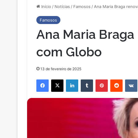
Início
/
Notícias
/
Famosos
/
Ana Maria Braga renov
Famosos
Ana Maria Braga 
com Globo
13 de fevereiro de 2025
Facebook
X
Linkedin
Tumblr
Pinterest
Reddit