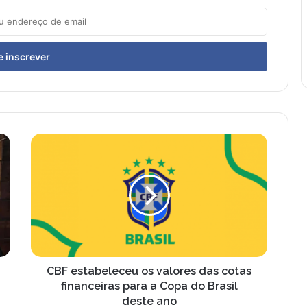
C
B
F
e
s
t
a
b
e
l
CBF estabeleceu os valores das cotas
e
financeiras para a Copa do Brasil
c
deste ano