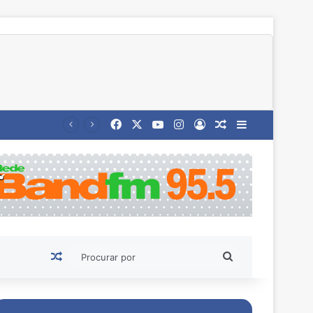
Facebook
X
YouTube
Instagram
Entrar
Artigo aleatório
Barra Latera
Artigo aleatório
Procurar
por