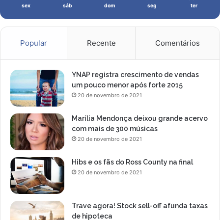
sex
sáb
dom
seg
ter
a
l
u
x
Popular
Recente
Comentários
u
o
s
YNAP registra crescimento de vendas
a
um pouco menor após forte 2015
20 de novembro de 2021
Marília Mendonça deixou grande acervo
com mais de 300 músicas
20 de novembro de 2021
Hibs e os fãs do Ross County na final
20 de novembro de 2021
Trave agora! Stock sell-off afunda taxas
de hipoteca