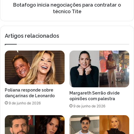
a
n
Botafogo inicia negociações para contratar o
i
i
técnico Tite
z
c
v
i
ã
a
Artigos relacionados
o
n
s
e
e
g
c
o
a
c
s
i
a
a
r
ç
n
õ
Poliana responde sobre
o
e
Margareth Serrão divide
dançarinas de Leonardo
r
s
opiniões com palestra
9 de junho de 2026
e
p
9 de junho de 2026
l
a
i
r
g
a
i
c