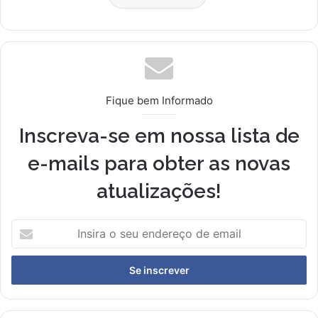
Fique bem Informado
Inscreva-se em nossa lista de
e-mails para obter as novas
atualizações!
I
n
s
i
r
a
o