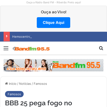
Ouça a Rádio Band FM - Ribeirão Preto aqui!
Ouça ao Vivo!
Clique Aqui
Hemocentro abre vagas na região
Menu
P
Início
/
Notícias
/
Famosos
Famosos
BBB 25 pega fogo no