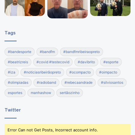
Tags
#bandesporte
#bandfm
#bandfmribeiraopreto
#beatrizreis
#covid #testecovid
#davibrito
#esporte
#iza
#noticiasribeirãopreto
#ocompacto
#oimpacto
#olimpiadas
#radioband
#rebecaandrade
#silviosantos
esportes
manhashow
sertãozinho
Twitter
Error Can not Get Posts, Incorrect account info.