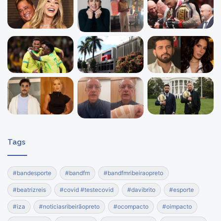
Tags
#bandesporte
#bandfm
#bandfmribeiraopreto
#beatrizreis
#covid #testecovid
#davibrito
#esporte
#iza
#noticiasribeirãopreto
#ocompacto
#oimpacto