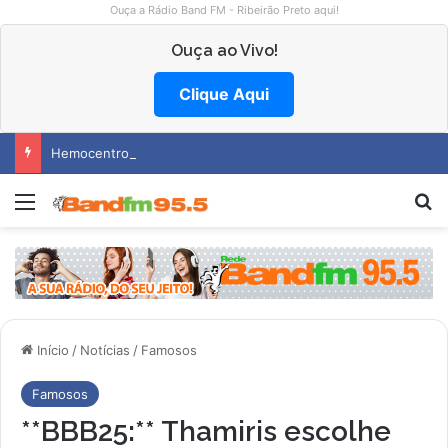
Ouça a Rádio Band FM - Ribeirão Preto aqui!
Ouça ao Vivo!
Clique Aqui
Hemocentro abre vagas na região
Menu
P
Início
/
Notícias
/
Famosos
Famosos
**BBB25:** Thamiris escolhe