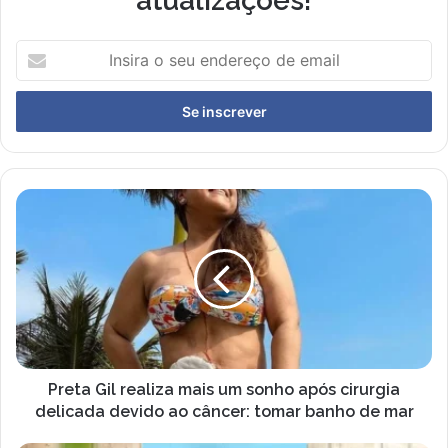
atualizações!
I
n
s
i
r
a
o
s
P
e
r
u
e
e
t
n
a
d
G
e
i
r
l
e
r
ç
e
Preta Gil realiza mais um sonho após cirurgia
o
a
delicada devido ao câncer: tomar banho de mar
d
l