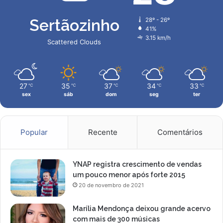
â
o
n
m
Sertãozinho
28º - 26º
c
m
41%
e
e
3.15 km/h
Scattered Clouds
r
i
:
o
t
a
o
m
27
35
37
34
33
℃
℃
℃
℃
℃
m
b
sex
sáb
dom
seg
ter
a
i
r
e
b
n
a
t
Popular
Recente
Comentários
n
e
h
o
YNAP registra crescimento de vendas
d
um pouco menor após forte 2015
e
20 de novembro de 2021
m
a
Marília Mendonça deixou grande acervo
r
com mais de 300 músicas