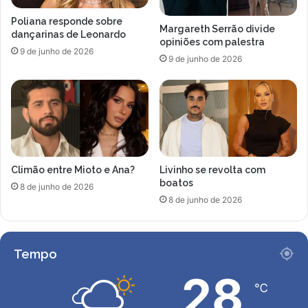
r
p
Poliana responde sobre
g
e
Margareth Serrão divide
dançarinas de Leonardo
i
d
opiniões com palestra
9 de junho de 2026
a
e
9 de junho de 2026
d
m
e
u
l
d
i
a
c
n
a
ç
d
a
Climão entre Mioto e Ana?
Livinho se revolta com
a
d
boatos
d
e
8 de junho de 2026
e
8 de junho de 2026
a
v
t
i
i
d
t
Tempo
o
u
a
d
28
o
℃
e
c
c