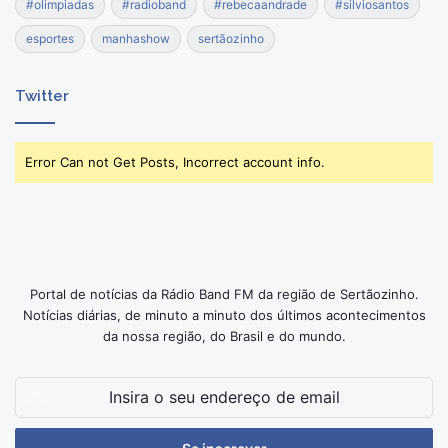
#olimpiadas
#radioband
#rebecaandrade
#silviosantos
esportes
manhashow
sertãozinho
Twitter
Error Can not Get Posts, Incorrect account info.
Portal de notícias da Rádio Band FM da região de Sertãozinho.
Notícias diárias, de minuto a minuto dos últimos acontecimentos
da nossa região, do Brasil e do mundo.
Insira
o
seu