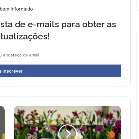
 bem Informado
sta de e-mails para obter as
tualizações!
Ribeirão
Preto
Floresce
com
o