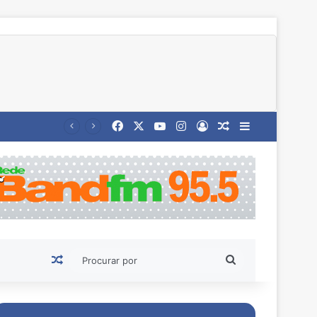
Facebook
X
YouTube
Instagram
Entrar
Artigo aleatório
Barra Latera
Artigo aleatório
Procurar
por