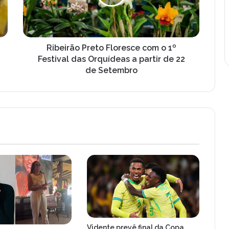
1º
Festival
das
Orquídeas
a
Ribeirão Preto Floresce com o 1º
partir
Festival das Orquídeas a partir de 22
de
de Setembro
22
de
Setembro
Vidente prevê final da Copa