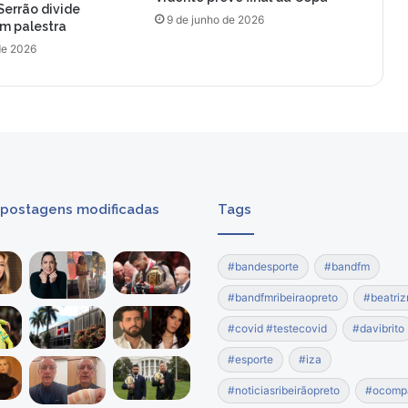
Serrão divide
9 de junho de 2026
om palestra
de 2026
 postagens modificadas
Tags
#bandesporte
#bandfm
#bandfmribeiraopreto
#beatriz
#covid #testecovid
#davibrito
#esporte
#iza
#noticiasribeirãopreto
#ocomp