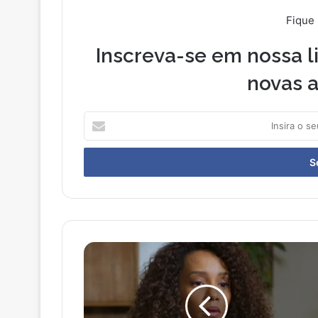
Fique
Inscreva-se em nossa li
novas a
Insira
o
seu
endereço
de
email
Taís
Araújo
Revela
Trabalho
com