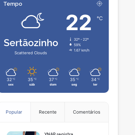
Tempo
22
℃
Sertãozinho
32º - 22º
59%
1.67 km/h
Scattered Clouds
32
35
37
35
34
℃
℃
℃
℃
℃
sex
sáb
dom
seg
ter
Popular
Recente
Comentários
YNAP registra