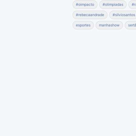
#oimpacto
#olimpiadas
#r
#rebecaandrade
#silviosantos
esportes
manhashow
sert