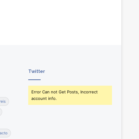
Twitter
Error Can not Get Posts, Incorrect
account info.
reis
acto