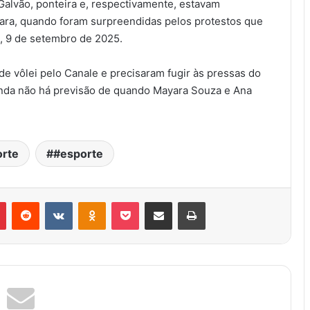
Galvão, ponteira e, respectivamente, estavam
ra, quando foram surpreendidas pelos protestos que
ra, 9 de setembro de 2025.
e vôlei pelo Canale e precisaram fugir às pressas do
Ainda não há previsão de quando Mayara Souza e Ana
rte
#esporte
r
Pinterest
Reddit
VK
OK
Pocket
Compartilhar via e-mail
Imprimir