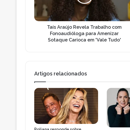
Fonoaudióloga
para
Amenizar
Sotaque
Carioca
Taís Araújo Revela Trabalho com
em
Fonoaudióloga para Amenizar
'Vale
Sotaque Carioca em 'Vale Tudo'
Tudo'
Artigos relacionados
Poliana responde sobre