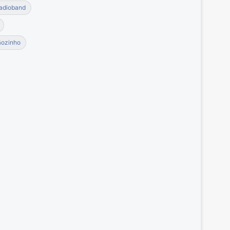
adioband
ãozinho