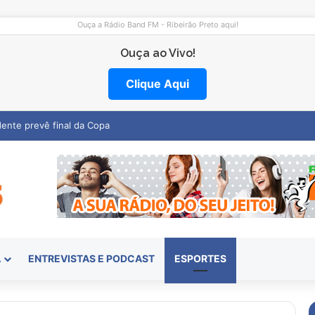
Ouça a Rádio Band FM - Ribeirão Preto aqui!
Ouça ao Vivo!
Clique Aqui
mocentro abre vagas na região
A
ENTREVISTAS E PODCAST
ESPORTES