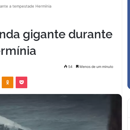
urante a tempestade Hermínia
onda gigante durante
rmínia
54
Menos de um minuto
VK
OK
Pocket