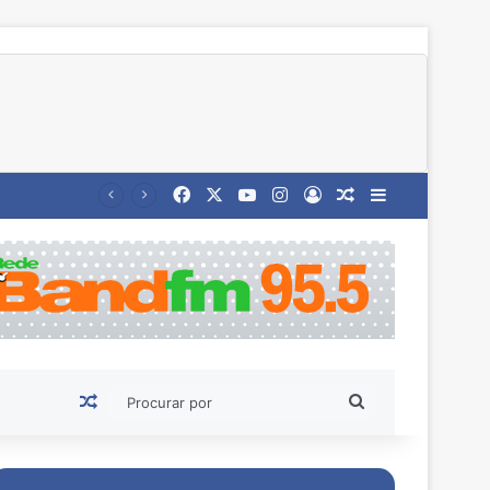
Facebook
X
YouTube
Instagram
Entrar
Artigo aleatório
Barra Latera
Artigo aleatório
Procurar
por