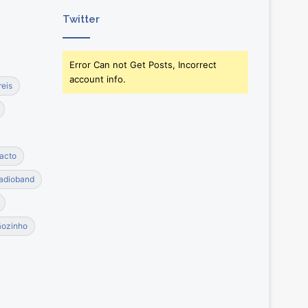
Twitter
Error Can not Get Posts, Incorrect
account info.
reis
acto
adioband
ãozinho