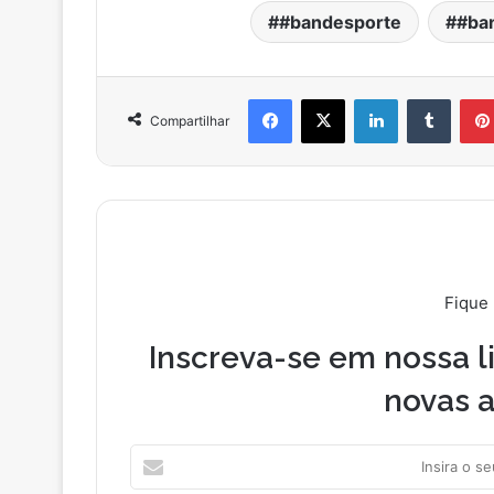
#bandesporte
#ba
Facebook
X
Linkedin
Tumblr
Compartilhar
Fique
Inscreva-se em nossa li
novas a
I
n