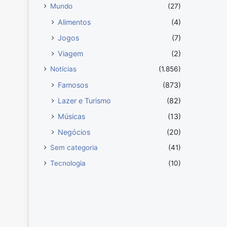
v
Mundo
(27)
o
Alimentos
(4)
Jogos
(7)
Viagem
(2)
Notícias
(1.856)
Famosos
(873)
Lazer e Turismo
(82)
Músicas
(13)
Negócios
(20)
Sem categoria
(41)
Tecnologia
(10)