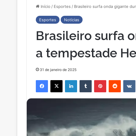
Início
/
Esportes
/
Brasileiro surfa onda gigante d
Esportes
Notícias
Brasileiro surfa 
a tempestade He
31 de janeiro de 2025
Facebook
X
Linkedin
Tumblr
Pinterest
Reddit