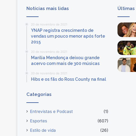
j
Notícias mais lidas
Últimas
a
n
e
20 de novembro de 2021
i
YNAP registra crescimento de
r
vendas um pouco menor após forte
o
2015
c
20 de novembro de 2021
o
Marília Mendonça deixou grande
m
acervo com mais de 300 músicas
s
a
20 de novembro de 2021
Hibs e os fãs do Ross County na final
l
d
o
Categorias
p
o
s
Entrevistas e Podcast
(1)
i
Esportes
(607)
t
Estilo de vida
(26)
i