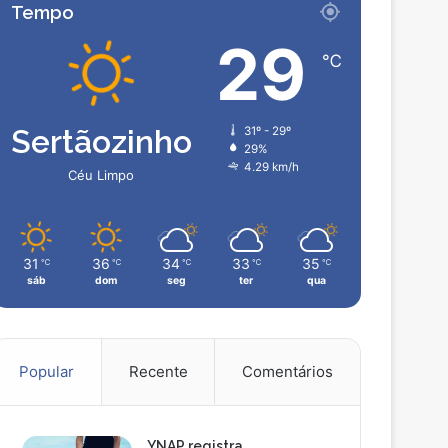
Tempo
29
℃
Sertãozinho
31º - 29º
29%
4.29 km/h
Céu Limpo
31
36
34
33
35
℃
℃
℃
℃
℃
sáb
dom
seg
ter
qua
Popular
Recente
Comentários
YNAP registra