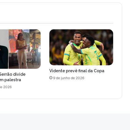
i
p
i
c
a
d
a
p
o
r
u
Vidente prevê final da Copa
m
Serrão divide
e
9 de junho de 2026
om palestra
s
de 2026
c
o
r
p
i
ã
o