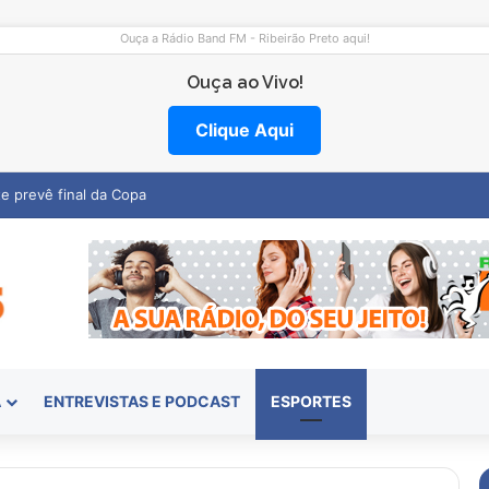
Ouça a Rádio Band FM - Ribeirão Preto aqui!
Ouça ao Vivo!
Clique Aqui
entro abre vagas na região
A
ENTREVISTAS E PODCAST
ESPORTES