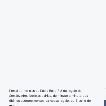
z
e
n
d
a
Portal de notícias da Rádio Band FM da região de
I
Sertãozinho. Notícias diárias, de minuto a minuto dos
o
últimos acontecimentos da nossa região, do Brasil e do
s
mundo.
e