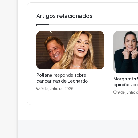
i
r
l
a
Artigos relacionados
a
P
o
n
t
e
P
r
e
Poliana responde sobre
t
Margareth 
dançarinas de Leonardo
a
opiniões c
9 de junho de 2026
e
9 de junho 
e
n
c
e
r
r
a