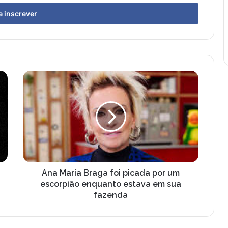
A
n
a
M
a
r
i
a
B
r
Ana Maria Braga foi picada por um
a
escorpião enquanto estava em sua
g
fazenda
a
f
o