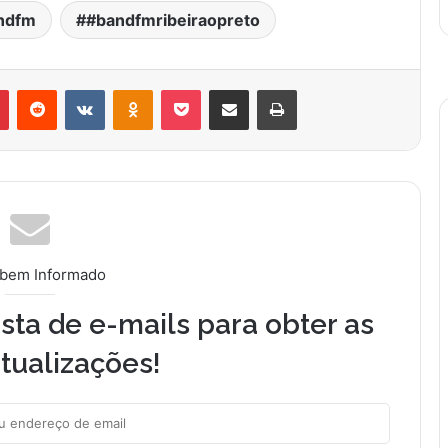
ndfm
#bandfmribeiraopreto
Pinterest
Reddit
VK
OK
Pocket
Compartilhar via e-mail
Imprimir
 bem Informado
sta de e-mails para obter as
tualizações!