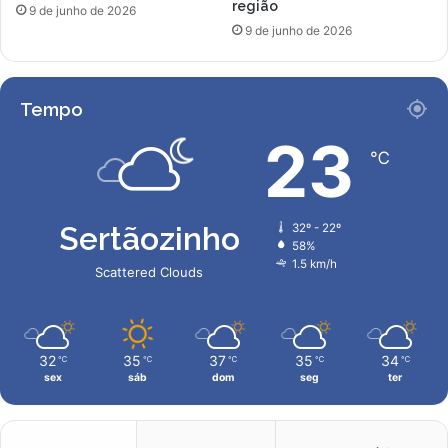
região
9 de junho de 2026
9 de junho de 2026
Tempo
23
℃
Sertãozinho
32º - 22º
58%
1.5 km/h
Scattered Clouds
32
35
37
35
34
℃
℃
℃
℃
℃
sex
sáb
dom
seg
ter