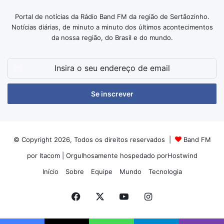
Portal de notícias da Rádio Band FM da região de Sertãozinho.
Notícias diárias, de minuto a minuto dos últimos acontecimentos
da nossa região, do Brasil e do mundo.
Insira
o
seu
endereço
de
email
© Copyright 2026, Todos os direitos reservados |
Band FM
por Itacom
| Orgulhosamente hospedado por
Hostwind
Início
Sobre
Equipe
Mundo
Tecnologia
Facebook
X
YouTube
Instagram