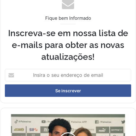
Fique bem Informado
Inscreva-se em nossa lista de
e-mails para obter as novas
atualizações!
Insira
o
seu
endereço
de
email
Lucas
Evangelista
Substitui