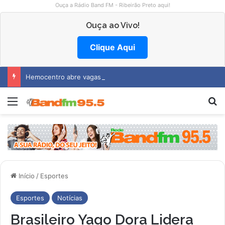
Ouça a Rádio Band FM - Ribeirão Preto aqui!
Ouça ao Vivo!
Clique Aqui
Hemocentro abre vagas na região
Menu
Pr
Início
/
Esportes
Esportes
Notícias
Brasileiro Yago Dora Lidera