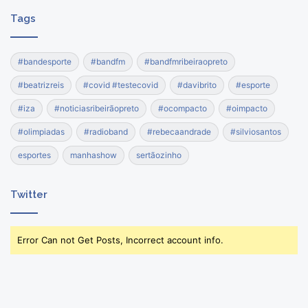
Tags
#bandesporte
#bandfm
#bandfmribeiraopreto
#beatrizreis
#covid #testecovid
#davibrito
#esporte
#iza
#noticiasribeirãopreto
#ocompacto
#oimpacto
#olimpiadas
#radioband
#rebecaandrade
#silviosantos
esportes
manhashow
sertãozinho
Twitter
Error Can not Get Posts, Incorrect account info.