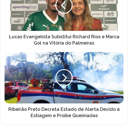
Richard
Rios
e
Marca
Gol
na
Vitória
Lucas Evangelista Substitui Richard Rios e Marca
do
Gol na Vitória do Palmeiras
Palmeiras
Ribeirão
Preto
Decreta
Estado
de
Alerta
Devido
à
Estiagem
e
Ribeirão Preto Decreta Estado de Alerta Devido à
Proíbe
Estiagem e Proíbe Queimadas
Queimadas