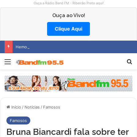
Ouça a Rádio Band FM - Ribeirão Preto aqui!
Ouça ao Vivo!
Clique Aqui
Hemocentro abre vagas na região
Menu
P
Início
/
Notícias
/
Famosos
Famosos
Bruna Biancardi fala sobre ter