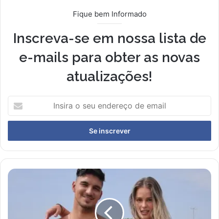
Fique bem Informado
Inscreva-se em nossa lista de
e-mails para obter as novas
atualizações!
I
n
s
i
r
a
o
s
Y
e
a
u
s
e
m
n
i