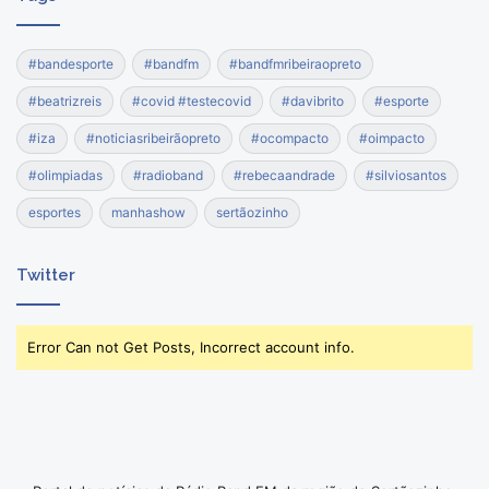
#bandesporte
#bandfm
#bandfmribeiraopreto
#beatrizreis
#covid #testecovid
#davibrito
#esporte
#iza
#noticiasribeirãopreto
#ocompacto
#oimpacto
#olimpiadas
#radioband
#rebecaandrade
#silviosantos
esportes
manhashow
sertãozinho
Twitter
Error Can not Get Posts, Incorrect account info.