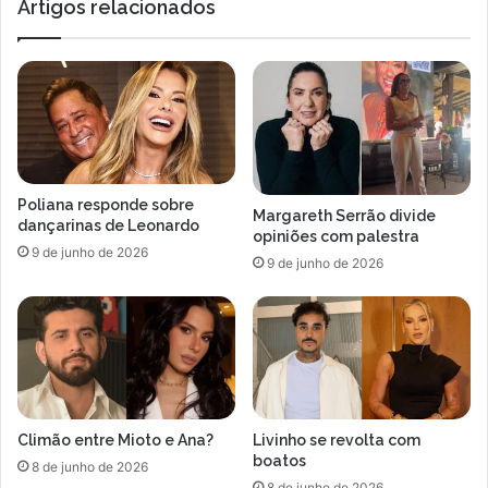
Artigos relacionados
e
P
s
a
a
u
p
l
ó
a
s
A
s
r
u
ó
c
s
Poliana responde sobre
e
i
Margareth Serrão divide
dançarinas de Leonardo
s
o
opiniões com palestra
9 de junho de 2026
s
r
9 de junho de 2026
o
e
d
c
e
e
G
b
a
e
b
u
r
p
Climão entre Mioto e Ana?
Livinho se revolta com
i
a
boatos
e
r
8 de junho de 2026
l
8 de junho de 2026