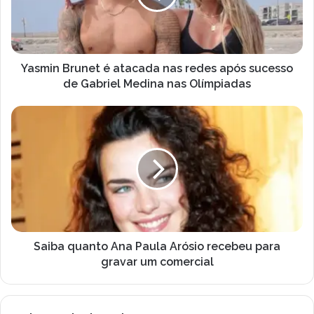
d
n
e
B
r
r
e
u
ç
n
Yasmin Brunet é atacada nas redes após sucesso
o
e
de Gabriel Medina nas Olímpiadas
d
t
e
é
S
e
a
a
m
t
i
a
a
b
i
c
a
l
a
q
d
u
a
a
n
n
a
t
Saiba quanto Ana Paula Arósio recebeu para
s
o
gravar um comercial
r
A
e
n
d
a