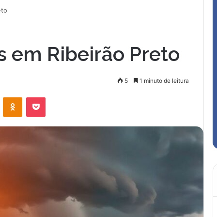
eto
s em Ribeirão Preto
5
1 minuto de leitura
VK
OK
Pocket