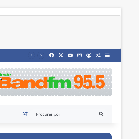
Facebook
X
YouTube
Instagram
Entrar
Artigo aleatório
Barra Latera
Artigo aleatório
Procurar
por