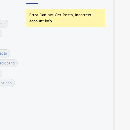
Error Can not Get Posts, Incorrect
account info.
reis
acto
adioband
ãozinho