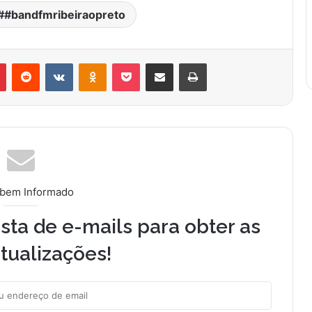
#bandfmribeiraopreto
r
Pinterest
Reddit
VK
OK
Pocket
Compartilhar via e-mail
Imprimir
 bem Informado
sta de e-mails para obter as
tualizações!