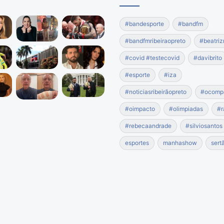
#bandesporte
#bandfm
#bandfmribeiraopreto
#beatriz
#covid #testecovid
#davibrito
#esporte
#iza
#noticiasribeirãopreto
#ocomp
#oimpacto
#olimpiadas
#r
#rebecaandrade
#silviosantos
esportes
manhashow
sert