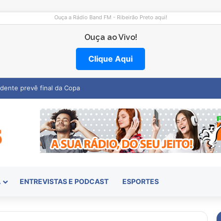
Ouça a Rádio Band FM - Ribeirão Preto aqui!
Ouça ao Vivo!
Clique Aqui
emocentro abre vagas na região
A
ENTREVISTAS E PODCAST
ESPORTES