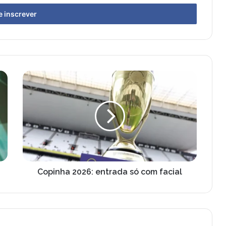
Copinha
2026:
entrada
só
com
facial
Copinha 2026: entrada só com facial