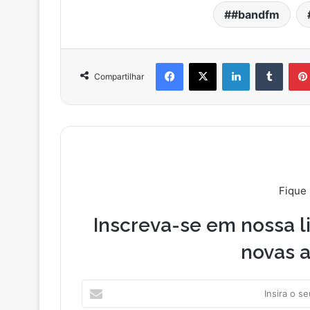
#bandfm
Facebook
X
Linkedin
Tumbl
Compartilhar
Fique
Inscreva-se em nossa li
novas a
Insira
o