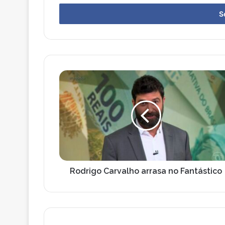
seu
endereço
de
email
Rodrigo
Carvalho
arrasa
no
Fantástico
Rodrigo Carvalho arrasa no Fantástico