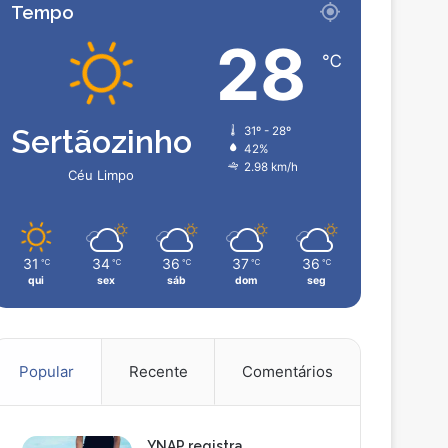
Tempo
28
℃
Sertãozinho
31º - 28º
42%
2.98 km/h
Céu Limpo
31
34
36
37
36
℃
℃
℃
℃
℃
qui
sex
sáb
dom
seg
Popular
Recente
Comentários
YNAP registra