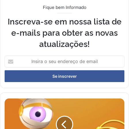
Fique bem Informado
Inscreva-se em nossa lista de
e-mails para obter as novas
atualizações!
I
n
s
i
r
a
o
s
C
e
o
u
n
e
f
n
i