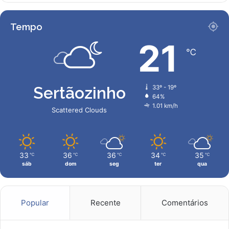
a
o
Tempo
S
a
21
℃
n
t
o
s
Sertãozinho
33º - 19º
?
64%
1.01 km/h
Scattered Clouds
33
36
36
34
35
℃
℃
℃
℃
℃
sáb
dom
seg
ter
qua
Popular
Recente
Comentários