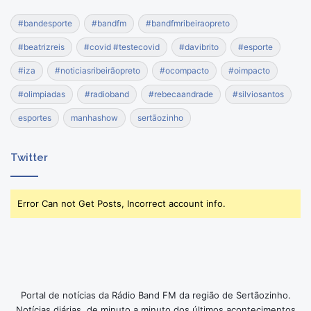
#bandesporte
#bandfm
#bandfmribeiraopreto
#beatrizreis
#covid #testecovid
#davibrito
#esporte
#iza
#noticiasribeirãopreto
#ocompacto
#oimpacto
#olimpiadas
#radioband
#rebecaandrade
#silviosantos
esportes
manhashow
sertãozinho
Twitter
Error Can not Get Posts, Incorrect account info.
Portal de notícias da Rádio Band FM da região de Sertãozinho.
Notícias diárias, de minuto a minuto dos últimos acontecimentos