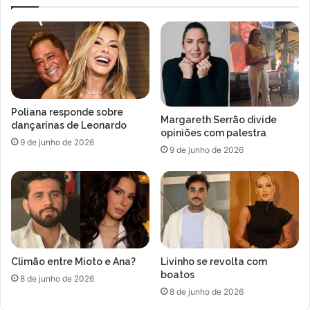
B
n
B
t
B
e
2
s
5
d
o
e
n
u
t
m
Poliana responde sobre
e
a
Margareth Serrão divide
dançarinas de Leonardo
m
p
opiniões com palestra
9 de junho de 2026
o
9 de junho de 2026
s
s
í
v
e
l
v
Climão entre Mioto e Ana?
Livinho se revolta com
o
boatos
l
8 de junho de 2026
8 de junho de 2026
t
a