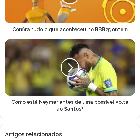
d
r
e
a
r
t
e
u
ç
d
Confira tudo o que aconteceu no BBB25 ontem
o
o
d
o
C
e
q
o
e
u
m
m
e
o
a
a
e
i
c
s
l
o
t
n
á
t
N
e
e
Como está Neymar antes de uma possível volta
c
y
ao Santos?
e
m
u
a
n
r
Artigos relacionados
o
a