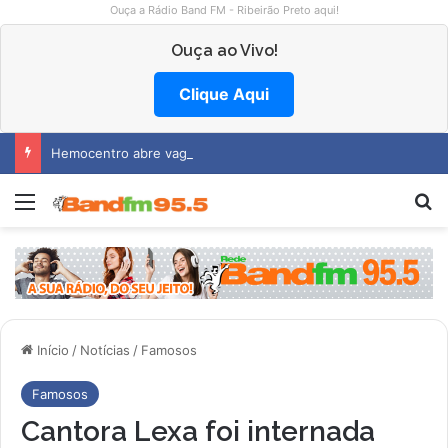
Ouça a Rádio Band FM - Ribeirão Preto aqui!
Ouça ao Vivo!
Clique Aqui
Hemocentro abre vagas na região
Menu
P
Início
/
Notícias
/
Famosos
Famosos
Cantora Lexa foi internada