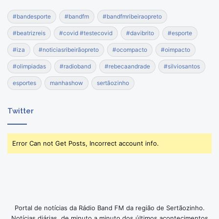
#bandesporte
#bandfm
#bandfmribeiraopreto
#beatrizreis
#covid #testecovid
#davibrito
#esporte
#iza
#noticiasribeirãopreto
#ocompacto
#oimpacto
#olimpiadas
#radioband
#rebecaandrade
#silviosantos
esportes
manhashow
sertãozinho
Twitter
Error Can not Get Posts, Incorrect account info.
Portal de notícias da Rádio Band FM da região de Sertãozinho.
Notícias diárias, de minuto a minuto dos últimos acontecimentos