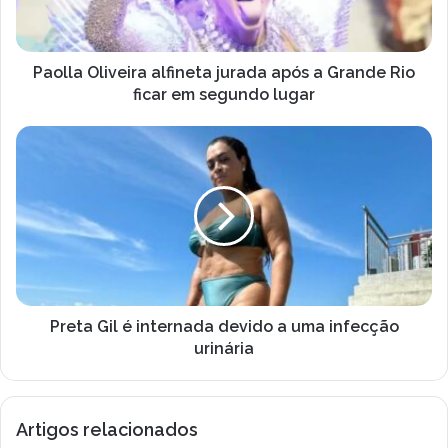
e
O
r
l
e
i
ç
v
Paolla Oliveira alfineta jurada após a Grande Rio
o
e
ficar em segundo lugar
d
i
e
r
P
e
a
r
m
a
e
a
l
t
i
f
a
l
i
G
n
i
e
l
t
é
a
i
Preta Gil é internada devido a uma infecção
j
n
urinária
u
t
r
e
a
r
Artigos relacionados
d
n