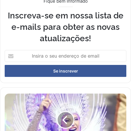
Fique bem Informado
Inscreva-se em nossa lista de
e-mails para obter as novas
atualizações!
I
n
s
i
r
a
o
s
P
e
a
u
o
e
l
n
l
d
a