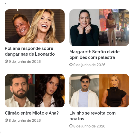
a
a
a
d
p
a
ó
d
s
e
a
v
G
i
r
d
Poliana responde sobre
a
o
Margareth Serrão divide
dançarinas de Leonardo
n
a
opiniões com palestra
9 de junho de 2026
d
u
9 de junho de 2026
e
m
R
a
i
i
o
n
f
f
i
e
c
c
Climão entre Mioto e Ana?
Livinho se revolta com
a
ç
boatos
r
ã
8 de junho de 2026
e
8 de junho de 2026
o
m
u