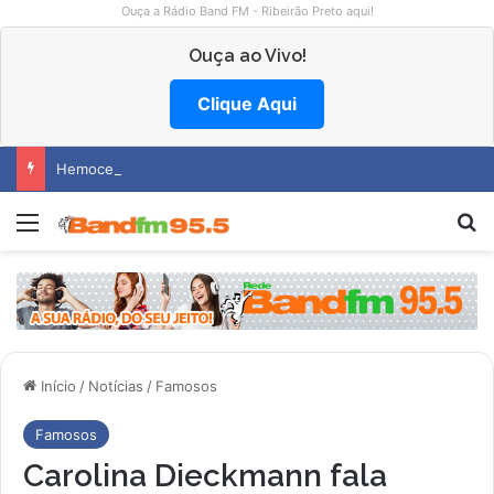
Ouça a Rádio Band FM - Ribeirão Preto aqui!
Ouça ao Vivo!
Clique Aqui
Hemocentro abre vagas na região
Menu
P
Início
/
Notícias
/
Famosos
Famosos
Carolina Dieckmann fala