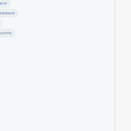
acto
adioband
ãozinho