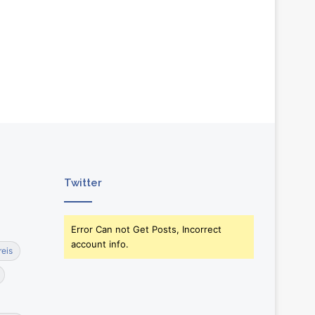
Twitter
Error Can not Get Posts, Incorrect
account info.
reis