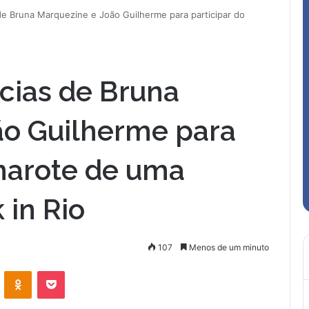
de Bruna Marquezine e João Guilherme para participar do
ncias de Bruna
ão Guilherme para
marote de uma
in Rio
107
Menos de um minuto
VK
OK
Pocket