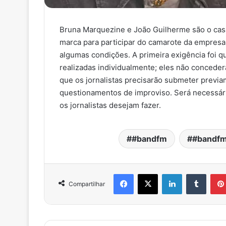
Bruna Marquezine e João Guilherme são o ca
marca para participar do camarote da empresa 
algumas condições. A primeira exigência foi q
realizadas individualmente; eles não conceder
que os jornalistas precisarão submeter previ
questionamentos de improviso. Será necessári
os jornalistas desejam fazer.
#bandfm
#bandfm
Facebook
X
Linkedin
Tumblr
Compartilhar