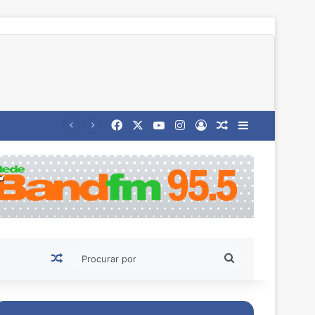
Facebook
X
YouTube
Instagram
Entrar
Artigo aleatório
Barra Latera
Artigo aleatório
Procurar
por