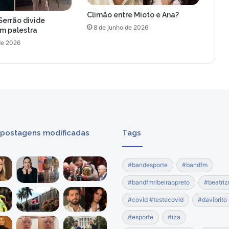
Climão entre Mioto e Ana?
Serrão divide
8 de junho de 2026
om palestra
de 2026
 postagens modificadas
Tags
#bandesporte
#bandfm
#bandfmribeiraopreto
#beatriz
#covid #testecovid
#davibrito
#esporte
#iza