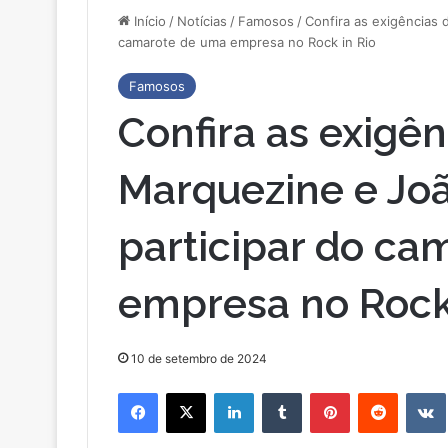
Início
/
Notícias
/
Famosos
/
Confira as exigências 
camarote de uma empresa no Rock in Rio
Famosos
Confira as exigê
Marquezine e Jo
participar do ca
empresa no Rock 
10 de setembro de 2024
Facebook
X
Linkedin
Tumblr
Pinterest
Reddit