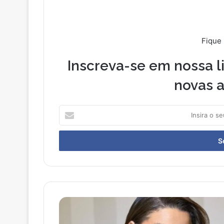
Fique
Inscreva-se em nossa li
novas a
I
n
s
i
r
a
o
s
e
B
u
e
e
a