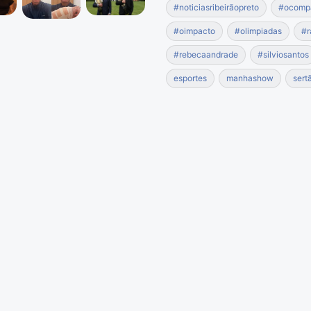
#noticiasribeirãopreto
#ocomp
#oimpacto
#olimpiadas
#r
#rebecaandrade
#silviosantos
esportes
manhashow
sert