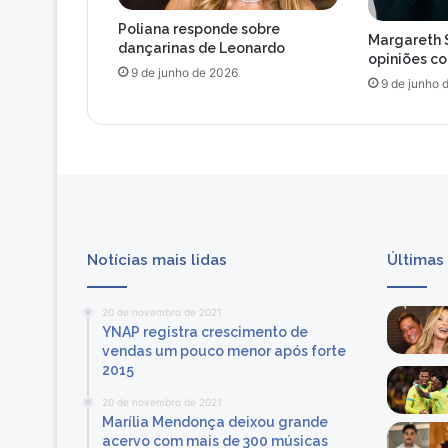
r
Poliana responde sobre
d
Margareth 
dançarinas de Leonardo
o
opiniões c
9 de junho de 2026
G
9 de junho 
l
o
b
o
P
l
a
y
Notícias mais lidas
Últimas
n
o
R
20 de novembro de 2021
o
YNAP registra crescimento de
c
vendas um pouco menor após forte
k
2015
i
20 de novembro de 2021
n
Marília Mendonça deixou grande
R
acervo com mais de 300 músicas