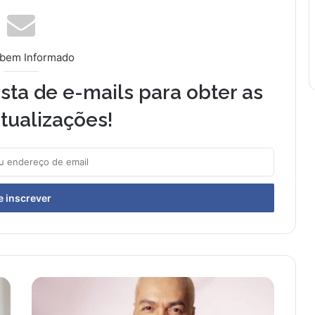
 bem Informado
sta de e-mails para obter as
tualizações!
B
e
l