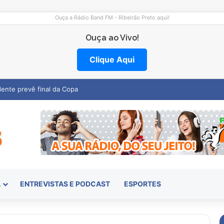
Ouça a Rádio Band FM - Ribeirão Preto aqui!
Ouça ao Vivo!
Clique Aqui
mocentro abre vagas na região
A
ENTREVISTAS E PODCAST
ESPORTES