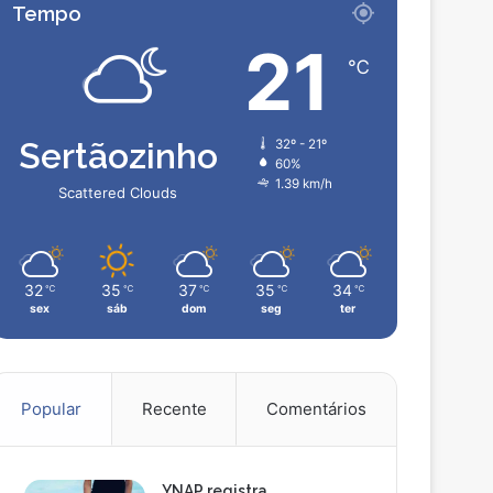
Tempo
21
℃
Sertãozinho
32º - 21º
60%
1.39 km/h
Scattered Clouds
32
35
37
35
34
℃
℃
℃
℃
℃
sex
sáb
dom
seg
ter
Popular
Recente
Comentários
YNAP registra