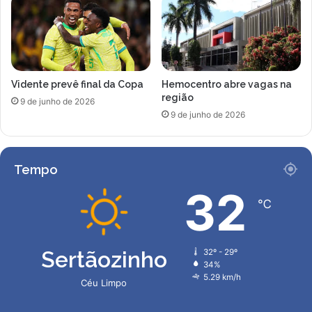
l
u
h
m
o
a
r
l
F
t
Vidente prevê final da Copa
Hemocentro abre vagas na
i
o
região
l
í
9 de junho de 2026
m
9 de junho de 2026
n
e
d
E
i
s
c
Tempo
t
e
r
d
32
a
℃
e
n
r
g
e
e
j
Sertãozinho
32º - 29º
i
e
34%
r
i
5.29 km/h
Céu Limpo
o
ç
ã