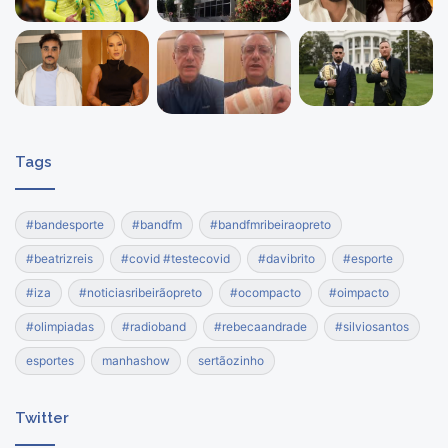
Tags
#bandesporte
#bandfm
#bandfmribeiraopreto
#beatrizreis
#covid #testecovid
#davibrito
#esporte
#iza
#noticiasribeirãopreto
#ocompacto
#oimpacto
#olimpiadas
#radioband
#rebecaandrade
#silviosantos
esportes
manhashow
sertãozinho
Twitter