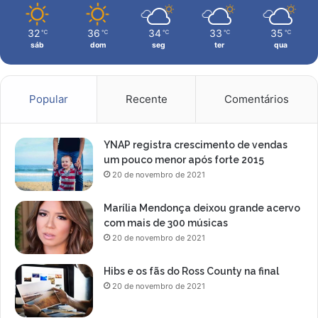
o
32
36
34
33
35
℃
℃
℃
℃
℃
sáb
dom
seg
ter
qua
Popular
Recente
Comentários
YNAP registra crescimento de vendas
um pouco menor após forte 2015
20 de novembro de 2021
Marília Mendonça deixou grande acervo
com mais de 300 músicas
20 de novembro de 2021
Hibs e os fãs do Ross County na final
20 de novembro de 2021