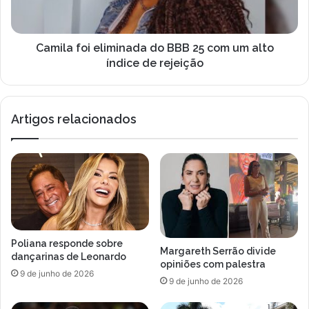
u
f
i
o
c
i
o
e
Camila foi eliminada do BBB 25 com um alto
n
l
índice de rejeição
q
i
u
m
i
i
Artigos relacionados
s
n
t
a
o
d
u
a
o
d
O
o
s
B
c
B
a
B
Poliana responde sobre
r
2
Margareth Serrão divide
dançarinas de Leonardo
d
5
opiniões com palestra
9 de junho de 2026
e
c
9 de junho de 2026
M
o
e
m