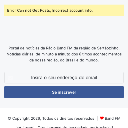
Error Can not Get Posts, Incorrect account info.
Portal de notícias da Rádio Band FM da região de Sertãozinho.
Notícias diárias, de minuto a minuto dos últimos acontecimentos
da nossa região, do Brasil e do mundo.
Insira
o
seu
endereço
de
email
© Copyright 2026, Todos os direitos reservados |
Band FM
por Itacom
| Orgulhosamente hospedado por
Hostwind