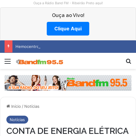
Ouça a Rádio Band FM - Ribeirão Preto aqui!
Ouça ao Vivo!
Clique Aqui
Hemocentro abre vagas na região
Menu
P
Início
/
Notícias
Notícias
CONTA DE ENERGIA ELÉTRICA