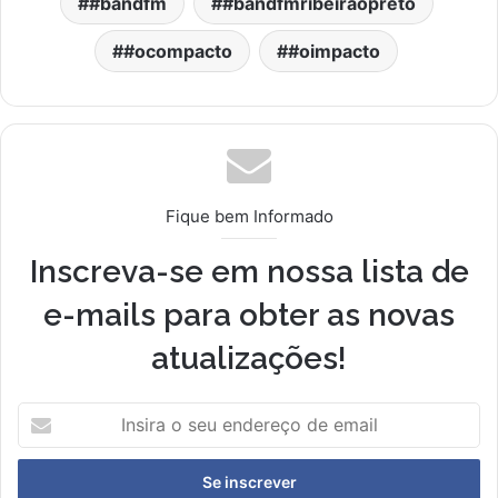
#bandfm
#bandfmribeiraopreto
#ocompacto
#oimpacto
Fique bem Informado
Inscreva-se em nossa lista de
e-mails para obter as novas
atualizações!
I
n
s
i