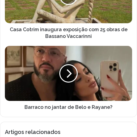
25
obras
de
Bassano
Vaccarinni
Casa Cotrim inaugura exposição com 25 obras de
Bassano Vaccarinni
Barraco
no
jantar
de
Belo
e
Rayane?
Barraco no jantar de Belo e Rayane?
Artigos relacionados