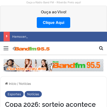
Ouça a Rádio Band FM - Ribeirão Preto aqui!
Ouça ao Vivo!
Clique Aqui
Hemocentro abre vagas na região
Menu
Pr
Início
/
Notícias
Esportes
Notícias
Copa 2026: sorteio acontece