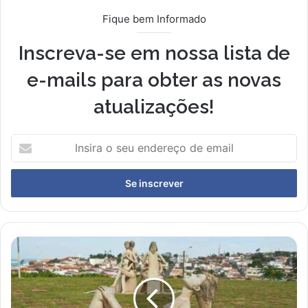
Fique bem Informado
Inscreva-se em nossa lista de
e-mails para obter as novas
atualizações!
Insira
o
seu
endereço
de
email
Casa
Cotrim
inaugura
exposição
com