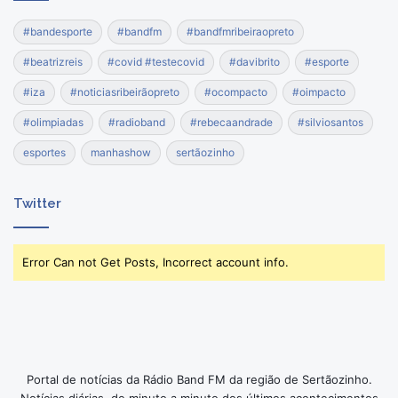
#bandesporte
#bandfm
#bandfmribeiraopreto
#beatrizreis
#covid #testecovid
#davibrito
#esporte
#iza
#noticiasribeirãopreto
#ocompacto
#oimpacto
#olimpiadas
#radioband
#rebecaandrade
#silviosantos
esportes
manhashow
sertãozinho
Twitter
Error Can not Get Posts, Incorrect account info.
Portal de notícias da Rádio Band FM da região de Sertãozinho.
Notícias diárias, de minuto a minuto dos últimos acontecimentos