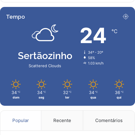
Tempo
24
℃
Sertãozinho
34º - 20º
58%
1.03 km/h
Scattered Clouds
34
34
32
34
36
℃
℃
℃
℃
℃
dom
seg
ter
qua
qui
Popular
Recente
Comentários