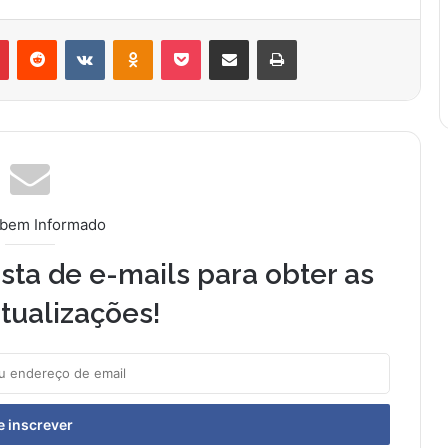
r
Pinterest
Reddit
VK
OK
Pocket
Compartilhar via e-mail
Imprimir
 bem Informado
sta de e-mails para obter as
tualizações!