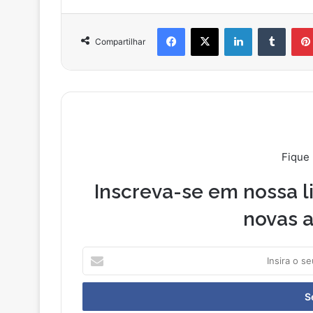
Facebook
X
Linkedin
Tumbl
Compartilhar
Fique
Inscreva-se em nossa li
novas a
Insira
o
seu
endereço
de