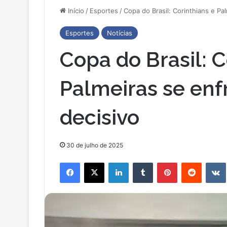
Início
/
Esportes
/
Copa do Brasil: Corinthians e Pa
Esportes
Notícias
Copa do Brasil: C
Palmeiras se en
decisivo
30 de julho de 2025
Facebook
X
Linkedin
Tumblr
Pinterest
Reddit