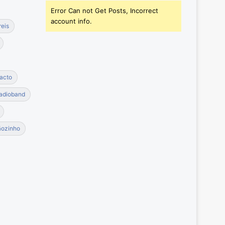
Error Can not Get Posts, Incorrect
account info.
reis
acto
adioband
ãozinho