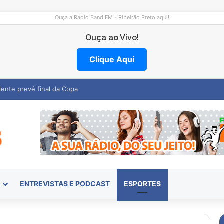
Ouça a Rádio Band FM - Ribeirão Preto aqui!
Ouça ao Vivo!
Clique Aqui
mocentro abre vagas na região
A
ENTREVISTAS E PODCAST
ESPORTES