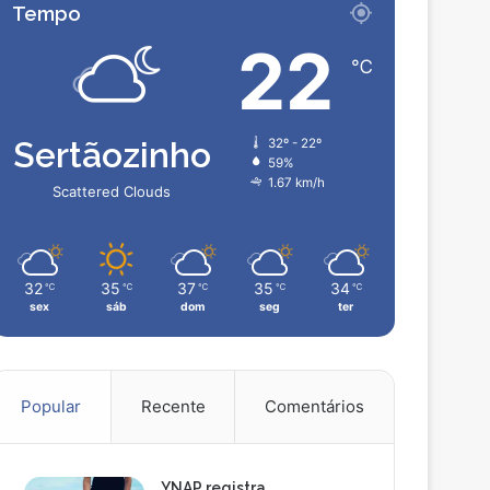
Tempo
22
℃
Sertãozinho
32º - 22º
59%
1.67 km/h
Scattered Clouds
32
35
37
35
34
℃
℃
℃
℃
℃
sex
sáb
dom
seg
ter
Popular
Recente
Comentários
YNAP registra