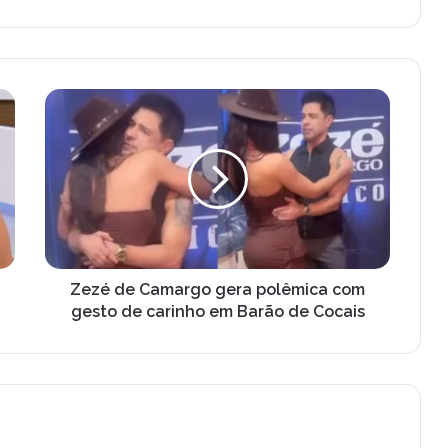
Zezé
de
Camargo
gera
polêmica
com
gesto
de
carinho
em
Zezé de Camargo gera polêmica com
Barão
gesto de carinho em Barão de Cocais
de
Cocais