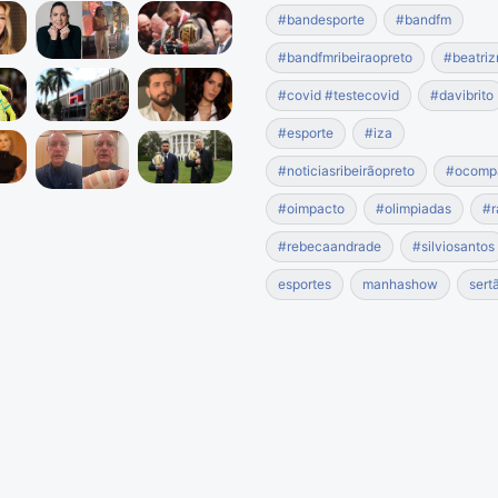
#bandesporte
#bandfm
#bandfmribeiraopreto
#beatriz
#covid #testecovid
#davibrito
#esporte
#iza
#noticiasribeirãopreto
#ocomp
#oimpacto
#olimpiadas
#r
#rebecaandrade
#silviosantos
esportes
manhashow
sert