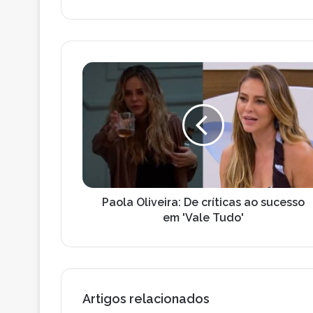
email
Paola
Oliveira:
De
críticas
ao
sucesso
em
'Vale
Tudo'
Paola Oliveira: De críticas ao sucesso
em 'Vale Tudo'
Artigos relacionados