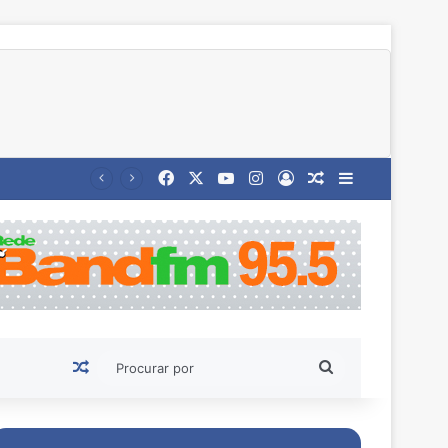
Facebook
X
YouTube
Instagram
Entrar
Artigo aleatório
Barra Latera
Artigo aleatório
Procurar
por