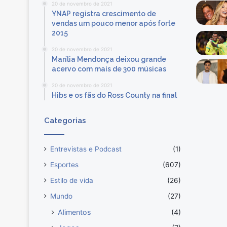
20 de novembro de 2021
YNAP registra crescimento de
vendas um pouco menor após forte
2015
20 de novembro de 2021
Marília Mendonça deixou grande
acervo com mais de 300 músicas
20 de novembro de 2021
Hibs e os fãs do Ross County na final
Categorias
Entrevistas e Podcast
(1)
Esportes
(607)
Estilo de vida
(26)
Mundo
(27)
Alimentos
(4)