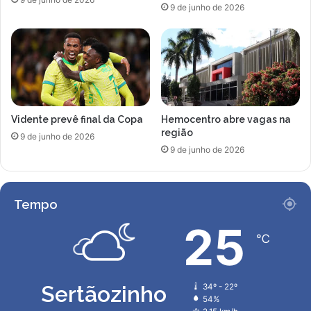
c
s
9 de junho de 2026
o
e
d
n
e
t
A
e
F
q
a
u
z
e
Vidente prevê final da Copa
Hemocentro abre vagas na
e
a
região
n
a
9 de junho de 2026
d
9 de junho de 2026
t
a
r
i
z
Tempo
r
e
25
℃
c
e
b
e
Sertãozinho
34º - 22º
u
54%
d