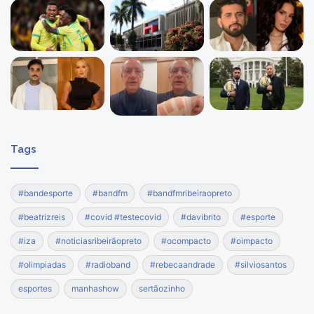
Tags
#bandesporte
#bandfm
#bandfmribeiraopreto
#beatrizreis
#covid #testecovid
#davibrito
#esporte
#iza
#noticiasribeirãopreto
#ocompacto
#oimpacto
#olimpiadas
#radioband
#rebecaandrade
#silviosantos
esportes
manhashow
sertãozinho