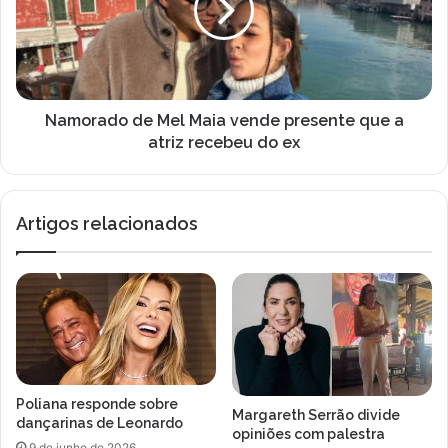
i
r
r
l
i
a
t
d
o
o
n
d
ã
e
Namorado de Mel Maia vende presente que a
o
M
atriz recebeu do ex
f
e
a
l
z
M
Artigos relacionados
p
a
a
i
r
a
t
v
e
e
d
n
o
d
e
e
l
p
Poliana responde sobre
e
r
Margareth Serrão divide
dançarinas de Leonardo
n
e
opiniões com palestra
9 de junho de 2026