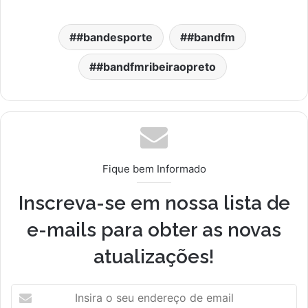
#bandesporte
#bandfm
#bandfmribeiraopreto
Fique bem Informado
Inscreva-se em nossa lista de
e-mails para obter as novas
atualizações!
I
n