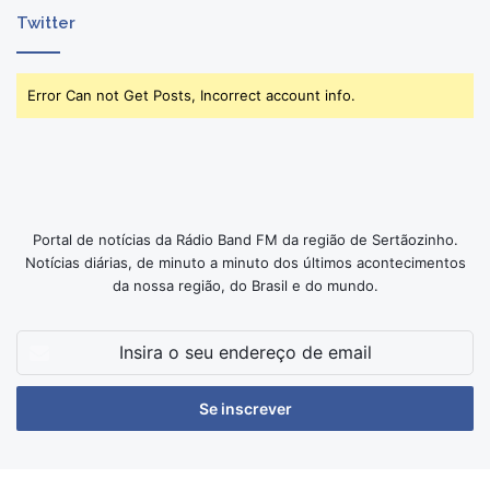
Twitter
Error Can not Get Posts, Incorrect account info.
Portal de notícias da Rádio Band FM da região de Sertãozinho.
Notícias diárias, de minuto a minuto dos últimos acontecimentos
da nossa região, do Brasil e do mundo.
Insira
o
seu
endereço
de
email