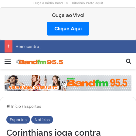
Ouça a Rádio Band FM - Ribeirão Preto aqui!
Ouça ao Vivo!
Clique Aqui
Hemocentro abre vagas na região
Menu
P
Início
/
Esportes
Esportes
Notícias
Corinthians joga contra