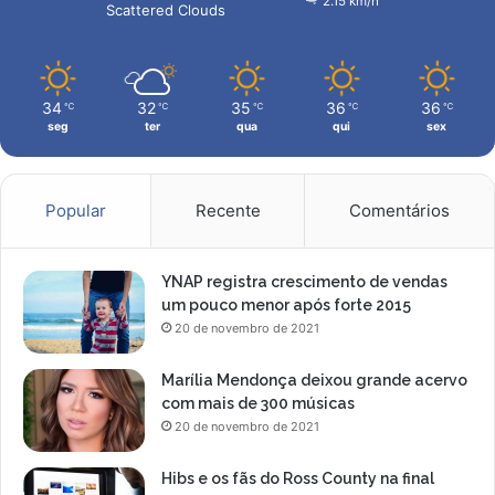
2.15 km/h
Scattered Clouds
o
e
x
34
32
35
36
36
℃
℃
℃
℃
℃
seg
ter
qua
qui
sex
Popular
Recente
Comentários
YNAP registra crescimento de vendas
um pouco menor após forte 2015
20 de novembro de 2021
Marília Mendonça deixou grande acervo
com mais de 300 músicas
20 de novembro de 2021
Hibs e os fãs do Ross County na final