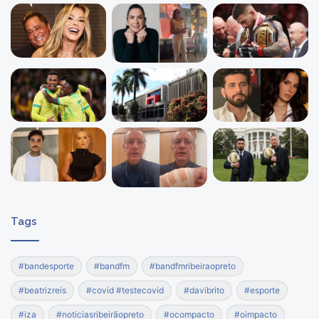
Tags
#bandesporte
#bandfm
#bandfmribeiraopreto
#beatrizreis
#covid #testecovid
#davibrito
#esporte
#iza
#noticiasribeirãopreto
#ocompacto
#oimpacto