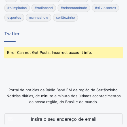
#olimpiadas
#radioband
#rebecaandrade
#silviosantos
esportes
manhashow
sertãozinho
Twitter
Error Can not Get Posts, Incorrect account info.
Portal de notícias da Rádio Band FM da região de Sertãozinho.
Notícias diárias, de minuto a minuto dos últimos acontecimentos
da nossa região, do Brasil e do mundo.
Insira
o