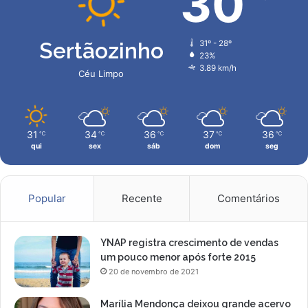
30
n
d
g
o
o
j
Sertãozinho
31º - 28º
o
23%
g
3.89 km/h
Céu Limpo
a
d
o
r
31
34
36
37
36
℃
℃
℃
℃
℃
R
qui
sex
sáb
dom
seg
o
n
y
Popular
Recente
Comentários
YNAP registra crescimento de vendas
um pouco menor após forte 2015
20 de novembro de 2021
Marília Mendonça deixou grande acervo