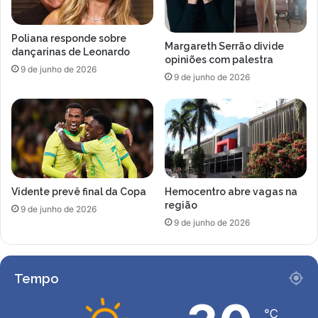
s
a
p
s
Poliana responde sobre
e
t
Margareth Serrão divide
dançarinas de Leonardo
l
ê
opiniões com palestra
9 de junho de 2026
a
m
9 de junho de 2026
d
s
i
e
r
n
e
t
t
i
o
d
r
o
Vidente prevê final da Copa
Hemocentro abre vagas na
i
a
região
a
a
9 de junho de 2026
d
9 de junho de 2026
u
o
s
F
ê
l
n
Tempo
a
c
m
i
e
℃
a