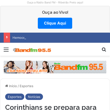
Ouça a Rádio Band FM - Ribeirão Preto aqui!
Ouça ao Vivo!
Clique Aqui
Hemocentro abre vagas na região
Menu
P
Início
/
Esportes
Esportes
Notícias
Corinthians se prepara para