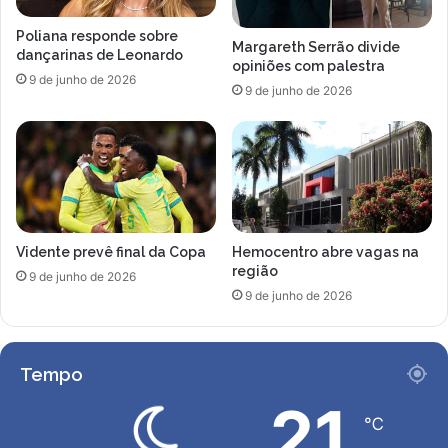
l
e
n
c
Poliana responde sobre
a
a
Margareth Serrão divide
dançarinas de Leonardo
B
d
opiniões com palestra
9 de junho de 2026
a
a
9 de junho de 2026
n
r
d
R
T
$
V
2
1
2
m
Vidente prevê final da Copa
Hemocentro abre vagas na
i
região
l
9 de junho de 2026
9 de junho de 2026
h
õ
e
s
Tempo
e
m
21
℃
p
a