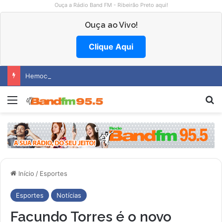
Ouça a Rádio Band FM - Ribeirão Preto aqui!
Ouça ao Vivo!
Clique Aqui
Hemocentro abre vagas na região
Menu
P
Início
/
Esportes
Esportes
Notícias
Facundo Torres é o novo