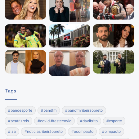
Tags
#bandesporte
#bandfm
#bandfmribeiraopreto
#beatrizreis
#covid #testecovid
#davibrito
#esporte
#iza
#noticiasribeirãopreto
#ocompacto
#oimpacto