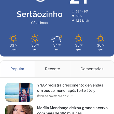
t
r
Sertãozinho
33º - 20º
o
53%
c
1.55 km/h
Céu Limpo
í
n
i
o
33
35
34
35
36
℃
℃
℃
℃
℃
s
dom
seg
ter
qua
qui
e
m
2
0
Popular
Recente
Comentários
2
5
YNAP registra crescimento de vendas
um pouco menor após forte 2015
20 de novembro de 2021
Marília Mendonça deixou grande acervo
com mais de 300 músicas