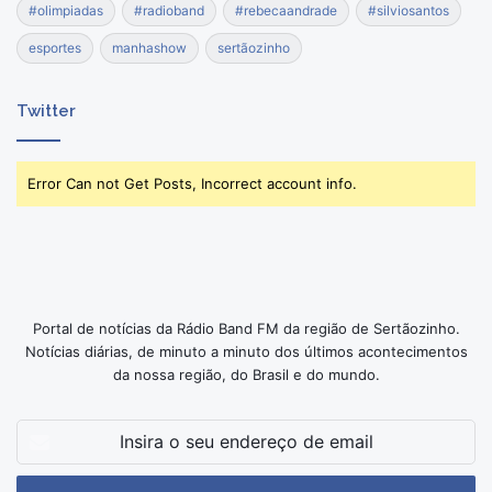
#olimpiadas
#radioband
#rebecaandrade
#silviosantos
esportes
manhashow
sertãozinho
Twitter
Error Can not Get Posts, Incorrect account info.
Portal de notícias da Rádio Band FM da região de Sertãozinho.
Notícias diárias, de minuto a minuto dos últimos acontecimentos
da nossa região, do Brasil e do mundo.
Insira
o
seu