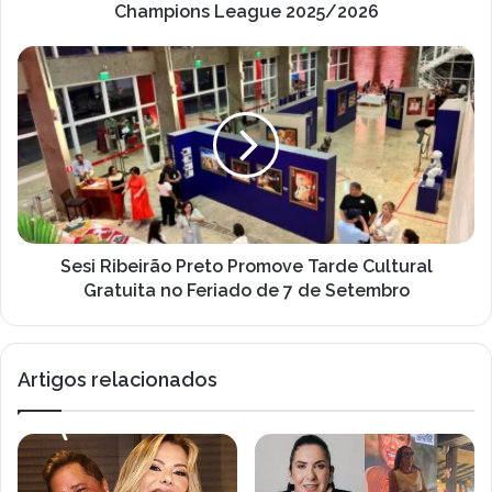
Champions League 2025/2026
Sesi
Ribeirão
Preto
Promove
Tarde
Cultural
Gratuita
no
Feriado
de
Sesi Ribeirão Preto Promove Tarde Cultural
7
Gratuita no Feriado de 7 de Setembro
de
Setembro
Artigos relacionados