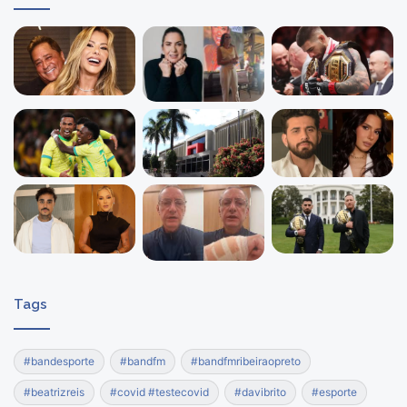
Tags
#bandesporte
#bandfm
#bandfmribeiraopreto
#beatrizreis
#covid #testecovid
#davibrito
#esporte