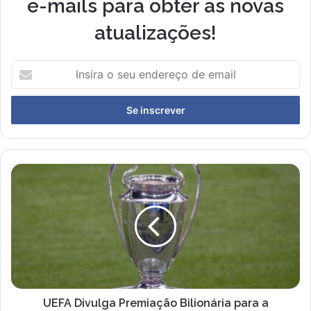
e-mails para obter as novas
atualizações!
Insira
o
seu
endereço
de
email
UEFA
Divulga
Premiação
Bilionária
para
a
Champions
League
2025/2026
UEFA Divulga Premiação Bilionária para a