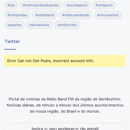
#iza
#noticiasribeirãopreto
#ocompacto
#oimpacto
#olimpiadas
#radioband
#rebecaandrade
#silviosantos
esportes
manhashow
sertãozinho
Twitter
Error Can not Get Posts, Incorrect account info.
Portal de notícias da Rádio Band FM da região de Sertãozinho.
Notícias diárias, de minuto a minuto dos últimos acontecimentos
da nossa região, do Brasil e do mundo.
Insira