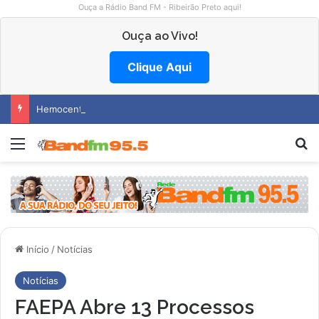
Ouça a Rádio Band FM - Ribeirão Preto aqui!
Ouça ao Vivo!
Clique Aqui
Hemocentro abre vagas na região
Menu
Pr
Início
/
Notícias
Notícias
FAEPA Abre 13 Processos