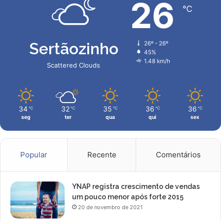
26
℃
Sertãozinho
26º - 26º
45%
1.48 km/h
Scattered Clouds
34
32
35
36
36
℃
℃
℃
℃
℃
seg
ter
qua
qui
sex
Popular
Recente
Comentários
YNAP registra crescimento de vendas
um pouco menor após forte 2015
20 de novembro de 2021