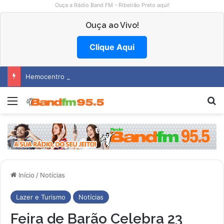
Ouça a Rádio Band FM - Ribeirão Preto aqui!
Ouça ao Vivo!
Clique Aqui
Hemocentro abre vagas na região
Menu
Pr
Início
/
Notícias
Lazer e Turismo
Notícias
Feira de Barão Celebra 23