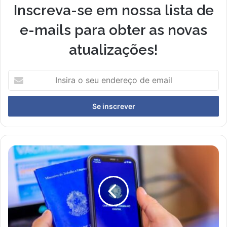
Inscreva-se em nossa lista de
e-mails para obter as novas
atualizações!
Insira
o
seu
endereço
de
email
Mutirão
do
Emprego
Oferece
500
Vagas
em
Ribeirão