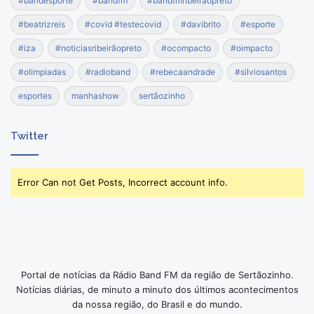
#bandesporte
#bandfm
#bandfmribeiraopreto
#beatrizreis
#covid #testecovid
#davibrito
#esporte
#iza
#noticiasribeirãopreto
#ocompacto
#oimpacto
#olimpiadas
#radioband
#rebecaandrade
#silviosantos
esportes
manhashow
sertãozinho
Twitter
Error Can not Get Posts, Incorrect account info.
Portal de notícias da Rádio Band FM da região de Sertãozinho.
Notícias diárias, de minuto a minuto dos últimos acontecimentos
da nossa região, do Brasil e do mundo.