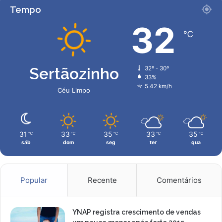
Tempo
32
℃
Sertãozinho
32º - 30º
33%
5.42 km/h
Céu Limpo
31
33
35
33
35
℃
℃
℃
℃
℃
sáb
dom
seg
ter
qua
Popular
Recente
Comentários
YNAP registra crescimento de vendas