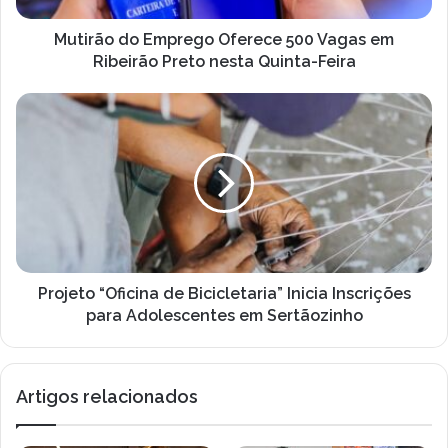
Preto
nesta
Mutirão do Emprego Oferece 500 Vagas em
Quinta-
Ribeirão Preto nesta Quinta-Feira
Feira
Projeto
“Oficina
de
Bicicletaria”
Inicia
Inscrições
para
Adolescentes
em
Sertãozinho
Projeto “Oficina de Bicicletaria” Inicia Inscrições
para Adolescentes em Sertãozinho
Artigos relacionados