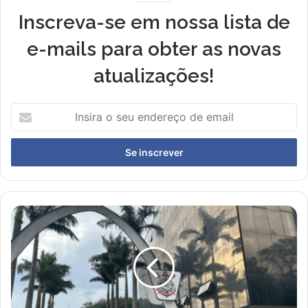
Inscreva-se em nossa lista de
e-mails para obter as novas
atualizações!
Insira
o
seu
endereço
de
email
Ministério
Público
Investiga
Suposta
Conexão
do
Corinthians