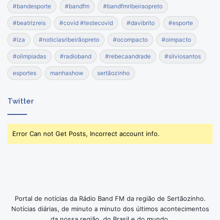
#bandesporte
#bandfm
#bandfmribeiraopreto
#beatrizreis
#covid #testecovid
#davibrito
#esporte
#iza
#noticiasribeirãopreto
#ocompacto
#oimpacto
#olimpiadas
#radioband
#rebecaandrade
#silviosantos
esportes
manhashow
sertãozinho
Twitter
Error Can not Get Posts, Incorrect account info.
Portal de notícias da Rádio Band FM da região de Sertãozinho.
Notícias diárias, de minuto a minuto dos últimos acontecimentos
da nossa região, do Brasil e do mundo.