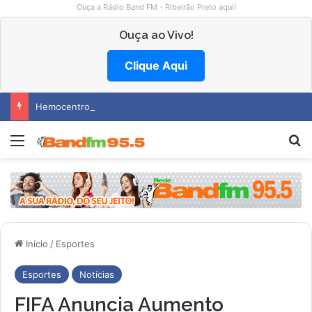
Ouça a Rádio Band FM - Ribeirão Preto aqui!
Ouça ao Vivo!
Clique Aqui
Hemocentro abre vagas na região
Menu
Pr
Início
/
Esportes
Esportes
Notícias
FIFA Anuncia Aumento