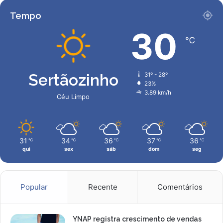
Tempo
30
℃
Sertãozinho
31º - 28º
23%
3.89 km/h
Céu Limpo
31
34
36
37
36
℃
℃
℃
℃
℃
qui
sex
sáb
dom
seg
Popular
Recente
Comentários
YNAP registra crescimento de vendas