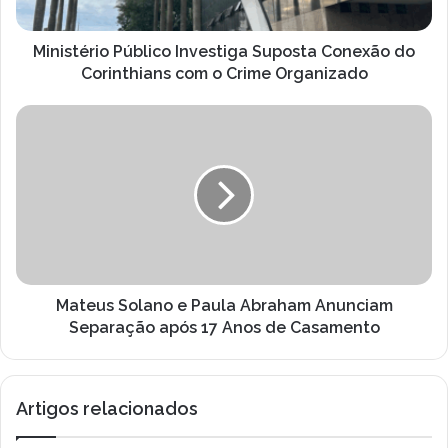
com
o
Crime
Ministério Público Investiga Suposta Conexão do
Organizado
Corinthians com o Crime Organizado
Mateus
Solano
e
Paula
Abraham
Anunciam
Separação
após
17
Anos
Mateus Solano e Paula Abraham Anunciam
de
Separação após 17 Anos de Casamento
Casamento
Artigos relacionados