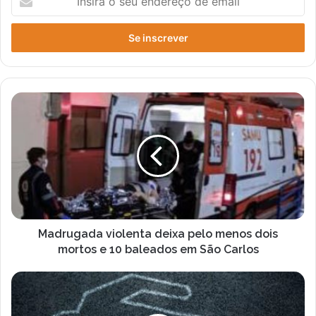
o
seu
endereço
de
email
Madrugada
violenta
deixa
pelo
menos
dois
mortos
e
10
baleados
Madrugada violenta deixa pelo menos dois
em
mortos e 10 baleados em São Carlos
São
Carlos
Tragédia
em
Cruz