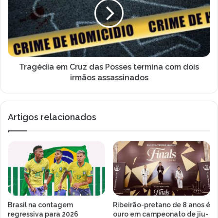
das
Posses
termina
com
dois
irmãos
assassinados
Tragédia em Cruz das Posses termina com dois
irmãos assassinados
Artigos relacionados
Brasil na contagem
Ribeirão-pretano de 8 anos é
regressiva para 2026
ouro em campeonato de jiu-