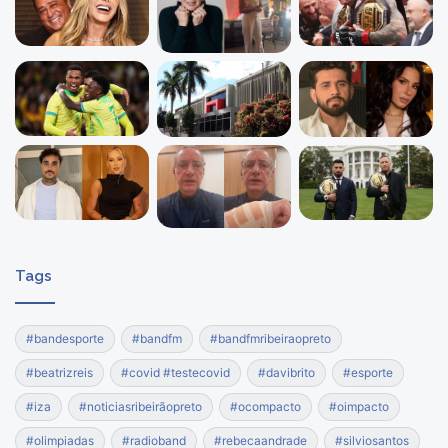
Tags
#bandesporte
#bandfm
#bandfmribeiraopreto
#beatrizreis
#covid #testecovid
#davibrito
#esporte
#iza
#noticiasribeirãopreto
#ocompacto
#oimpacto
#olimpiadas
#radioband
#rebecaandrade
#silviosantos