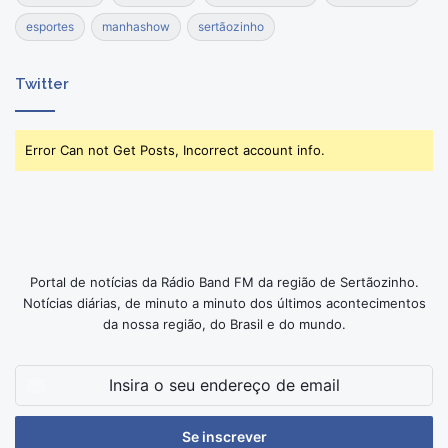
esportes
manhashow
sertãozinho
Twitter
Error Can not Get Posts, Incorrect account info.
Portal de notícias da Rádio Band FM da região de Sertãozinho.
Notícias diárias, de minuto a minuto dos últimos acontecimentos
da nossa região, do Brasil e do mundo.
Insira
o
seu
endereço