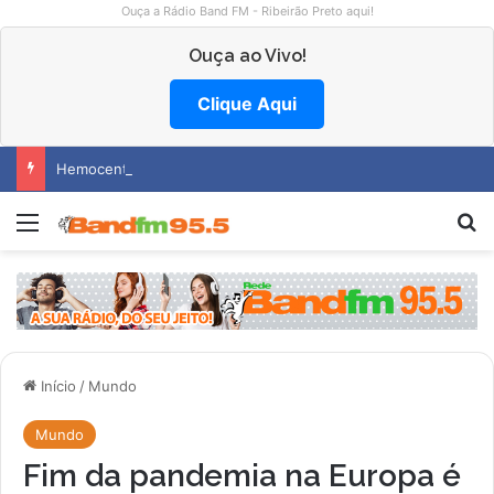
Ouça a Rádio Band FM - Ribeirão Preto aqui!
Ouça ao Vivo!
Clique Aqui
Hemocentro abre vagas na região
Menu
Pr
Início
/
Mundo
Mundo
Fim da pandemia na Europa é