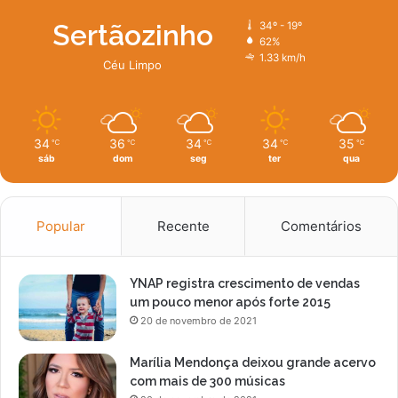
Sertãozinho
34º - 19º
62%
1.33 km/h
Céu Limpo
34
36
34
34
35
℃
℃
℃
℃
℃
sáb
dom
seg
ter
qua
Popular
Recente
Comentários
YNAP registra crescimento de vendas
um pouco menor após forte 2015
20 de novembro de 2021
Marília Mendonça deixou grande acervo
com mais de 300 músicas