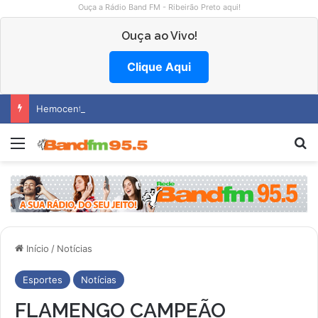
Ouça a Rádio Band FM - Ribeirão Preto aqui!
Ouça ao Vivo!
Clique Aqui
Hemocentro abre vagas na região
Menu
Pr
Início
/
Notícias
Esportes
Notícias
FLAMENGO CAMPEÃO