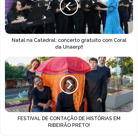
concerto
gratuito
com
Coral
da
Unaerp!!
Natal na Catedral: concerto gratuito com Coral
da Unaerp!!
FESTIVAL
DE
CONTAÇÃO
DE
HISTÓRIAS
EM
RIBEIRÃO
PRETO!
FESTIVAL DE CONTAÇÃO DE HISTÓRIAS EM
RIBEIRÃO PRETO!