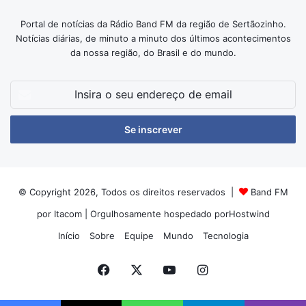
Portal de notícias da Rádio Band FM da região de Sertãozinho.
Notícias diárias, de minuto a minuto dos últimos acontecimentos
da nossa região, do Brasil e do mundo.
Insira
o
seu
endereço
de
email
© Copyright 2026, Todos os direitos reservados |
Band FM
por Itacom
| Orgulhosamente hospedado por
Hostwind
Início
Sobre
Equipe
Mundo
Tecnologia
Facebook
X
YouTube
Instagram