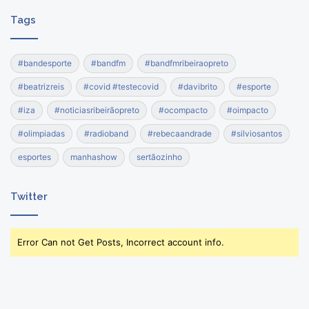
Tags
#bandesporte
#bandfm
#bandfmribeiraopreto
#beatrizreis
#covid #testecovid
#davibrito
#esporte
#iza
#noticiasribeirãopreto
#ocompacto
#oimpacto
#olimpiadas
#radioband
#rebecaandrade
#silviosantos
esportes
manhashow
sertãozinho
Twitter
Error Can not Get Posts, Incorrect account info.