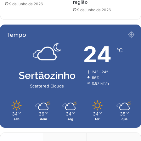
região
9 de junho de 2026
9 de junho de 2026
Tempo
24
℃
Sertãozinho
24º - 24º
56%
0.87 km/h
Scattered Clouds
34
36
34
34
35
℃
℃
℃
℃
℃
sáb
dom
seg
ter
qua