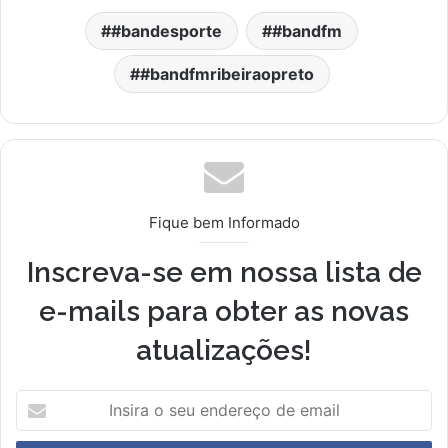
#bandesporte
#bandfm
#bandfmribeiraopreto
Fique bem Informado
Inscreva-se em nossa lista de
e-mails para obter as novas
atualizações!
I
n
s