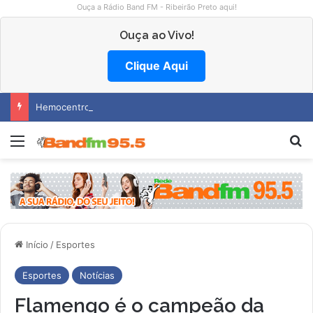
Ouça a Rádio Band FM - Ribeirão Preto aqui!
Ouça ao Vivo!
Clique Aqui
Hemocentro abre vagas na região
Menu
P
Início
/
Esportes
Esportes
Notícias
Flamengo é o campeão da