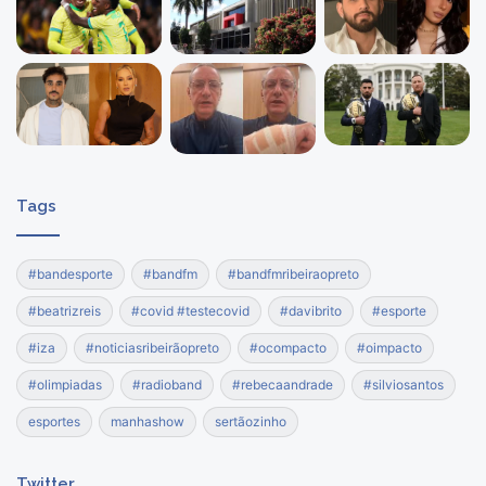
Tags
#bandesporte
#bandfm
#bandfmribeiraopreto
#beatrizreis
#covid #testecovid
#davibrito
#esporte
#iza
#noticiasribeirãopreto
#ocompacto
#oimpacto
#olimpiadas
#radioband
#rebecaandrade
#silviosantos
esportes
manhashow
sertãozinho
Twitter