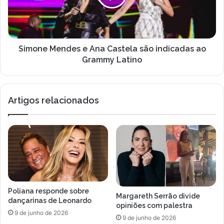
l
t
e
o
M
r
e
d
n
a
d
Simone Mendes e Ana Castela são indicadas ao
G
e
Grammy Latino
l
s
o
e
b
A
Artigos relacionados
o
n
,
a
d
C
e
a
s
s
c
t
o
e
b
l
r
a
Poliana responde sobre
e
s
Margareth Serrão divide
dançarinas de Leonardo
d
ã
opiniões com palestra
9 de junho de 2026
o
o
9 de junho de 2026