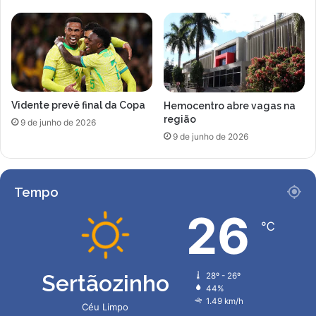
e
i
n
n
ç
d
a
i
e
c
m
a
e
d
Vidente prevê final da Copa
Hemocentro abre vagas na
s
a
região
t
s
9 de junho de 2026
á
9 de junho de 2026
a
g
o
i
G
o
r
Tempo
a
a
v
m
26
a
℃
m
n
y
ç
L
a
a
Sertãozinho
28º - 26º
d
t
44%
o
i
1.49 km/h
Céu Limpo
n