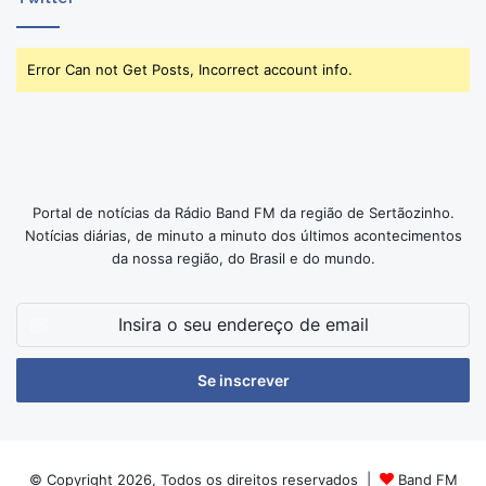
Error Can not Get Posts, Incorrect account info.
Portal de notícias da Rádio Band FM da região de Sertãozinho.
Notícias diárias, de minuto a minuto dos últimos acontecimentos
da nossa região, do Brasil e do mundo.
Insira
o
seu
endereço
de
email
© Copyright 2026, Todos os direitos reservados |
Band FM