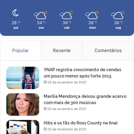
o
28
34
36
38
36
℃
℃
℃
℃
℃
qui
sex
sáb
dom
seg
Popular
Recente
Comentários
YNAP registra crescimento de vendas
um pouco menor após forte 2015
20 de novembro de 2021
Marília Mendonça deixou grande acervo
com mais de 300 músicas
20 de novembro de 2021
Hibs e os fãs do Ross County na final
20 de novembro de 2021