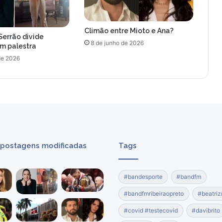
e
m
S
Climão entre Mioto e Ana?
B
Serrão divide
T
8 de junho de 2026
om palestra
de 2026
 postagens modificadas
Tags
#bandesporte
#bandfm
#bandfmribeiraopreto
#beatriz
#covid #testecovid
#davibrito