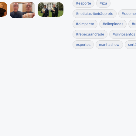
#esporte
#iza
#noticiasribeirãopreto
#ocomp
#oimpacto
#olimpiadas
#r
#rebecaandrade
#silviosantos
esportes
manhashow
sert