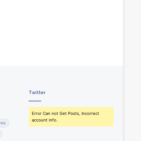
Twitter
Error Can not Get Posts, Incorrect
account info.
reis