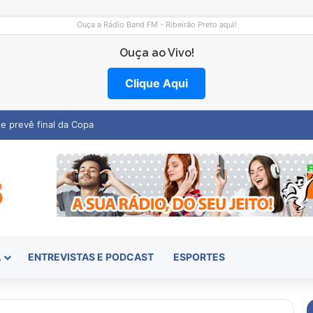
Ouça a Rádio Band FM - Ribeirão Preto aqui!
Ouça ao Vivo!
Clique Aqui
entro abre vagas na região
A
ENTREVISTAS E PODCAST
ESPORTES