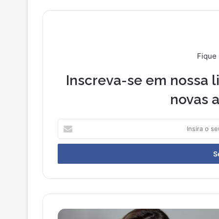
Fique
Inscreva-se em nossa li
novas a
I
n
s
i
r
a
o
s
e
W
u