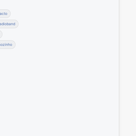
acto
adioband
ãozinho