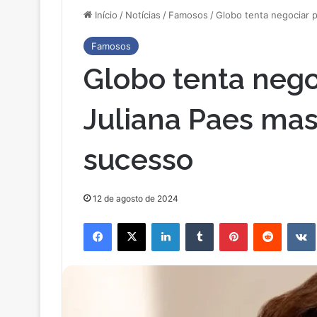
Início
/
Notícias
/
Famosos
/
Globo tenta negociar 
Famosos
Globo tenta nego
Juliana Paes ma
sucesso
12 de agosto de 2024
Facebook
X
Linkedin
Tumblr
Pinterest
Reddit