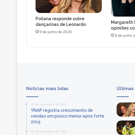
e
s
u
Poliana responde sobre
a
Margareth 
dançarinas de Leonardo
e
opiniões c
9 de junho de 2026
x
9 de junho 
p
u
l
s
ã
o
d
o
Notícias mais lidas
Últimas
B
B
B
20 de novembro de 2021
YNAP registra crescimento de
vendas um pouco menor após forte
2015
20 de novembro de 2021