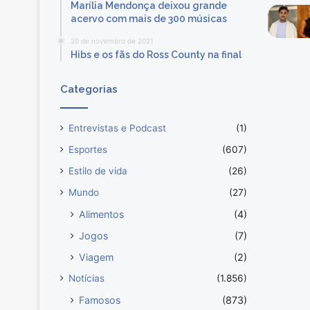
Marília Mendonça deixou grande
acervo com mais de 300 músicas
20 de novembro de 2021
Hibs e os fãs do Ross County na final
Categorias
Entrevistas e Podcast
(1)
Esportes
(607)
Estilo de vida
(26)
Mundo
(27)
Alimentos
(4)
Jogos
(7)
Viagem
(2)
Notícias
(1.856)
Famosos
(873)