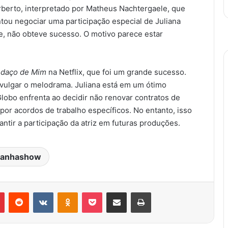
berto, interpretado por Matheus Nachtergaele, que
tou negociar uma participação especial de Juliana
te, não obteve sucesso. O motivo parece estar
daço de Mim
na Netflix, que foi um grande sucesso.
 divulgar o melodrama. Juliana está em um ótimo
Globo enfrenta ao decidir não renovar contratos de
por acordos de trabalho específicos. No entanto, isso
ntir a participação da atriz em futuras produções.
anhashow
Pinterest
Reddit
VK
OK
Pocket
Compartilhar via e-mail
Imprimir