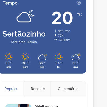
Tempo
20
℃
Sertãozinho
33º - 20º
70%
1.33 km/h
Scattered Clouds
33
36
36
34
35
℃
℃
℃
℃
℃
sáb
dom
seg
ter
qua
Popular
Recente
Comentários
YNAP registra