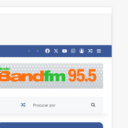
Facebook
X
YouTube
Instagram
Entrar
Artigo aleatório
Barra Latera
Artigo aleatório
Procurar
por