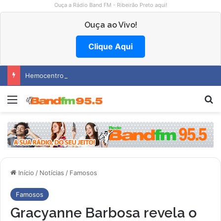
Ouça a Rádio Band FM - Ribeirão Preto aqui!
Ouça ao Vivo!
Clique Aqui
Hemocentro abre vagas na região
Menu
P
Início
/
Notícias
/
Famosos
Famosos
Gracyanne Barbosa revela o