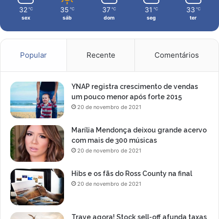
h
32
35
37
31
33
℃
℃
℃
℃
℃
o
sex
sáb
dom
seg
ter
d
e
e
s
Popular
Recente
Comentários
t
u
d
YNAP registra crescimento de vendas
a
um pouco menor após forte 2015
r
20 de novembro de 2021
n
o
Marília Mendonça deixou grande acervo
e
com mais de 300 músicas
x
20 de novembro de 2021
t
e
Hibs e os fãs do Ross County na final
r
20 de novembro de 2021
i
o
r
Trave agora! Stock sell-off afunda taxas