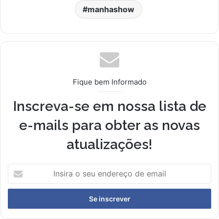
manhashow
Fique bem Informado
Inscreva-se em nossa lista de
e-mails para obter as novas
atualizações!
I
n
s
i
r