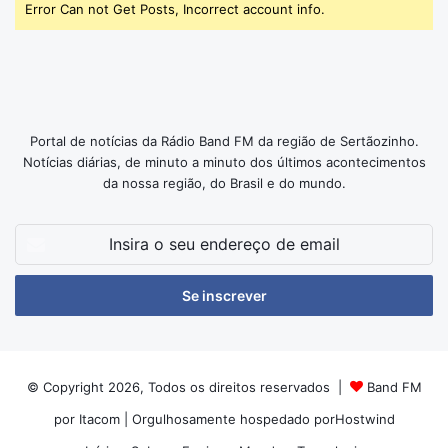
Error Can not Get Posts, Incorrect account info.
Portal de notícias da Rádio Band FM da região de Sertãozinho.
Notícias diárias, de minuto a minuto dos últimos acontecimentos
da nossa região, do Brasil e do mundo.
Insira
o
seu
endereço
de
email
© Copyright 2026, Todos os direitos reservados |
Band FM
por Itacom
| Orgulhosamente hospedado por
Hostwind