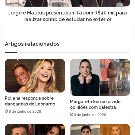
e
t
s
e
Jorge e Mateus presenteiam fã com R$40 mil para
m
u
realizar sonho de estudar no exterior
u
s
d
p
a
r
Artigos relacionados
n
e
ç
s
a
e
s
n
n
t
a
e
p
i
r
a
o
m
Poliana responde sobre
g
f
Margareth Serrão divide
dançarinas de Leonardo
r
ã
opiniões com palestra
9 de junho de 2026
a
c
9 de junho de 2026
m
o
a
m
ç
R