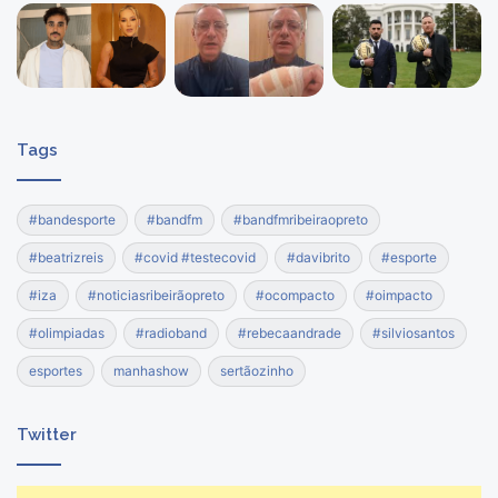
Tags
#bandesporte
#bandfm
#bandfmribeiraopreto
#beatrizreis
#covid #testecovid
#davibrito
#esporte
#iza
#noticiasribeirãopreto
#ocompacto
#oimpacto
#olimpiadas
#radioband
#rebecaandrade
#silviosantos
esportes
manhashow
sertãozinho
Twitter