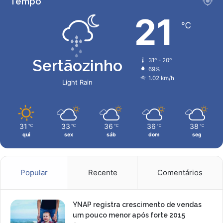
Tempo
a
o
c
21
s
i
℃
s
t
a
Sertãozinho
31º - 20º
c
69%
o
1.02 km/h
Light Rain
n
t
r
a
31
33
36
36
38
℃
℃
℃
℃
℃
V
qui
sex
sáb
dom
seg
i
n
i
J
Popular
Recente
Comentários
ú
n
i
YNAP registra crescimento de vendas
o
um pouco menor após forte 2015
r