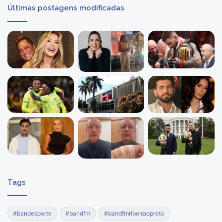
Últimas postagens modificadas
Tags
#bandesporte
#bandfm
#bandfmribeiraopreto