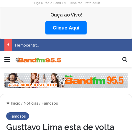
Ouça a Rádio Band FM - Ribeirão Preto aqui!
Ouça ao Vivo!
Clique Aqui
Hemocentro abre vagas na região
Menu
P
Início
/
Notícias
/
Famosos
Famosos
Gusttavo Lima esta de volta