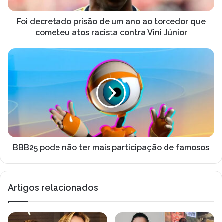
e
t
ç
a
Foi decretado prisão de um ano ao torcedor que
o
d
cometeu atos racista contra Vini Júnior
d
o
e
p
B
e
r
B
m
i
B
a
s
2
i
ã
5
l
o
p
d
o
e
d
u
e
m
n
BBB25 pode não ter mais participação de famosos
a
ã
n
o
o
t
Artigos relacionados
a
e
o
r
t
m
o
a