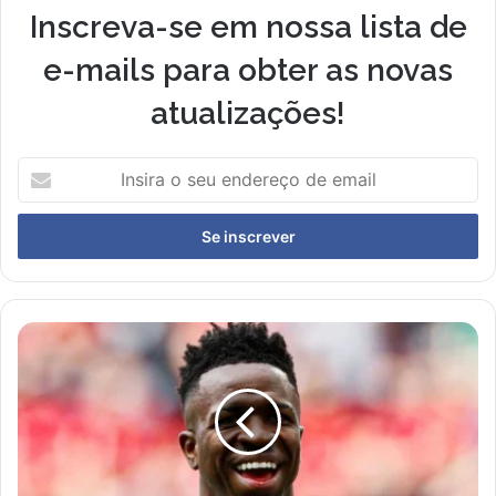
Inscreva-se em nossa lista de
e-mails para obter as novas
atualizações!
I
n
s
i
r
a
o
s
F
e
o
u
i
e
d
n
e
d
c
e
r
r
e