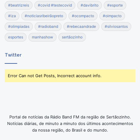
#beatrizreis
#covid #testecovid
#davibrito
#esporte
#iza
#noticiasribeirãopreto
#ocompacto
#oimpacto
#olimpiadas
#radioband
#rebecaandrade
#silviosantos
esportes
manhashow
sertãozinho
Twitter
Error Can not Get Posts, Incorrect account info.
Portal de notícias da Rádio Band FM da região de Sertãozinho.
Notícias diárias, de minuto a minuto dos últimos acontecimentos
da nossa região, do Brasil e do mundo.