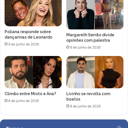
r
i
c
s
e
p
d
a
o
r
Poliana responde sobre
r
t
Margareth Serrão divide
dançarinas de Leonardo
q
opiniões com palestra
i
9 de junho de 2026
u
c
9 de junho de 2026
e
i
c
p
o
a
m
ç
e
ã
t
o
e
d
Climão entre Mioto e Ana?
Livinho se revolta com
u
e
boatos
a
f
8 de junho de 2026
t
8 de junho de 2026
a
o
m
s
o
r
s