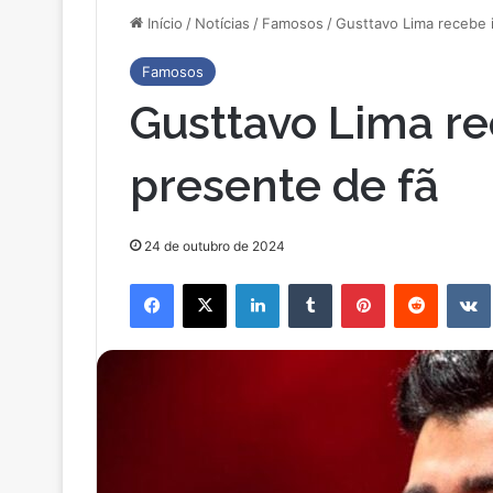
Início
/
Notícias
/
Famosos
/
Gusttavo Lima recebe 
Famosos
Gusttavo Lima re
presente de fã
24 de outubro de 2024
Facebook
X
Linkedin
Tumblr
Pinterest
Reddit