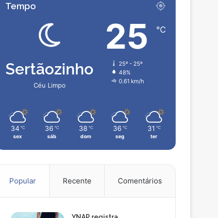
Tempo
25
℃
Sertãozinho
25º - 25º
48%
0.61 km/h
Céu Limpo
34
36
38
36
31
℃
℃
℃
℃
℃
sex
sáb
dom
seg
ter
Popular
Recente
Comentários
YNAP registra