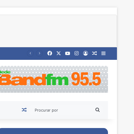
Facebook
X
YouTube
Instagram
Entrar
Artigo aleatório
Barra Latera
Artigo aleatório
Procurar
por