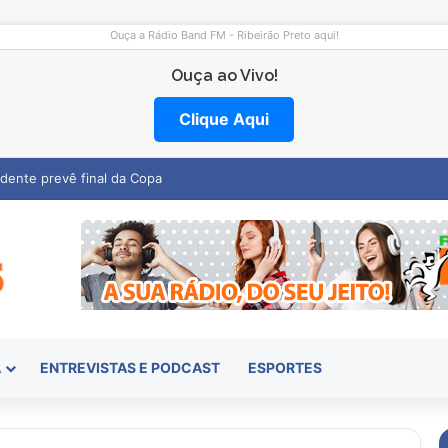
Ouça a Rádio Band FM - Ribeirão Preto aqui!
Ouça ao Vivo!
Clique Aqui
emocentro abre vagas na região
A
ENTREVISTAS E PODCAST
ESPORTES