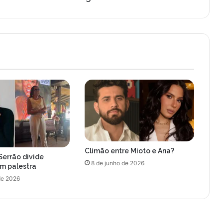
a
r
d
i
r
e
l
a
t
a
e
x
p
e
Climão entre Mioto e Ana?
r
Serrão divide
i
8 de junho de 2026
om palestra
ê
de 2026
n
c
i
a