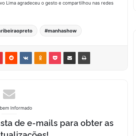
ttavo Lima agradeceu o gesto e compartilhou nas redes
ribeiraopreto
manhashow
Pinterest
Reddit
VK
OK
Pocket
Compartilhar via e-mail
Imprimir
 bem Informado
sta de e-mails para obter as
tualizações!