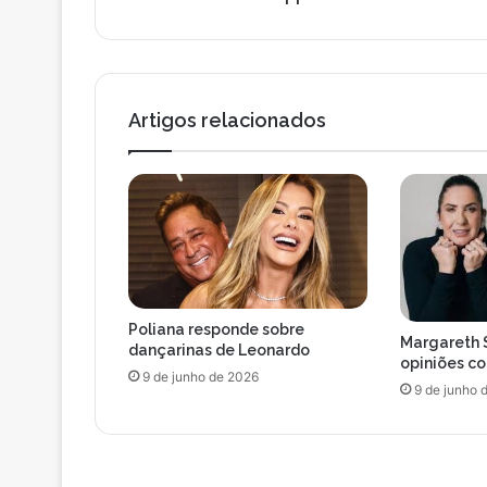
t
e
e
m
m
a
c
i
h
l
Artigos relacionados
a
n
c
e
s
d
e
p
a
Poliana responde sobre
s
Margareth 
dançarinas de Leonardo
s
opiniões c
9 de junho de 2026
a
9 de junho 
r
M
a
x