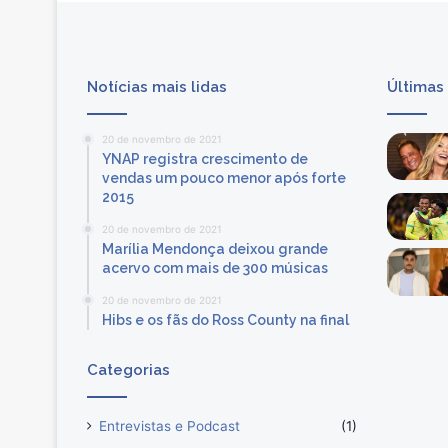
V
e
r
s
Notícias mais lidas
Últimas
t
a
p
20 de novembro de 2021
p
YNAP registra crescimento de
e
vendas um pouco menor após forte
n
2015
n
20 de novembro de 2021
a
Marília Mendonça deixou grande
F
acervo com mais de 300 músicas
ó
r
20 de novembro de 2021
Hibs e os fãs do Ross County na final
m
u
l
Categorias
a
1
Entrevistas e Podcast
(1)