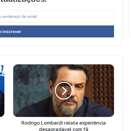
R
o
d
r
i
g
o
L
o
m
Rodrigo Lombardi relata experiência
b
desagradável com fã