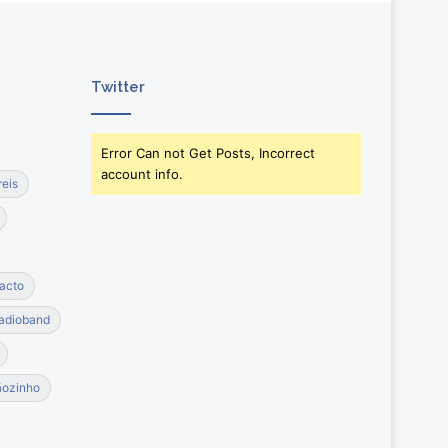
Twitter
Error Can not Get Posts, Incorrect
account info.
reis
acto
adioband
ãozinho