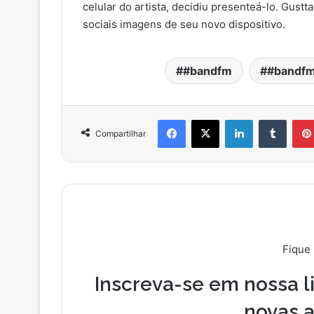
celular do artista, decidiu presenteá-lo. Gus
sociais imagens de seu novo dispositivo.
#bandfm
#bandfm
Facebook
X
Linkedin
Tumblr
Compartilhar
Fique
Inscreva-se em nossa li
novas a