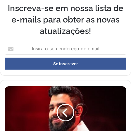
Inscreva-se em nossa lista de
e-mails para obter as novas
atualizações!
I
n
s
i
r
a
o
s
M
e
i
u
n
e
i
n
s
d
t
e
é