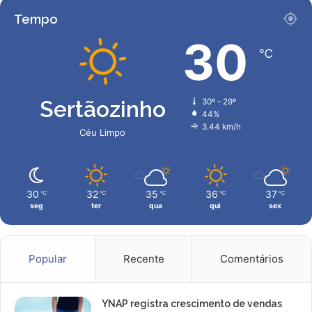
a
A
Tempo
c
e
30
℃
r
t
e
o
Sertãozinho
30º - 29º
u
44%
C
3.44 km/h
Céu Limpo
a
i
a
30
32
35
36
37
℃
℃
℃
℃
℃
seg
ter
qua
qui
sex
Popular
Recente
Comentários
YNAP registra crescimento de vendas