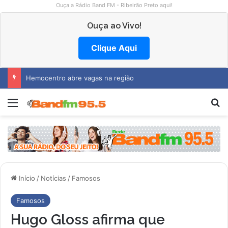
Ouça a Rádio Band FM - Ribeirão Preto aqui!
Ouça ao Vivo!
Clique Aqui
Hemocentro abre vagas na região
Menu
P
Início
/
Notícias
/
Famosos
Famosos
Hugo Gloss afirma que