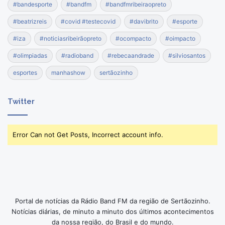
#bandesporte
#bandfm
#bandfmribeiraopreto
#beatrizreis
#covid #testecovid
#davibrito
#esporte
#iza
#noticiasribeirãopreto
#ocompacto
#oimpacto
#olimpiadas
#radioband
#rebecaandrade
#silviosantos
esportes
manhashow
sertãozinho
Twitter
Error Can not Get Posts, Incorrect account info.
Portal de notícias da Rádio Band FM da região de Sertãozinho.
Notícias diárias, de minuto a minuto dos últimos acontecimentos
da nossa região, do Brasil e do mundo.