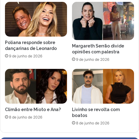
c
d
i
o
a
e
s
m
c
d
o
e
Poliana responde sobre
n
s
Margareth Serrão divide
dançarinas de Leonardo
t
a
opiniões com palestra
9 de junho de 2026
r
f
9 de junho de 2026
a
i
G
o
u
n
s
o
t
p
t
r
a
o
Climão entre Mioto e Ana?
Livinho se revolta com
v
g
boatos
o
r
8 de junho de 2026
L
8 de junho de 2026
a
i
m
m
a