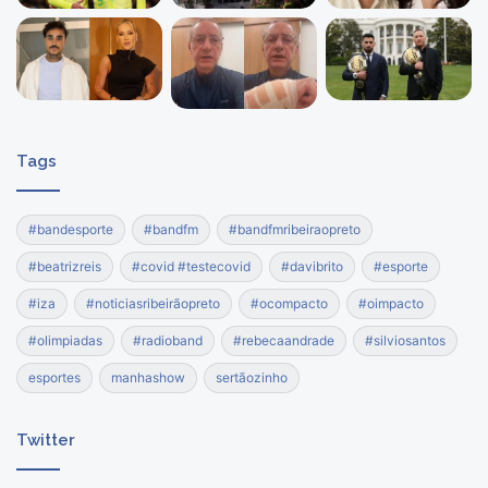
Tags
#bandesporte
#bandfm
#bandfmribeiraopreto
#beatrizreis
#covid #testecovid
#davibrito
#esporte
#iza
#noticiasribeirãopreto
#ocompacto
#oimpacto
#olimpiadas
#radioband
#rebecaandrade
#silviosantos
esportes
manhashow
sertãozinho
Twitter