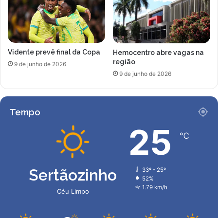
Vidente prevê final da Copa
Hemocentro abre vagas na
região
9 de junho de 2026
9 de junho de 2026
Tempo
25
℃
Sertãozinho
33º - 25º
52%
1.79 km/h
Céu Limpo