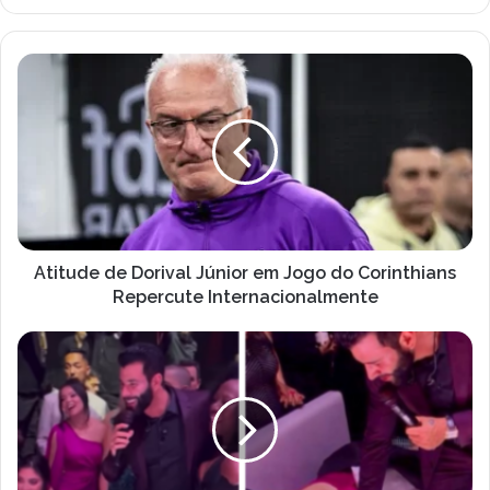
email
Atitude
de
Dorival
Júnior
em
Jogo
do
Corinthians
Repercute
Internacionalmente
Atitude de Dorival Júnior em Jogo do Corinthians
Repercute Internacionalmente
Convidada
Dorme
Durante
Show
de
Gusttavo
Lima