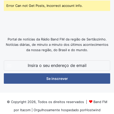
Error Can not Get Posts, Incorrect account info.
Portal de notícias da Rádio Band FM da região de Sertãozinho.
Notícias diárias, de minuto a minuto dos últimos acontecimentos
da nossa região, do Brasil e do mundo.
Insira
o
seu
endereço
de
email
© Copyright 2026, Todos os direitos reservados |
Band FM
por Itacom
| Orgulhosamente hospedado por
Hostwind