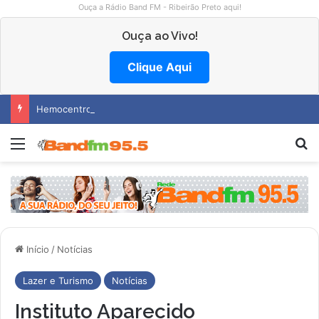
Ouça a Rádio Band FM - Ribeirão Preto aqui!
Ouça ao Vivo!
Clique Aqui
Hemocentro abre vagas na região
Menu
Pr
Início
/
Notícias
Lazer e Turismo
Notícias
Instituto Aparecido