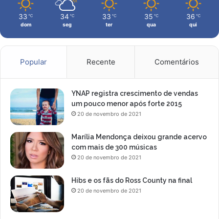
33
34
33
35
36
℃
℃
℃
℃
℃
dom
seg
ter
qua
qui
Popular
Recente
Comentários
YNAP registra crescimento de vendas
um pouco menor após forte 2015
20 de novembro de 2021
Marília Mendonça deixou grande acervo
com mais de 300 músicas
20 de novembro de 2021
Hibs e os fãs do Ross County na final
20 de novembro de 2021