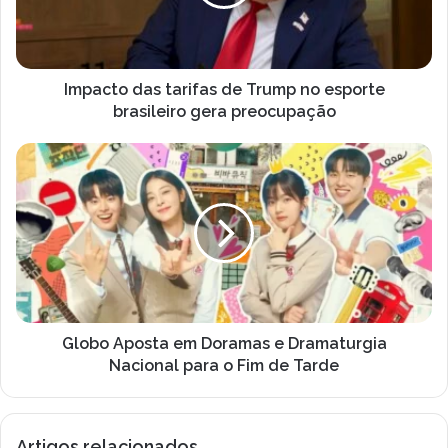
no
esporte
brasileiro
gera
preocupação
Impacto das tarifas de Trump no esporte
brasileiro gera preocupação
Globo
Aposta
em
Doramas
e
Dramaturgia
Nacional
para
o
Fim
Globo Aposta em Doramas e Dramaturgia
de
Nacional para o Fim de Tarde
Tarde
Artigos relacionados