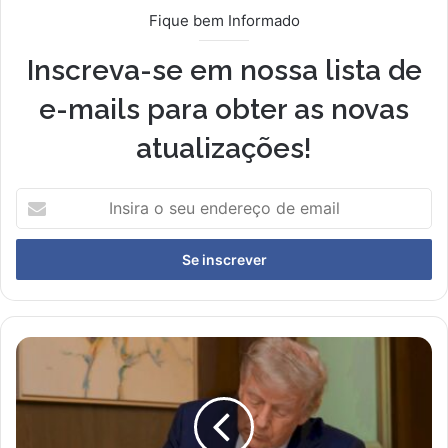
Fique bem Informado
Inscreva-se em nossa lista de
e-mails para obter as novas
atualizações!
Insira
o
seu
endereço
de
email
Impacto
das
tarifas
de
Trump