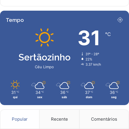
Tempo
31
℃
Sertãozinho
31º - 28º
22%
3.37 km/h
Céu Limpo
31
34
36
37
36
℃
℃
℃
℃
℃
qui
sex
sáb
dom
seg
Popular
Recente
Comentários