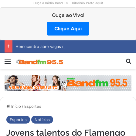
Ouça a Rádio Band FM - Ribeirão Preto aqui!
Ouça ao Vivo!
Clique Aqui
Hemocentro abre vagas na região
Menu
Pr
Início
/
Esportes
Esportes
Notícias
Jovens talentos do Flamengo