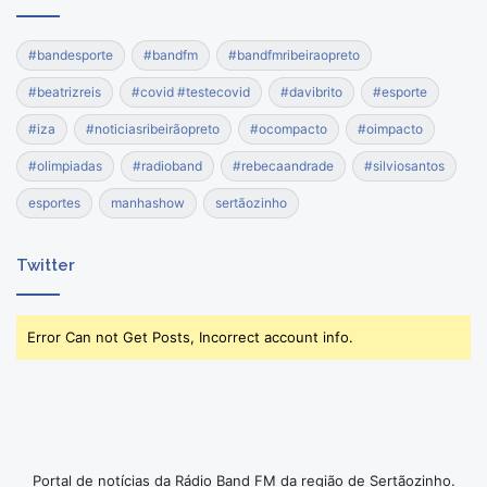
#bandesporte
#bandfm
#bandfmribeiraopreto
#beatrizreis
#covid #testecovid
#davibrito
#esporte
#iza
#noticiasribeirãopreto
#ocompacto
#oimpacto
#olimpiadas
#radioband
#rebecaandrade
#silviosantos
esportes
manhashow
sertãozinho
Twitter
Error Can not Get Posts, Incorrect account info.
Portal de notícias da Rádio Band FM da região de Sertãozinho.