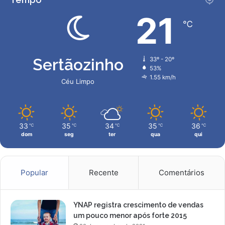
o
d
21
℃
o
a
t
a
Sertãozinho
33º - 20º
q
53%
u
1.55 km/h
Céu Limpo
e
33
35
34
35
36
℃
℃
℃
℃
℃
dom
seg
ter
qua
qui
Popular
Recente
Comentários
YNAP registra crescimento de vendas
um pouco menor após forte 2015