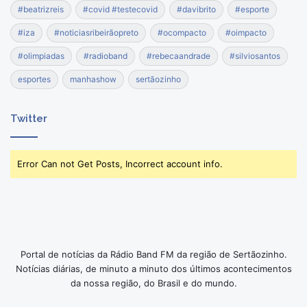
#beatrizreis
#covid #testecovid
#davibrito
#esporte
#iza
#noticiasribeirãopreto
#ocompacto
#oimpacto
#olimpiadas
#radioband
#rebecaandrade
#silviosantos
esportes
manhashow
sertãozinho
Twitter
Error Can not Get Posts, Incorrect account info.
Portal de notícias da Rádio Band FM da região de Sertãozinho.
Notícias diárias, de minuto a minuto dos últimos acontecimentos
da nossa região, do Brasil e do mundo.