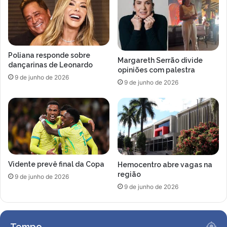
d
ú
v
i
d
Poliana responde sobre
a
Margareth Serrão divide
dançarinas de Leonardo
s
opiniões com palestra
9 de junho de 2026
s
9 de junho de 2026
o
b
r
e
a
e
s
Vidente prevê final da Copa
Hemocentro abre vagas na
c
região
a
9 de junho de 2026
9 de junho de 2026
l
a
ç
ã
Tempo