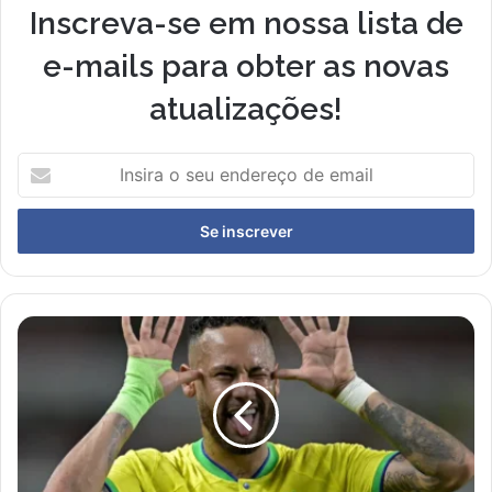
Inscreva-se em nossa lista de
e-mails para obter as novas
atualizações!
I
n
s
i
r
a
o
s
P
e
o
u
r
e
q
n
u
d
e
e
N
r
e