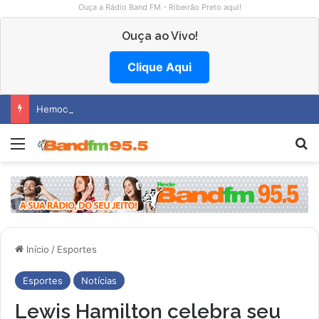
Ouça a Rádio Band FM - Ribeirão Preto aqui!
Ouça ao Vivo!
Clique Aqui
Hemocentro abre vagas na região
Menu
P
Início
/
Esportes
Esportes
Notícias
Lewis Hamilton celebra seu