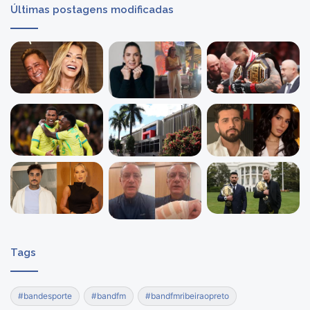
Últimas postagens modificadas
Tags
#bandesporte
#bandfm
#bandfmribeiraopreto