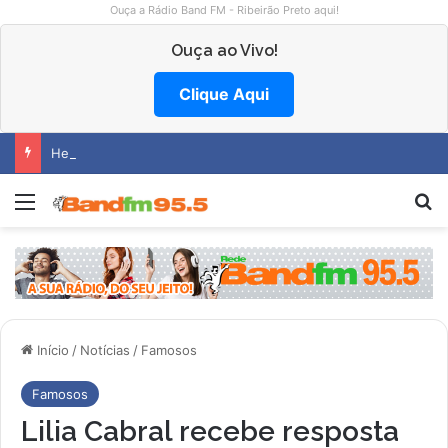
Ouça a Rádio Band FM - Ribeirão Preto aqui!
Ouça ao Vivo!
Clique Aqui
Hemocentro abre vagas na região
Menu
P
Início
/
Notícias
/
Famosos
Famosos
Lilia Cabral recebe resposta