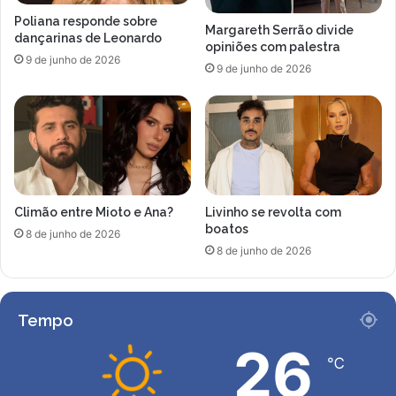
o
a
Poliana responde sobre
S
r
Margareth Serrão divide
dançarinas de Leonardo
a
t
opiniões com palestra
9 de junho de 2026
n
a
9 de junho de 2026
t
v
o
e
s
z
d
e
u
m
Climão entre Mioto e Ana?
Livinho se revolta com
a
boatos
m
8 de junho de 2026
8 de junho de 2026
e
n
i
n
Tempo
a
d
26
℃
e
1