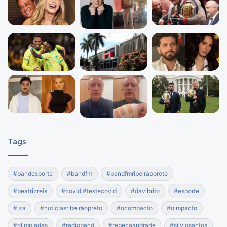
Tags
#bandesporte
#bandfm
#bandfmribeiraopreto
#beatrizreis
#covid #testecovid
#davibrito
#esporte
#iza
#noticiasribeirãopreto
#ocompacto
#oimpacto
#olimpiadas
#radioband
#rebecaandrade
#silviosantos