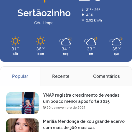
0
a
Sertãozinho
31º - 26º
n
48%
o
2.92 km/h
Céu Limpo
s
31
36
34
33
35
℃
℃
℃
℃
℃
sáb
dom
seg
ter
qua
Popular
Recente
Comentários
YNAP registra crescimento de vendas
um pouco menor após forte 2015
20 de novembro de 2021
Marília Mendonça deixou grande acervo
com mais de 300 músicas