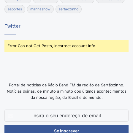
esportes
manhashow
sertãozinho
Twitter
Error Can not Get Posts, Incorrect account info.
Portal de notícias da Rádio Band FM da região de Sertãozinho.
Notícias diárias, de minuto a minuto dos últimos acontecimentos
da nossa região, do Brasil e do mundo.
Insira
o
seu
endereço