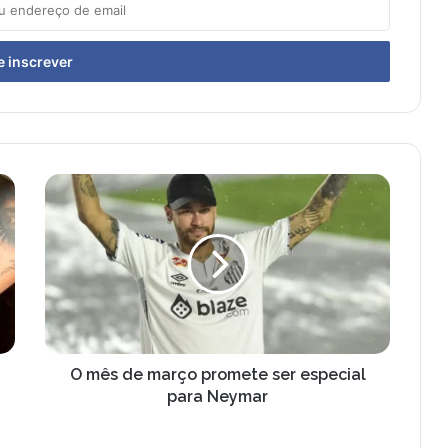
O
m
ê
s
d
e
m
a
r
ç
O mês de março promete ser especial
o
para Neymar
p
r