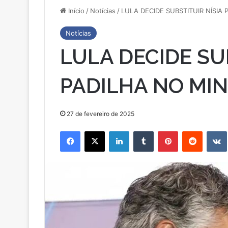
Início
/
Notícias
/
LULA DECIDE SUBSTITUIR NÍSIA 
Notícias
LULA DECIDE SUB
PADILHA NO MINI
27 de fevereiro de 2025
Facebook
X
Linkedin
Tumblr
Pinterest
Reddit