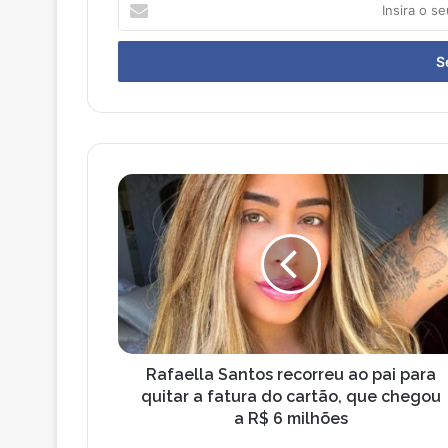
I
n
s
i
r
a
o
s
e
R
u
a
e
f
n
a
d
e
e
l
r
l
e
a
ç
S
o
a
Rafaella Santos recorreu ao pai para
d
n
quitar a fatura do cartão, que chegou
e
t
a R$ 6 milhões
e
o
m