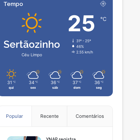
Tempo
25
℃
Sertãozinho
31º - 25º
46%
2.55 km/h
Céu Limpo
31
34
36
37
36
℃
℃
℃
℃
℃
qui
sex
sáb
dom
seg
Popular
Recente
Comentários
YNAP registra