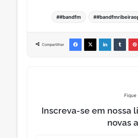
#bandfm
#bandfmribeirao
Facebook
X
Linkedin
Tumblr
Compartilhar
Fique
Inscreva-se em nossa li
novas a