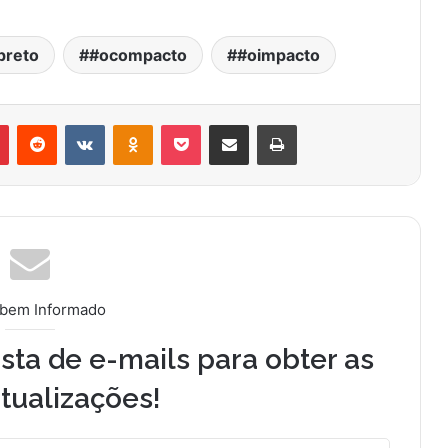
preto
#ocompacto
#oimpacto
Pinterest
Reddit
VK
OK
Pocket
Compartilhar via e-mail
Imprimir
 bem Informado
sta de e-mails para obter as
tualizações!