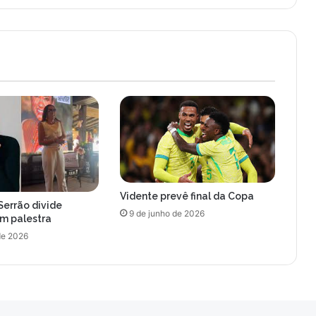
o
m
e
t
e
s
e
r
e
s
p
e
c
Vidente prevê final da Copa
i
Serrão divide
a
9 de junho de 2026
om palestra
l
de 2026
p
a
r
a
N