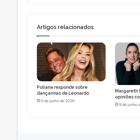
s
a
r
i
e
l
c
Artigos relacionados
o
r
r
e
u
a
o
p
a
Poliana responde sobre
i
Margareth 
dançarinas de Leonardo
p
opiniões c
9 de junho de 2026
a
9 de junho 
r
a
q
u
i