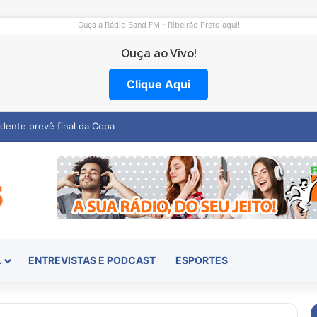
Ouça a Rádio Band FM - Ribeirão Preto aqui!
Ouça ao Vivo!
Clique Aqui
emocentro abre vagas na região
A
ENTREVISTAS E PODCAST
ESPORTES