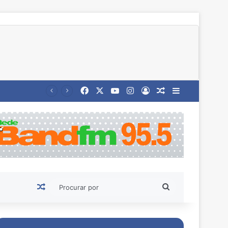
Facebook
X
YouTube
Instagram
Entrar
Artigo aleatório
Barra Latera
Artigo aleatório
Procurar
por