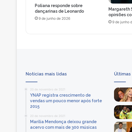
Poliana responde sobre
u
Margareth 
dançarinas de Leonardo
m
opiniões c
o
9 de junho de 2026
9 de junho 
r
e
s
d
e
n
a
m
Notícias mais lidas
Últimas
o
r
o
20 de novembro de 2021
:
YNAP registra crescimento de
‘
vendas um pouco menor após forte
M
2015
i
20 de novembro de 2021
n
Marília Mendonça deixou grande
h
acervo com mais de 300 músicas
a