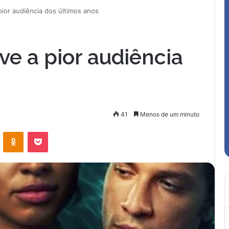
ior audiência dos últimos anos
ve a pior audiência
41
Menos de um minuto
VK
OK
Pocket