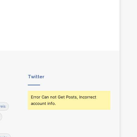
Twitter
Error Can not Get Posts, Incorrect
account info.
reis