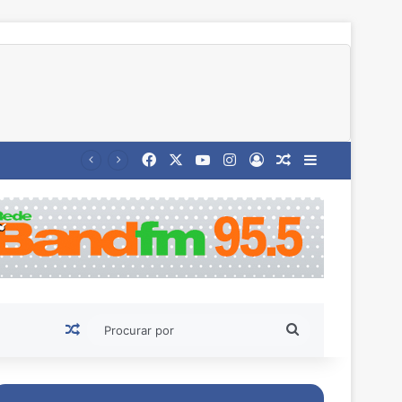
Facebook
X
YouTube
Instagram
Entrar
Artigo aleatório
Barra Latera
Artigo aleatório
Procurar
por