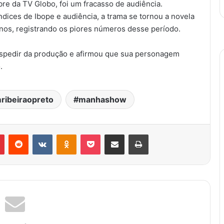
obre da TV Globo, foi um fracasso de audiência.
 índices de Ibope e audiência, a trama se tornou a novela
nos, registrando os piores números desse período.
espedir da produção e afirmou que sua personagem
.
ribeiraopreto
manhashow
Pinterest
Reddit
VK
OK
Pocket
Compartilhar via e-mail
Imprimir