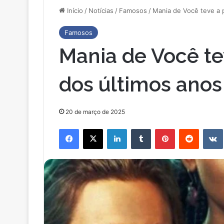
Início
/
Notícias
/
Famosos
/
Mania de Você teve a p
Famosos
Mania de Você te
dos últimos anos
20 de março de 2025
Facebook
X
Linkedin
Tumblr
Pinterest
Reddit