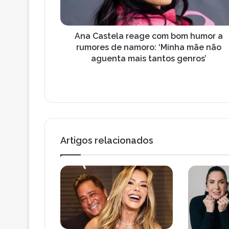
t
e
e
ç
l
o
a
Ana Castela reage com bom humor a
d
r
rumores de namoro: ‘Minha mãe não
e
e
aguenta mais tantos genros’
e
a
m
g
a
e
i
c
l
o
m
b
Artigos relacionados
o
m
h
u
m
o
r
a
r