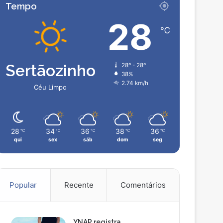
Tempo
28
℃
Sertãozinho
28º - 28º
38%
2.74 km/h
Céu Limpo
28
34
36
38
36
℃
℃
℃
℃
℃
qui
sex
sáb
dom
seg
Popular
Recente
Comentários
YNAP registra