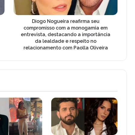
o
g
u
e
Diogo Nogueira reafirma seu
i
compromisso com a monogamia em
r
entrevista, destacando a importância
a
da lealdade e respeito no
r
relacionamento com Paolla Oliveira
e
a
f
i
r
m
a
s
e
u
c
o
m
p