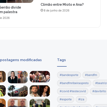
Climão entre Mioto e Ana?
r
Serrão divide
o
8 de junho de 2026
om palestra
m
de 2026
i
s
s
o
c
o
m
a
 postagens modificadas
Tags
m
o
n
#bandesporte
#bandfm
o
g
#bandfmribeiraopreto
#beatriz
a
m
#covid #testecovid
#davibrito
i
#esporte
#iza
a
e