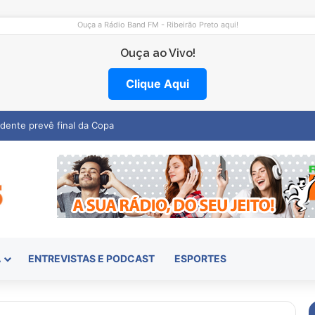
Ouça a Rádio Band FM - Ribeirão Preto aqui!
Ouça ao Vivo!
Clique Aqui
emocentro abre vagas na região
A
ENTREVISTAS E PODCAST
ESPORTES