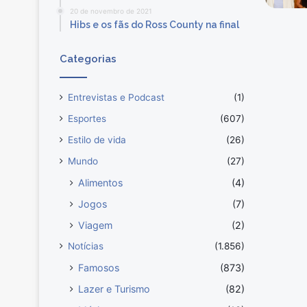
m
20 de novembro de 2021
ã
Hibs e os fãs do Ross County na final
e
n
Categorias
ã
o
a
Entrevistas e Podcast
(1)
g
Esportes
(607)
u
e
Estilo de vida
(26)
n
Mundo
(27)
t
a
Alimentos
(4)
m
Jogos
(7)
a
Viagem
(2)
i
s
Notícias
(1.856)
t
Famosos
(873)
a
n
Lazer e Turismo
(82)
t