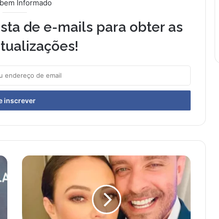
 bem Informado
sta de e-mails para obter as
tualizações!
D
i
o
g
o
N