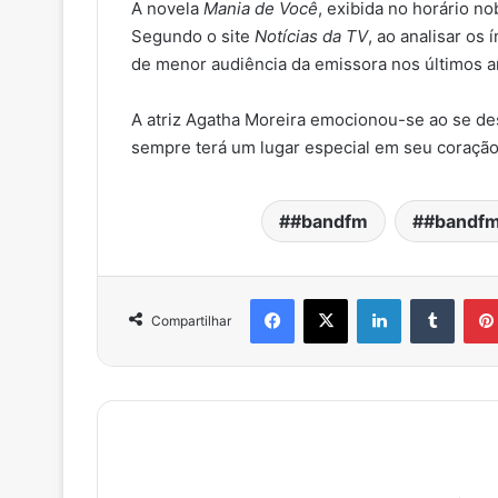
A novela
Mania de Você
, exibida no horário n
Segundo o site
Notícias da TV
, ao analisar os
de menor audiência da emissora nos últimos a
A atriz Agatha Moreira emocionou-se ao se d
sempre terá um lugar especial em seu coração
#bandfm
#bandfm
Facebook
X
Linkedin
Tumblr
Compartilhar