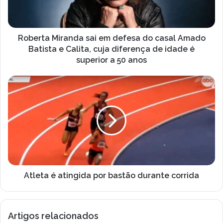
e
a
r
M
e
i
ç
r
Roberta Miranda sai em defesa do casal Amado
o
a
Batista e Calita, cuja diferença de idade é
d
n
superior a 50 anos
e
d
e
a
A
m
s
t
a
a
l
i
i
e
l
e
t
m
a
d
é
e
a
f
t
e
i
Atleta é atingida por bastão durante corrida
s
n
a
g
d
i
Artigos relacionados
o
d