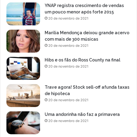
d
YNAP registra crescimento de vendas
e
um pouco menor após forte 2015
é
20 de novembro de 2021
s
u
Marília Mendonça deixou grande acervo
p
com mais de 300 músicas
e
20 de novembro de 2021
r
i
Hibs e os fãs do Ross County na final
o
20 de novembro de 2021
r
a
5
Trave agora! Stock sell-off afunda taxas
0
de hipoteca
a
n
20 de novembro de 2021
o
s
Uma andorinha não faz a primavera
20 de novembro de 2021