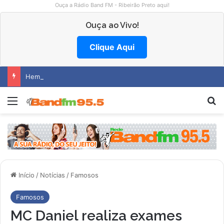
Ouça a Rádio Band FM - Ribeirão Preto aqui!
Ouça ao Vivo!
Clique Aqui
Hemocentro abre vagas na região
Menu
P
Início
/
Notícias
/
Famosos
Famosos
MC Daniel realiza exames