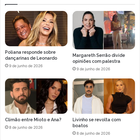
c
a
a
p
s
o
a
r
l
b
A
a
m
s
a
t
Poliana responde sobre
d
ã
Margareth Serrão divide
dançarinas de Leonardo
o
opiniões com palestra
o
9 de junho de 2026
B
d
9 de junho de 2026
a
u
t
r
i
a
s
n
t
t
a
e
e
c
Climão entre Mioto e Ana?
Livinho se revolta com
C
o
boatos
a
r
8 de junho de 2026
l
8 de junho de 2026
r
i