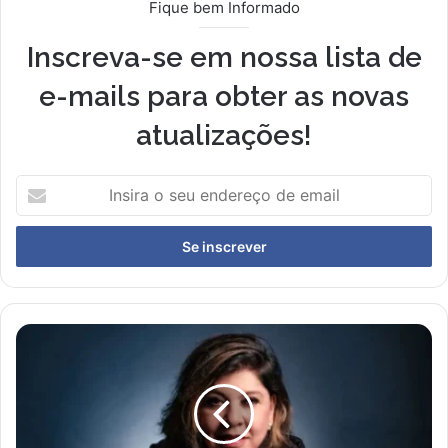
Fique bem Informado
Inscreva-se em nossa lista de
e-mails para obter as novas
atualizações!
I
n
s
i
r
a
o
s
R
e
o
u
b
e
e
n
r
d
t