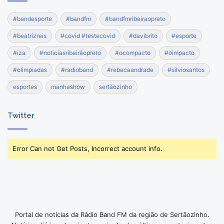
#bandesporte
#bandfm
#bandfmribeiraopreto
#beatrizreis
#covid #testecovid
#davibrito
#esporte
#iza
#noticiasribeirãopreto
#ocompacto
#oimpacto
#olimpiadas
#radioband
#rebecaandrade
#silviosantos
esportes
manhashow
sertãozinho
Twitter
Error Can not Get Posts, Incorrect account info.
Portal de notícias da Rádio Band FM da região de Sertãozinho.