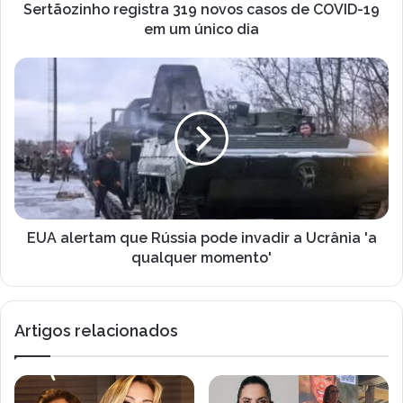
um
Sertãozinho registra 319 novos casos de COVID-19
único
em um único dia
dia
EUA
alertam
que
Rússia
pode
invadir
a
Ucrânia
'a
qualquer
EUA alertam que Rússia pode invadir a Ucrânia 'a
momento'
qualquer momento'
Artigos relacionados