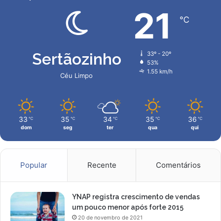
21
℃
Sertãozinho
33º - 20º
53%
1.55 km/h
Céu Limpo
33
35
34
35
36
℃
℃
℃
℃
℃
dom
seg
ter
qua
qui
Popular
Recente
Comentários
YNAP registra crescimento de vendas
um pouco menor após forte 2015
20 de novembro de 2021