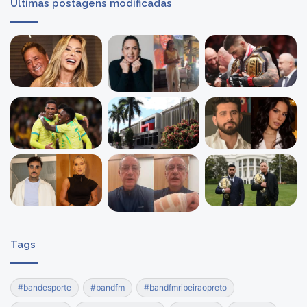
Últimas postagens modificadas
Tags
#bandesporte
#bandfm
#bandfmribeiraopreto