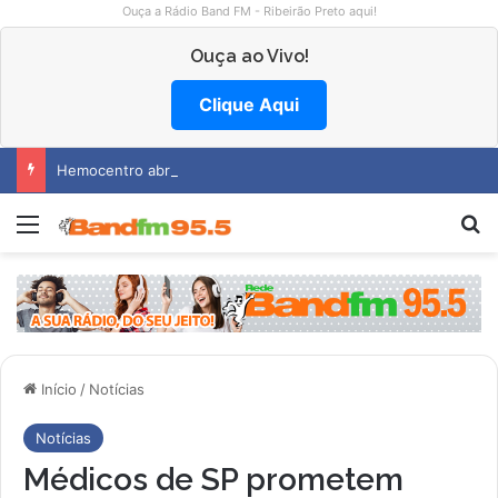
Ouça a Rádio Band FM - Ribeirão Preto aqui!
Ouça ao Vivo!
Clique Aqui
Hemocentro abre vagas na região
Menu
Pr
Início
/
Notícias
Notícias
Médicos de SP prometem