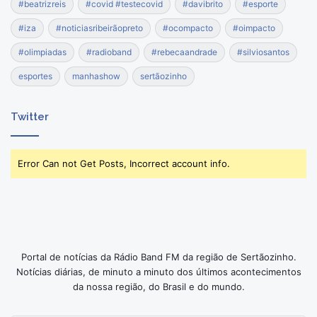
#beatrizreis
#covid #testecovid
#davibrito
#esporte
#iza
#noticiasribeirãopreto
#ocompacto
#oimpacto
#olimpiadas
#radioband
#rebecaandrade
#silviosantos
esportes
manhashow
sertãozinho
Twitter
Error Can not Get Posts, Incorrect account info.
Portal de notícias da Rádio Band FM da região de Sertãozinho.
Notícias diárias, de minuto a minuto dos últimos acontecimentos
da nossa região, do Brasil e do mundo.