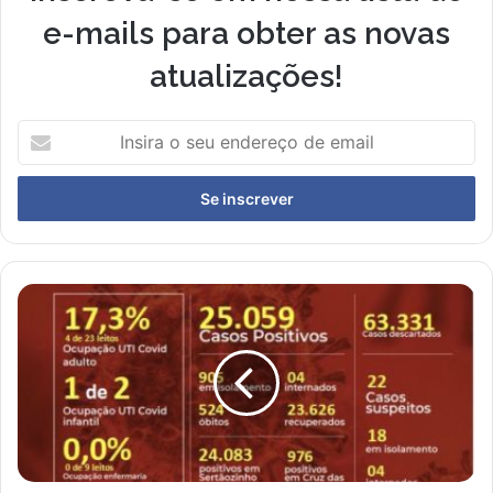
e-mails para obter as novas
atualizações!
Insira
o
seu
endereço
de
email
Sertãozinho
registra
319
novos
casos
de
COVID-
19
em