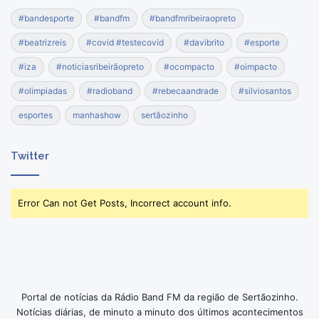
#bandesporte
#bandfm
#bandfmribeiraopreto
#beatrizreis
#covid #testecovid
#davibrito
#esporte
#iza
#noticiasribeirãopreto
#ocompacto
#oimpacto
#olimpiadas
#radioband
#rebecaandrade
#silviosantos
esportes
manhashow
sertãozinho
Twitter
Error Can not Get Posts, Incorrect account info.
Portal de notícias da Rádio Band FM da região de Sertãozinho.
Notícias diárias, de minuto a minuto dos últimos acontecimentos