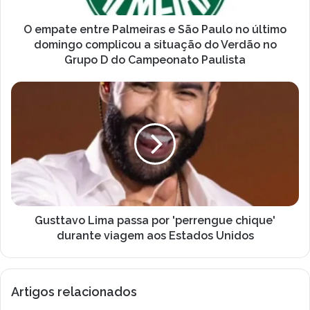
e
n
ç
t
O empate entre Palmeiras e São Paulo no último
o
r
domingo complicou a situação do Verdão no
d
e
Grupo D do Campeonato Paulista
e
P
e
a
G
m
l
u
a
m
s
i
e
t
l
i
t
r
a
a
v
s
o
e
L
S
i
Gusttavo Lima passa por 'perrengue chique'
ã
m
durante viagem aos Estados Unidos
o
a
P
p
a
a
u
Artigos relacionados
s
l
s