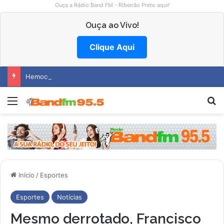
Ouça a Rádio Band FM - Ribeirão Preto aqui!
Ouça ao Vivo!
Clique Aqui
Hemocentro abre vagas na região
Menu
P
Início
/
Esportes
Esportes
Notícias
Mesmo derrotado, Francisco