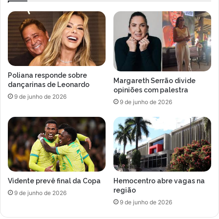
o
a
n
p
o
o
ú
r
l
'
t
p
i
e
Poliana responde sobre
m
r
Margareth Serrão divide
dançarinas de Leonardo
o
r
opiniões com palestra
9 de junho de 2026
d
e
9 de junho de 2026
o
n
m
g
i
u
n
e
g
c
o
h
c
i
o
Vidente prevê final da Copa
Hemocentro abre vagas na
q
região
m
u
9 de junho de 2026
p
9 de junho de 2026
e
l
'