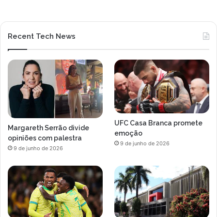
u
l
i
Recent Tech News
s
t
a
UFC Casa Branca promete
Margareth Serrão divide
emoção
opiniões com palestra
9 de junho de 2026
9 de junho de 2026