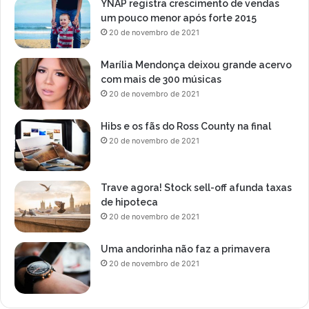
o
YNAP registra crescimento de vendas
o
s
um pouco menor após forte 2015
G
U
20 de novembro de 2021
r
n
u
i
Marília Mendonça deixou grande acervo
p
d
com mais de 300 músicas
o
o
20 de novembro de 2021
D
s
d
Hibs e os fãs do Ross County na final
o
20 de novembro de 2021
C
a
m
p
Trave agora! Stock sell-off afunda taxas
e
de hipoteca
o
20 de novembro de 2021
n
a
Uma andorinha não faz a primavera
t
20 de novembro de 2021
o
P
a