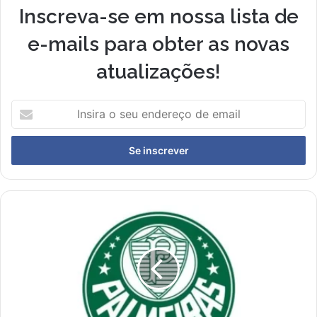
Inscreva-se em nossa lista de
e-mails para obter as novas
atualizações!
I
n
s
i
r
a
o
s
O
e
e
u
m
e
p
n
a
d
t
e
e
r
e