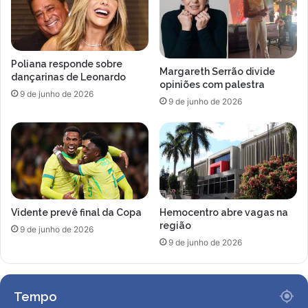
r
r
a
f
N
a
e
s
Poliana responde sobre
y
e
Margareth Serrão divide
dançarinas de Leonardo
m
e
opiniões com palestra
9 de junho de 2026
a
é
9 de junho de 2026
r
o
t
i
m
e
d
a
Vidente prevê final da Copa
Hemocentro abre vagas na
S
região
é
9 de junho de 2026
9 de junho de 2026
r
i
e
A
Tempo
e