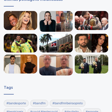
Tags
#bandesporte
#bandfm
#bandfmribeiraopreto
#beatrizreis
#covid #testecovid
#davibrito
#esporte