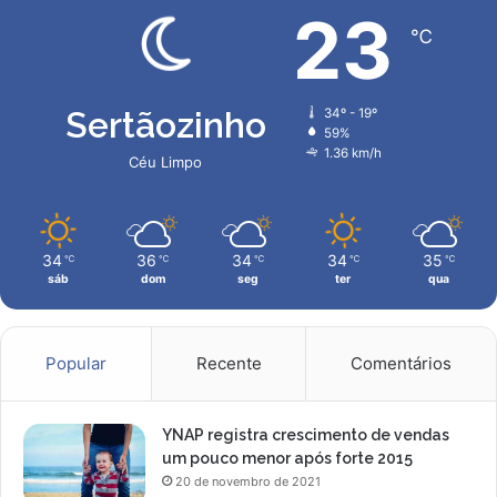
m
23
℃
m
a
i
o
Sertãozinho
34º - 19º
r
59%
c
1.36 km/h
Céu Limpo
r
i
s
e
34
36
34
34
35
℃
℃
℃
℃
℃
sáb
dom
seg
ter
qua
Popular
Recente
Comentários
YNAP registra crescimento de vendas
um pouco menor após forte 2015
20 de novembro de 2021