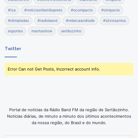
#iza
#noticiasribeirãopreto
#ocompacto
#oimpacto
#olimpiadas
#radioband
#rebecaandrade
#silviosantos
esportes
manhashow
sertãozinho
Twitter
Error Can not Get Posts, Incorrect account info.
Portal de notícias da Rádio Band FM da região de Sertãozinho.
Notícias diárias, de minuto a minuto dos últimos acontecimentos
da nossa região, do Brasil e do mundo.