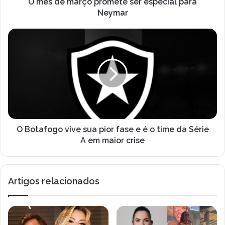
ç
O mês de março promete ser especial para
o
o
Neymar
d
p
e
r
O
e
o
B
m
m
o
a
e
t
i
t
a
l
e
f
s
o
e
g
r
o
e
v
O Botafogo vive sua pior fase e é o time da Série
s
i
A em maior crise
p
v
e
e
c
s
Artigos relacionados
i
u
a
a
l
p
p
i
a
o