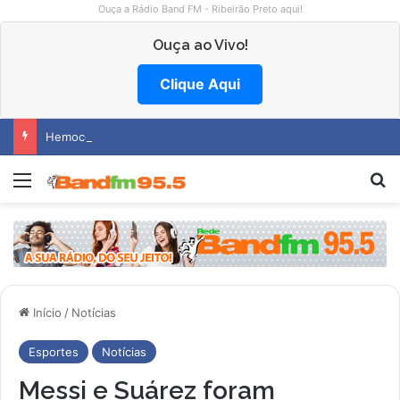
Ouça a Rádio Band FM - Ribeirão Preto aqui!
Ouça ao Vivo!
Clique Aqui
Hemocentro abre vagas na região
Menu
P
Início
/
Notícias
Esportes
Notícias
Messi e Suárez foram