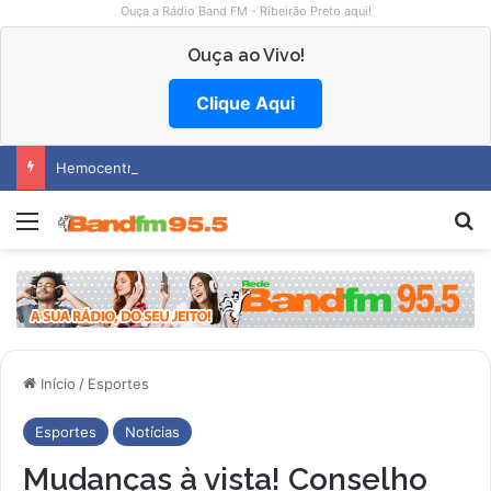
Ouça a Rádio Band FM - Ribeirão Preto aqui!
Ouça ao Vivo!
Clique Aqui
Hemocentro abre vagas na região
Menu
P
Início
/
Esportes
Esportes
Notícias
Mudanças à vista! Conselho