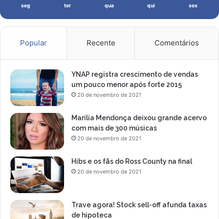
s
seg
ter
qua
qui
sex
a
ã
o
o
s
d
V
o
Popular
Recente
Comentários
e
C
n
a
c
r
YNAP registra crescimento de vendas
e
i
um pouco menor após forte 2015
d
o
20 de novembro de 2021
o
c
r
a
Marília Mendonça deixou grande acervo
e
!
com mais de 300 músicas
s
20 de novembro de 2021
Hibs e os fãs do Ross County na final
20 de novembro de 2021
Trave agora! Stock sell-off afunda taxas
de hipoteca