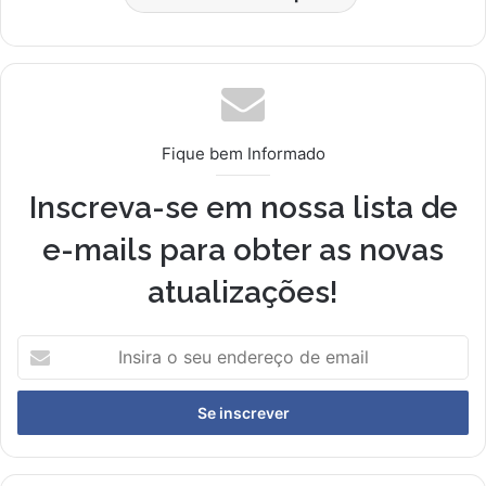
Fique bem Informado
Inscreva-se em nossa lista de
e-mails para obter as novas
atualizações!
I
n
s
i
r
a
o