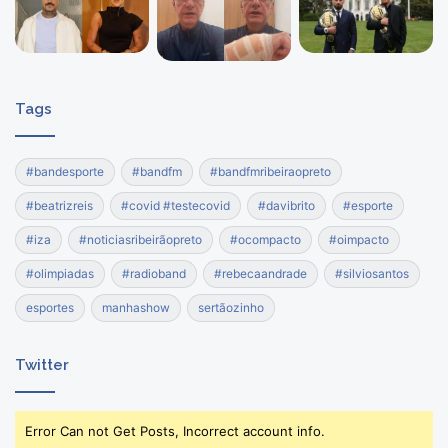
Tags
#bandesporte
#bandfm
#bandfmribeiraopreto
#beatrizreis
#covid #testecovid
#davibrito
#esporte
#iza
#noticiasribeirãopreto
#ocompacto
#oimpacto
#olimpiadas
#radioband
#rebecaandrade
#silviosantos
esportes
manhashow
sertãozinho
Twitter
Error Can not Get Posts, Incorrect account info.