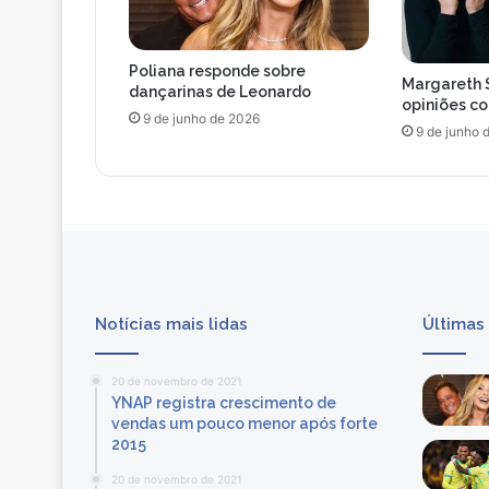
e
e
n
Poliana responde sobre
v
Margareth 
dançarinas de Leonardo
i
opiniões c
9 de junho de 2026
a
9 de junho 
r
e
c
a
d
o
a
o
Notícias mais lidas
Últimas
s
r
i
20 de novembro de 2021
v
YNAP registra crescimento de
a
vendas um pouco menor após forte
i
2015
s
20 de novembro de 2021
c