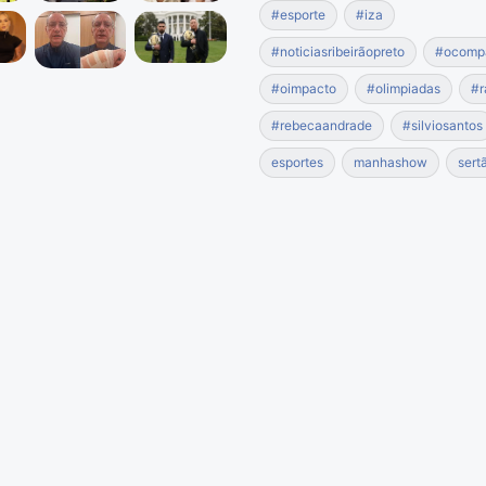
#esporte
#iza
#noticiasribeirãopreto
#ocomp
#oimpacto
#olimpiadas
#r
#rebecaandrade
#silviosantos
esportes
manhashow
sert