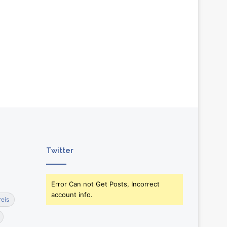
Twitter
Error Can not Get Posts, Incorrect
account info.
reis