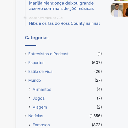
Marília Mendonça deixou grande
o
acervo com mais de 300 músicas
m
o
20 de novembro de 2021
Hibs e os fãs do Ross County na final
t
í
t
Categorias
u
l
o
Entrevistas e Podcast
(1)
d
Esportes
(607)
a
Estilo de vida
(26)
S
u
Mundo
(27)
p
Alimentos
(4)
e
r
Jogos
(7)
c
Viagem
(2)
o
p
Notícias
(1.856)
a
Famosos
(873)