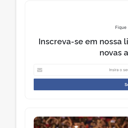
Fique
Inscreva-se em nossa li
novas a
I
n
s
i
r
a
o
s
e
F
u
l
e