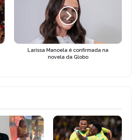
r
i
s
s
a
M
a
n
Larissa Manoela é confirmada na
o
novela da Globo
e
l
a
é
c
o
n
f
i
r
m
a