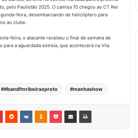
eto, pelo Paulistão 2025. O camisa 10 chegou ao CT Rei
egunda-feira, desembarcando de helicóptero para
rno ao clube.
exta-feira, o atacante recebeu o final de semana de
o para a aguardada estreia, que acontecerá na Vila
#bandfmribeiraopreto
manhashow
Pinterest
Reddit
VK
OK
Pocket
Compartilhar via e-mail
Imprimir