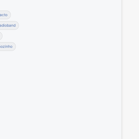
acto
adioband
ãozinho