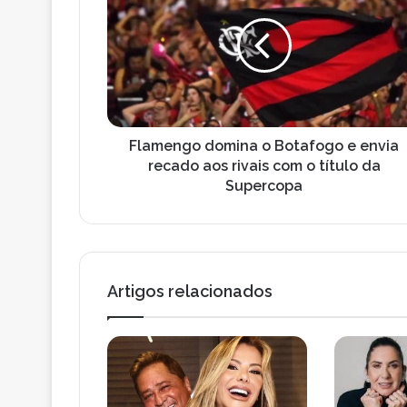
a
n
m
d
e
e
n
r
g
e
o
ç
d
o
o
Flamengo domina o Botafogo e envia
d
m
recado aos rivais com o título da
e
i
Supercopa
e
n
m
a
a
o
i
B
l
o
Artigos relacionados
t
a
f
o
g
o