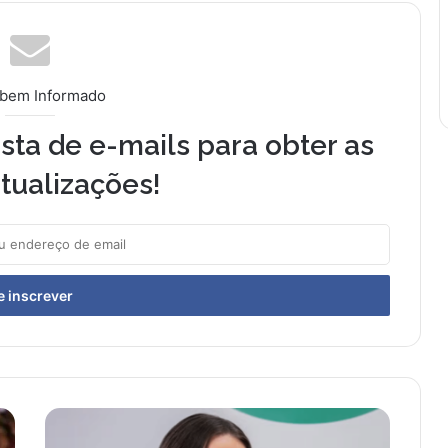
 bem Informado
sta de e-mails para obter as
tualizações!
L
a