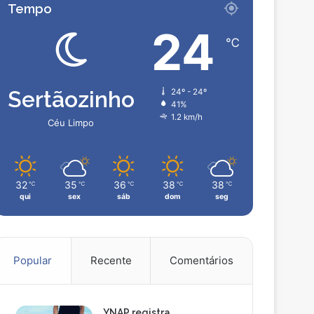
Tempo
24
℃
Sertãozinho
24º - 24º
41%
1.2 km/h
Céu Limpo
32
35
36
38
38
℃
℃
℃
℃
℃
qui
sex
sáb
dom
seg
Popular
Recente
Comentários
YNAP registra