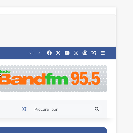
Facebook
X
YouTube
Instagram
Entrar
Artigo aleatório
Barra Latera
Artigo aleatório
Procurar
por