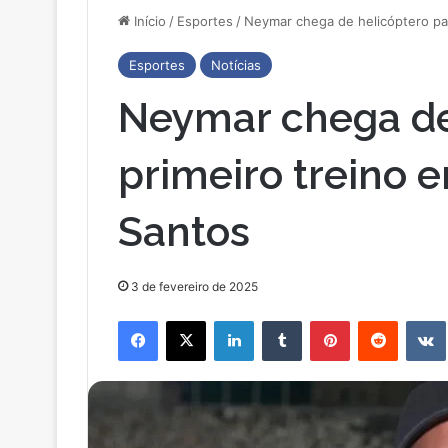
Início
/
Esportes
/
Neymar chega de helicóptero par
Esportes
Notícias
Neymar chega de
primeiro treino 
Santos
3 de fevereiro de 2025
Facebook
X
Linkedin
Tumblr
Pinterest
Reddit