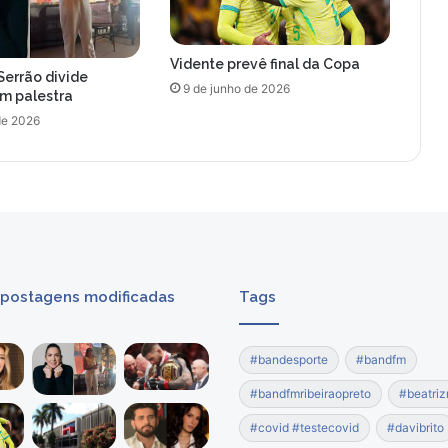
d
a
n
Vidente prevê final da Copa
a
Serrão divide
n
9 de junho de 2026
om palestra
o
de 2026
v
e
l
a
d
a
G
l
 postagens modificadas
Tags
o
b
o
#bandesporte
#bandfm
#bandfmribeiraopreto
#beatriz
#covid #testecovid
#davibrito