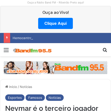
Ouça a Rádio Band FM - Ribeirão Preto aqui!
Ouça ao Vivo!
Clique Aqui
Hemocentro abre vagas na região
Menu
Pr
Início
/
Notícias
Esportes
Famosos
Notícias
Neymar é o terceiro jogador