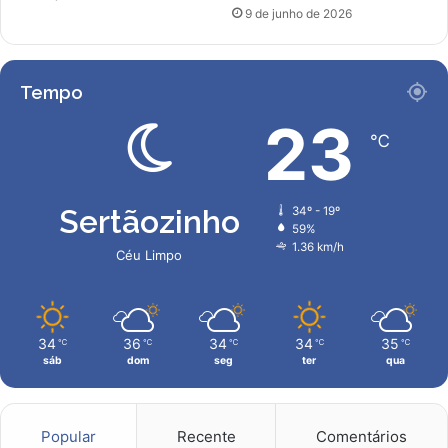
9 de junho de 2026
Tempo
23
℃
Sertãozinho
34º - 19º
59%
1.36 km/h
Céu Limpo
34
36
34
34
35
℃
℃
℃
℃
℃
sáb
dom
seg
ter
qua
Popular
Recente
Comentários