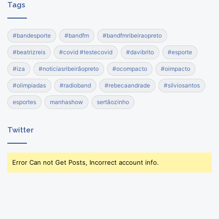
Tags
#bandesporte
#bandfm
#bandfmribeiraopreto
#beatrizreis
#covid #testecovid
#davibrito
#esporte
#iza
#noticiasribeirãopreto
#ocompacto
#oimpacto
#olimpiadas
#radioband
#rebecaandrade
#silviosantos
esportes
manhashow
sertãozinho
Twitter
Error Can not Get Posts, Incorrect account info.