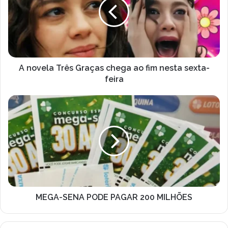
Graças
chega
ao
fim
nesta
sexta-
feira
A novela Três Graças chega ao fim nesta sexta-
feira
MEGA-
SENA
PODE
PAGAR
200
MILHÕES
MEGA-SENA PODE PAGAR 200 MILHÕES