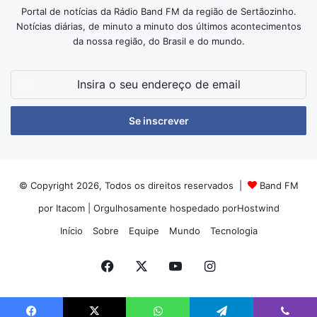
Portal de notícias da Rádio Band FM da região de Sertãozinho.
Notícias diárias, de minuto a minuto dos últimos acontecimentos
da nossa região, do Brasil e do mundo.
Insira
o
seu
endereço
de
email
© Copyright 2026, Todos os direitos reservados |
Band FM
por Itacom
| Orgulhosamente hospedado por
Hostwind
Início
Sobre
Equipe
Mundo
Tecnologia
Facebook
X
YouTube
Instagram