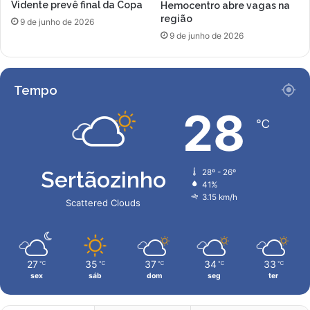
Vidente prevê final da Copa
Hemocentro abre vagas na
região
9 de junho de 2026
9 de junho de 2026
Tempo
28
℃
Sertãozinho
28º - 26º
41%
3.15 km/h
Scattered Clouds
27
35
37
34
33
℃
℃
℃
℃
℃
sex
sáb
dom
seg
ter