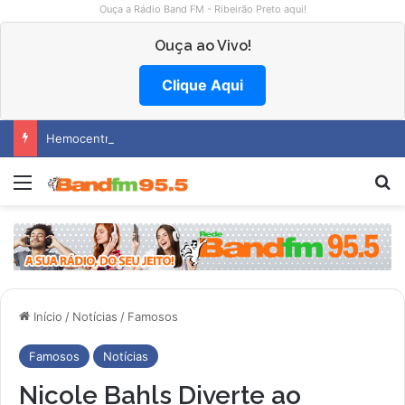
Ouça a Rádio Band FM - Ribeirão Preto aqui!
Ouça ao Vivo!
Clique Aqui
Hemocentro abre vagas na região
Menu
Pr
Início
/
Notícias
/
Famosos
Famosos
Notícias
Nicole Bahls Diverte ao