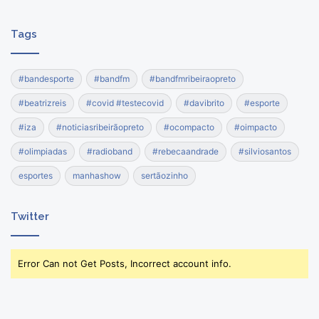
Tags
#bandesporte
#bandfm
#bandfmribeiraopreto
#beatrizreis
#covid #testecovid
#davibrito
#esporte
#iza
#noticiasribeirãopreto
#ocompacto
#oimpacto
#olimpiadas
#radioband
#rebecaandrade
#silviosantos
esportes
manhashow
sertãozinho
Twitter
Error Can not Get Posts, Incorrect account info.