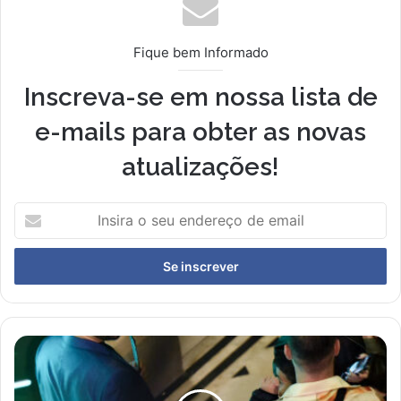
Fique bem Informado
Inscreva-se em nossa lista de
e-mails para obter as novas
atualizações!
Insira
o
seu
endereço
de
email
Novo
Casal
à
Vista?