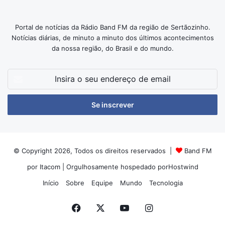
Portal de notícias da Rádio Band FM da região de Sertãozinho.
Notícias diárias, de minuto a minuto dos últimos acontecimentos
da nossa região, do Brasil e do mundo.
Insira
o
seu
endereço
de
email
© Copyright 2026, Todos os direitos reservados |
Band FM
por Itacom
| Orgulhosamente hospedado por
Hostwind
Início
Sobre
Equipe
Mundo
Tecnologia
Facebook
X
YouTube
Instagram