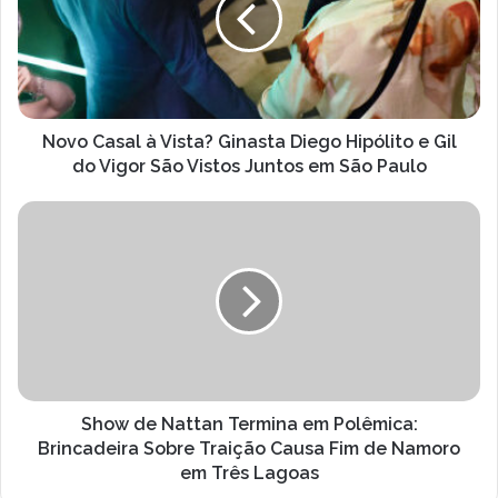
Ginasta
Diego
Hipólito
e
Gil
do
Novo Casal à Vista? Ginasta Diego Hipólito e Gil
Vigor
do Vigor São Vistos Juntos em São Paulo
São
Vistos
Show
Juntos
de
em
Nattan
São
Termina
Paulo
em
Polêmica:
Brincadeira
Sobre
Traição
Causa
Show de Nattan Termina em Polêmica:
Fim
Brincadeira Sobre Traição Causa Fim de Namoro
de
em Três Lagoas
Namoro